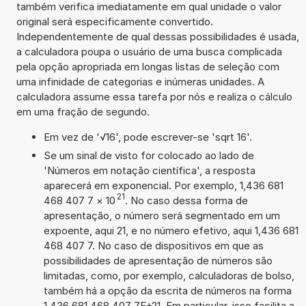
também verifica imediatamente em qual unidade o valor
original será especificamente convertido.
Independentemente de qual dessas possibilidades é usada,
a calculadora poupa o usuário de uma busca complicada
pela opção apropriada em longas listas de seleção com
uma infinidade de categorias e inúmeras unidades. A
calculadora assume essa tarefa por nós e realiza o cálculo
em uma fração de segundo.
Em vez de '√16', pode escrever-se 'sqrt 16'.
Se um sinal de visto for colocado ao lado de
'Números em notação científica', a resposta
aparecerá em exponencial. Por exemplo, 1,436 681
21
468 407 7
×
10
. No caso dessa forma de
apresentação, o número será segmentado em um
expoente, aqui 21, e no número efetivo, aqui 1,436 681
468 407 7. No caso de dispositivos em que as
possibilidades de apresentação de números são
limitadas, como, por exemplo, calculadoras de bolso,
também há a opção da escrita de números na forma
1,436 681 468 407 7E+21. Em particular, isso facilita a