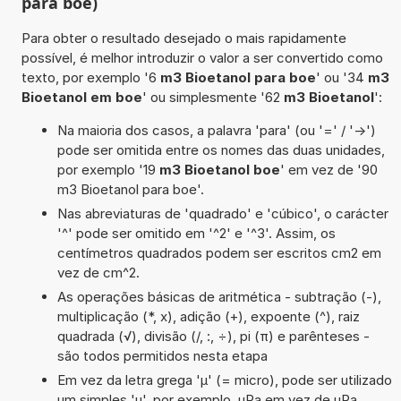
para boe)
Para obter o resultado desejado o mais rapidamente
possível, é melhor introduzir o valor a ser convertido como
texto, por exemplo '6
m3 Bioetanol para boe
' ou '34
m3
Bioetanol em boe
' ou simplesmente '62
m3 Bioetanol
':
Na maioria dos casos, a palavra 'para' (ou '=' / '->')
pode ser omitida entre os nomes das duas unidades,
por exemplo '19
m3 Bioetanol boe
' em vez de '90
m3 Bioetanol para boe'.
Nas abreviaturas de 'quadrado' e 'cúbico', o carácter
'^' pode ser omitido em '^2' e '^3'. Assim, os
centímetros quadrados podem ser escritos cm2 em
vez de cm^2.
As operações básicas de aritmética - subtração (-),
multiplicação (*, x), adição (+), expoente (^), raiz
quadrada (√), divisão (/, :, ÷), pi (π) e parênteses -
são todos permitidos nesta etapa
Em vez da letra grega 'µ' (= micro), pode ser utilizado
um simples 'u', por exemplo, uPa em vez de µPa.