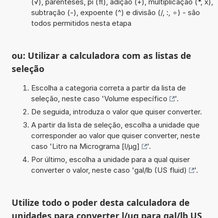
(√), parênteses, pi (π), adição (+), multiplicação (*, x),
subtração (-), expoente (^) e divisão (/, :, ÷) - são
todos permitidos nesta etapa
ou: Utilizar a calculadora com as listas de
seleção
Escolha a categoria correta a partir da lista de
seleção, neste caso '
Volume específico
'.
De seguida, introduza o valor que quiser converter.
A partir da lista de seleção, escolha a unidade que
corresponder ao valor que quiser converter, neste
caso '
Litro na Micrograma [l/µg]
'.
Por último, escolha a unidade para a qual quiser
converter o valor, neste caso '
gal/lb (US fluid)
'.
Utilize todo o poder desta calculadora de
unidades para converter l/ug para gal/lb US