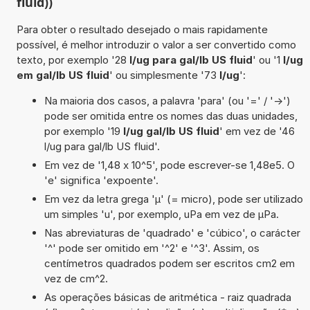
fluid))
Para obter o resultado desejado o mais rapidamente
possível, é melhor introduzir o valor a ser convertido como
texto, por exemplo '28
l/ug para gal/lb US fluid
' ou '1
l/ug
em gal/lb US fluid
' ou simplesmente '73
l/ug
':
Na maioria dos casos, a palavra 'para' (ou '=' / '->')
pode ser omitida entre os nomes das duas unidades,
por exemplo '19
l/ug gal/lb US fluid
' em vez de '46
l/ug para gal/lb US fluid'.
Em vez de '1,48 x 10^5', pode escrever-se 1,48e5. O
'e' significa 'expoente'.
Em vez da letra grega 'µ' (= micro), pode ser utilizado
um simples 'u', por exemplo, uPa em vez de µPa.
Nas abreviaturas de 'quadrado' e 'cúbico', o carácter
'^' pode ser omitido em '^2' e '^3'. Assim, os
centímetros quadrados podem ser escritos cm2 em
vez de cm^2.
As operações básicas de aritmética - raiz quadrada