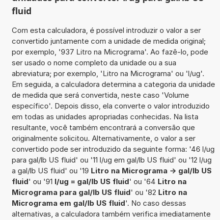
fluid
Com esta calculadora, é possível introduzir o valor a ser
convertido juntamente com a unidade de medida original;
por exemplo, '937 Litro na Micrograma'. Ao fazê-lo, pode
ser usado o nome completo da unidade ou a sua
abreviatura; por exemplo, 'Litro na Micrograma' ou 'l/ug'.
Em seguida, a calculadora determina a categoria da unidade
de medida que será convertida, neste caso 'Volume
específico'. Depois disso, ela converte o valor introduzido
em todas as unidades apropriadas conhecidas. Na lista
resultante, você também encontrará a conversão que
originalmente solicitou. Alternativamente, o valor a ser
convertido pode ser introduzido da seguinte forma: '46 l/ug
para gal/lb US fluid' ou '11 l/ug em gal/lb US fluid' ou '12 l/ug
a gal/lb US fluid' ou '19
Litro na Micrograma -> gal/lb US
fluid
' ou '91
l/ug = gal/lb US fluid
' ou '64
Litro na
Micrograma para gal/lb US fluid
' ou '82
Litro na
Micrograma em gal/lb US fluid
'. No caso dessas
alternativas, a calculadora também verifica imediatamente