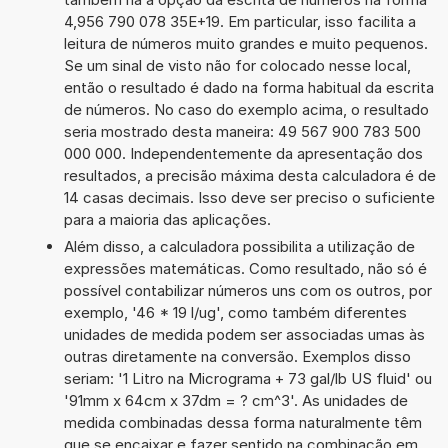
4,956 790 078 35E+19. Em particular, isso facilita a
leitura de números muito grandes e muito pequenos.
Se um sinal de visto não for colocado nesse local,
então o resultado é dado na forma habitual da escrita
de números. No caso do exemplo acima, o resultado
seria mostrado desta maneira: 49 567 900 783 500
000 000. Independentemente da apresentação dos
resultados, a precisão máxima desta calculadora é de
14 casas decimais. Isso deve ser preciso o suficiente
para a maioria das aplicações.
Além disso, a calculadora possibilita a utilização de
expressões matemáticas. Como resultado, não só é
possível contabilizar números uns com os outros, por
exemplo, '46 * 19 l/ug', como também diferentes
unidades de medida podem ser associadas umas às
outras diretamente na conversão. Exemplos disso
seriam: '1 Litro na Micrograma + 73 gal/lb US fluid' ou
'91mm x 64cm x 37dm = ? cm^3'. As unidades de
medida combinadas dessa forma naturalmente têm
que se encaixar e fazer sentido na combinação em