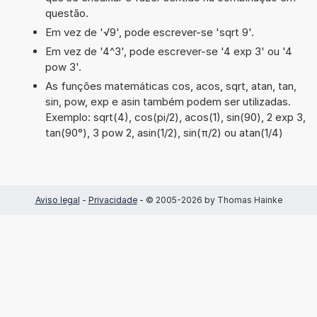
questão.
Em vez de '√9', pode escrever-se 'sqrt 9'.
Em vez de '4^3', pode escrever-se '4 exp 3' ou '4
pow 3'.
As funções matemáticas cos, acos, sqrt, atan, tan,
sin, pow, exp e asin também podem ser utilizadas.
Exemplo: sqrt(4), cos(pi/2), acos(1), sin(90), 2 exp 3,
tan(90°), 3 pow 2, asin(1/2), sin(π/2) ou atan(1/4)
Aviso legal
-
Privacidade
- © 2005-2026 by Thomas Hainke