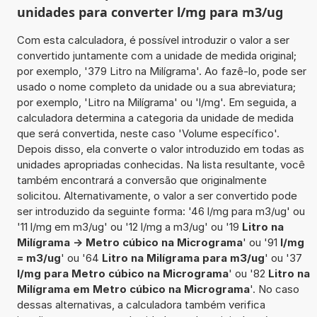
unidades para converter l/mg para m3/ug
Com esta calculadora, é possível introduzir o valor a ser
convertido juntamente com a unidade de medida original;
por exemplo, '379 Litro na Milígrama'. Ao fazê-lo, pode ser
usado o nome completo da unidade ou a sua abreviatura;
por exemplo, 'Litro na Milígrama' ou 'l/mg'. Em seguida, a
calculadora determina a categoria da unidade de medida
que será convertida, neste caso 'Volume específico'.
Depois disso, ela converte o valor introduzido em todas as
unidades apropriadas conhecidas. Na lista resultante, você
também encontrará a conversão que originalmente
solicitou. Alternativamente, o valor a ser convertido pode
ser introduzido da seguinte forma: '46 l/mg para m3/ug' ou
'11 l/mg em m3/ug' ou '12 l/mg a m3/ug' ou '19
Litro na
Milígrama -> Metro cúbico na Micrograma
' ou '91
l/mg
= m3/ug
' ou '64
Litro na Milígrama para m3/ug
' ou '37
l/mg para Metro cúbico na Micrograma
' ou '82
Litro na
Milígrama em Metro cúbico na Micrograma
'. No caso
dessas alternativas, a calculadora também verifica