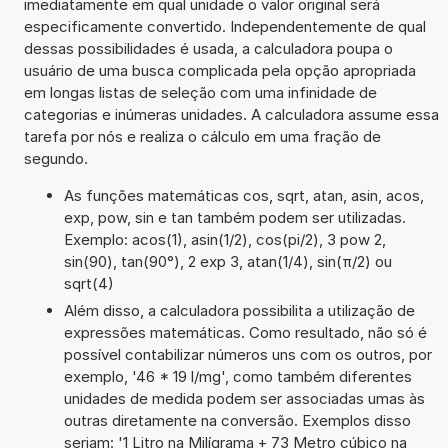
imediatamente em qual unidade o valor original será
especificamente convertido. Independentemente de qual
dessas possibilidades é usada, a calculadora poupa o
usuário de uma busca complicada pela opção apropriada
em longas listas de seleção com uma infinidade de
categorias e inúmeras unidades. A calculadora assume essa
tarefa por nós e realiza o cálculo em uma fração de
segundo.
As funções matemáticas cos, sqrt, atan, asin, acos,
exp, pow, sin e tan também podem ser utilizadas.
Exemplo: acos(1), asin(1/2), cos(pi/2), 3 pow 2,
sin(90), tan(90°), 2 exp 3, atan(1/4), sin(π/2) ou
sqrt(4)
Além disso, a calculadora possibilita a utilização de
expressões matemáticas. Como resultado, não só é
possível contabilizar números uns com os outros, por
exemplo, '46 * 19 l/mg', como também diferentes
unidades de medida podem ser associadas umas às
outras diretamente na conversão. Exemplos disso
seriam: '1 Litro na Milígrama + 73 Metro cúbico na