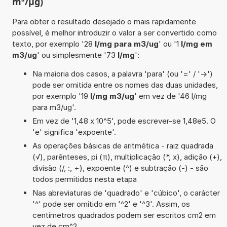
m³/µg)
Para obter o resultado desejado o mais rapidamente
possível, é melhor introduzir o valor a ser convertido como
texto, por exemplo '28
l/mg para m3/ug
' ou '1
l/mg em
m3/ug
' ou simplesmente '73
l/mg
':
Na maioria dos casos, a palavra 'para' (ou '=' / '->')
pode ser omitida entre os nomes das duas unidades,
por exemplo '19
l/mg m3/ug
' em vez de '46 l/mg
para m3/ug'.
Em vez de '1,48 x 10^5', pode escrever-se 1,48e5. O
'e' significa 'expoente'.
As operações básicas de aritmética - raiz quadrada
(√), parênteses, pi (π), multiplicação (*, x), adição (+),
divisão (/, :, ÷), expoente (^) e subtração (-) - são
todos permitidos nesta etapa
Nas abreviaturas de 'quadrado' e 'cúbico', o carácter
'^' pode ser omitido em '^2' e '^3'. Assim, os
centímetros quadrados podem ser escritos cm2 em
vez de cm^2.