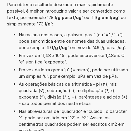
Para obter o resultado desejado o mais rapidamente
possível, é melhor introduzir o valor a ser convertido como
texto, por exemplo '28
l/g para l/ug
' ou '1
l/g em l/ug
' ou
simplesmente '73
l/g
':
Na maioria dos casos, a palavra 'para' (ou '=' / '->')
pode ser omitida entre os nomes das duas unidades,
por exemplo '19
l/g l/ug
' em vez de '46 l/g para l/ug'.
Em vez de '1,48 x 10^5', pode escrever-se 1,48e5. O
'e' significa 'expoente'.
Em vez da letra grega 'µ' (= micro), pode ser utilizado
um simples 'u', por exemplo, uPa em vez de µPa.
As operações básicas de aritmética - pi (π), raiz
quadrada (√), subtração (-), multiplicação (*, x),
expoente (^), divisão (/, :, ÷), parênteses e adição (+)
- são todos permitidos nesta etapa
Nas abreviaturas de 'quadrado' e 'cúbico', o carácter
'^' pode ser omitido em '^2' e '^3'. Assim, os
centímetros quadrados podem ser escritos cm2 em
vez de cm^2.