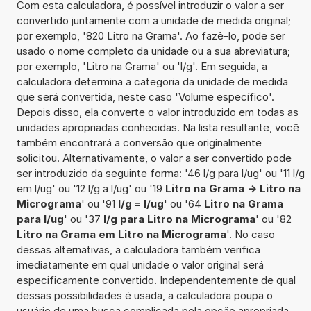
Com esta calculadora, é possível introduzir o valor a ser
convertido juntamente com a unidade de medida original;
por exemplo, '820 Litro na Grama'. Ao fazê-lo, pode ser
usado o nome completo da unidade ou a sua abreviatura;
por exemplo, 'Litro na Grama' ou 'l/g'. Em seguida, a
calculadora determina a categoria da unidade de medida
que será convertida, neste caso 'Volume específico'.
Depois disso, ela converte o valor introduzido em todas as
unidades apropriadas conhecidas. Na lista resultante, você
também encontrará a conversão que originalmente
solicitou. Alternativamente, o valor a ser convertido pode
ser introduzido da seguinte forma: '46 l/g para l/ug' ou '11 l/g
em l/ug' ou '12 l/g a l/ug' ou '19
Litro na Grama -> Litro na
Micrograma
' ou '91
l/g = l/ug
' ou '64
Litro na Grama
para l/ug
' ou '37
l/g para Litro na Micrograma
' ou '82
Litro na Grama em Litro na Micrograma
'. No caso
dessas alternativas, a calculadora também verifica
imediatamente em qual unidade o valor original será
especificamente convertido. Independentemente de qual
dessas possibilidades é usada, a calculadora poupa o
usuário de uma busca complicada pela opção apropriada