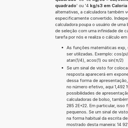
quadrado
' ou '4
kg/s3 em Calori
alternativas, a calculadora também v
especificamente convertido. Indepe
calculadora poupa o usuário de uma 
de seleção com uma infinidade de c
tarefa por nós e realiza o cálculo e
As funções matemáticas exp, s
ser utilizadas. Exemplo: cos(pi/
atan(1/4), acos(1) ou sin(π/2)
Se um sinal de visto for coloc
resposta aparecerá em exponen
dessa forma de apresentação,
no número efetivo, aqui 1,492 
possibilidades de apresentaçã
calculadoras de bolso, também
285 2E+22. Em particular, isso 
pequenos. Se um sinal de visto
na forma habitual da escrita d
mostrado desta maneira: 14 9