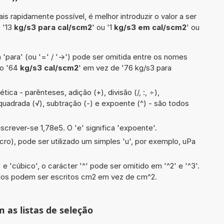
is rapidamente possível, é melhor introduzir o valor a ser
 '13
kg/s3 para cal/scm2
' ou '1
kg/s3 em cal/scm2
' ou
 'para' (ou '=' / '->') pode ser omitida entre os nomes
lo '64
kg/s3 cal/scm2
' em vez de '76 kg/s3 para
ica - parênteses, adição (+), divisão (/, :, ÷),
iz quadrada (√), subtração (-) e expoente (^) - são todos
screver-se 1,78e5. O 'e' significa 'expoente'.
cro), pode ser utilizado um simples 'u', por exemplo, uPa
e 'cúbico', o carácter '^' pode ser omitido em '^2' e '^3'.
dos podem ser escritos cm2 em vez de cm^2.
m as listas de seleção