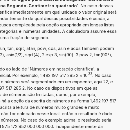
a na Segundo-Centímetro quadrado
'. No caso dessas
erifica imediatamente em qual unidade o valor original será
ndentemente de qual dessas possibilidades é usada, a
busca complicada pela opção apropriada em longas listas
ategorias e inúmeras unidades. A calculadora assume essa
m uma fração de segundo.
in, tan, sqrt, atan, pow, cos, asin e acos também podem
2), asin(1/2), sqrt(4), 2 exp 3, sin(90), 3 pow 2, tan(90°),
ado ao lado de 'Números em notação científica', a
22
cial. Por exemplo, 1,492 197 517 285 2
×
10
. No caso
 o número será segmentado em um expoente, aqui 22, e
197 517 285 2. No caso de dispositivos em que as
o de números são limitadas, como, por exemplo,
 há a opção da escrita de números na forma 1,492 197 517
facilita a leitura de números muito grandes e muito
 não for colocado nesse local, então o resultado é dado
e números. No caso do exemplo acima, o resultado seria
21 975 172 852 000 000 000. Independentemente da