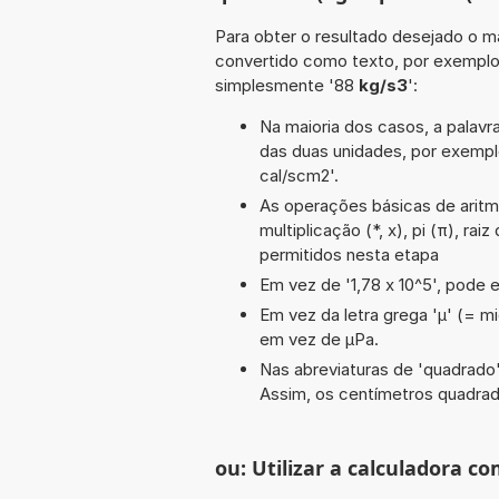
Para obter o resultado desejado o ma
convertido como texto, por exemplo
simplesmente '88
kg/s3
':
Na maioria dos casos, a palavra
das duas unidades, por exemp
cal/scm2'.
As operações básicas de aritmét
multiplicação (*, x), pi (π), ra
permitidos nesta etapa
Em vez de '1,78 x 10^5', pode e
Em vez da letra grega 'µ' (= mi
em vez de µPa.
Nas abreviaturas de 'quadrado' 
Assim, os centímetros quadra
ou: Utilizar a calculadora co