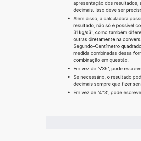
apresentação dos resultados, 
decimais. Isso deve ser preciso
Além disso, a calculadora poss
resultado, não só é possível c
31 kg/s3', como também difer
outras diretamente na conversã
Segundo-Centímetro quadrado'
medida combinadas dessa form
combinação em questão.
Em vez de '√36', pode escrever
Se necessário, o resultado po
decimais sempre que fizer sen
Em vez de '4^3', pode escrever