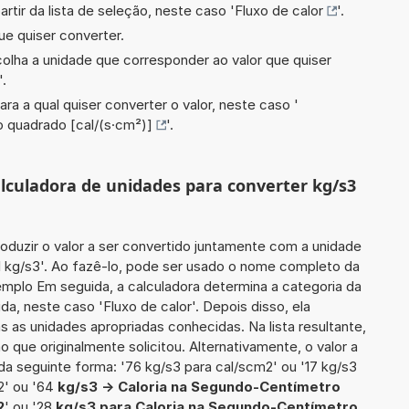
artir da lista de seleção, neste caso '
Fluxo de calor
'.
ue quiser converter.
scolha a unidade que corresponder ao valor que quiser
'.
ara a qual quiser converter o valor, neste caso '
 quadrado [cal/(s·cm²)]
'.
alculadora de unidades para converter kg/s3
roduzir o valor a ser convertido juntamente com a unidade
31 kg/s3'. Ao fazê-lo, pode ser usado o nome completo da
emplo Em seguida, a calculadora determina a categoria da
a, neste caso 'Fluxo de calor'. Depois disso, ela
s as unidades apropriadas conhecidas. Na lista resultante,
que originalmente solicitou. Alternativamente, o valor a
da seguinte forma: '76 kg/s3 para cal/scm2' ou '17 kg/s3
2' ou '64
kg/s3 -> Caloria na Segundo-Centímetro
2
' ou '28
kg/s3 para Caloria na Segundo-Centímetro