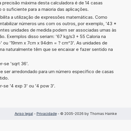
a precisão máxima desta calculadora é de 14 casas
 o suficiente para a maioria das aplicações.
ibilita a utilização de expressões matemáticas. Como
ontabilizar números uns com os outros, por exemplo, '43 *
entes unidades de medida podem ser associadas umas às
o. Exemplos disso seriam: '67 kg/s3 + 55 Caloria na
 ou '19mm x 7cm x 94dm = ? cm^3'. As unidades de
a naturalmente têm que se encaixar e fazer sentido na
-se 'sqrt 36'.
de ser arredondado para um número específico de casas
tido.
-se '4 exp 3' ou '4 pow 3'.
Aviso legal
-
Privacidade
- © 2005-2026 by Thomas Hainke