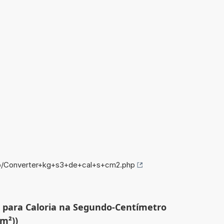
fo/Converter+kg+s3+de+cal+s+cm2.php
³ para Caloria na Segundo-Centímetro
cm²))