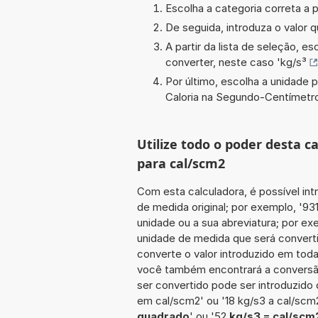
Escolha a categoria correta a p
De seguida, introduza o valor q
A partir da lista de seleção, e
converter, neste caso '
kg/s³
Por último, escolha a unidade p
Caloria na Segundo-Centímetro
Utilize todo o poder desta c
para cal/scm2
Com esta calculadora, é possível int
de medida original; por exemplo, '9
unidade ou a sua abreviatura; por ex
unidade de medida que será convertid
converte o valor introduzido em toda
você também encontrará a conversão 
ser convertido pode ser introduzido 
em cal/scm2' ou '18 kg/s3 a cal/scm
quadrado
' ou '52
kg/s3 = cal/scm