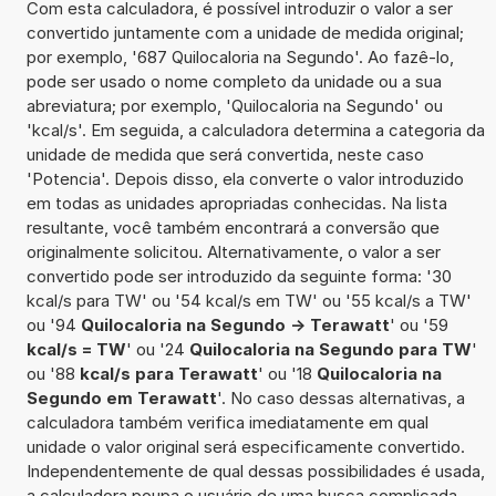
Com esta calculadora, é possível introduzir o valor a ser
convertido juntamente com a unidade de medida original;
por exemplo, '687 Quilocaloria na Segundo'. Ao fazê-lo,
pode ser usado o nome completo da unidade ou a sua
abreviatura; por exemplo, 'Quilocaloria na Segundo' ou
'kcal/s'. Em seguida, a calculadora determina a categoria da
unidade de medida que será convertida, neste caso
'Potencia'. Depois disso, ela converte o valor introduzido
em todas as unidades apropriadas conhecidas. Na lista
resultante, você também encontrará a conversão que
originalmente solicitou. Alternativamente, o valor a ser
convertido pode ser introduzido da seguinte forma: '30
kcal/s para TW' ou '54 kcal/s em TW' ou '55 kcal/s a TW'
ou '94
Quilocaloria na Segundo -> Terawatt
' ou '59
kcal/s = TW
' ou '24
Quilocaloria na Segundo para TW
'
ou '88
kcal/s para Terawatt
' ou '18
Quilocaloria na
Segundo em Terawatt
'. No caso dessas alternativas, a
calculadora também verifica imediatamente em qual
unidade o valor original será especificamente convertido.
Independentemente de qual dessas possibilidades é usada,
a calculadora poupa o usuário de uma busca complicada