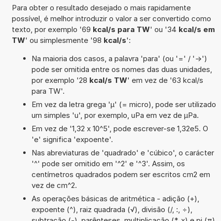
Para obter o resultado desejado o mais rapidamente
possível, é melhor introduzir o valor a ser convertido como
texto, por exemplo '69
kcal/s para TW
' ou '34
kcal/s em
TW
' ou simplesmente '98
kcal/s
':
Na maioria dos casos, a palavra 'para' (ou '=' / '->')
pode ser omitida entre os nomes das duas unidades,
por exemplo '28
kcal/s TW
' em vez de '63 kcal/s
para TW'.
Em vez da letra grega 'µ' (= micro), pode ser utilizado
um simples 'u', por exemplo, uPa em vez de µPa.
Em vez de '1,32 x 10^5', pode escrever-se 1,32e5. O
'e' significa 'expoente'.
Nas abreviaturas de 'quadrado' e 'cúbico', o carácter
'^' pode ser omitido em '^2' e '^3'. Assim, os
centímetros quadrados podem ser escritos cm2 em
vez de cm^2.
As operações básicas de aritmética - adição (+),
expoente (^), raiz quadrada (√), divisão (/, :, ÷),
subtração (-), parênteses, multiplicação (*, x) e pi (π)