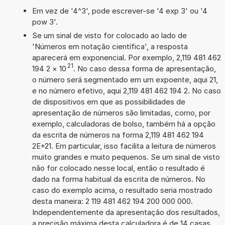
Em vez de '4^3', pode escrever-se '4 exp 3' ou '4
pow 3'.
Se um sinal de visto for colocado ao lado de
'Números em notação científica', a resposta
aparecerá em exponencial. Por exemplo, 2,119 481 462
21
194 2
×
10
. No caso dessa forma de apresentação,
o número será segmentado em um expoente, aqui 21,
e no número efetivo, aqui 2,119 481 462 194 2. No caso
de dispositivos em que as possibilidades de
apresentação de números são limitadas, como, por
exemplo, calculadoras de bolso, também há a opção
da escrita de números na forma 2,119 481 462 194
2E+21. Em particular, isso facilita a leitura de números
muito grandes e muito pequenos. Se um sinal de visto
não for colocado nesse local, então o resultado é
dado na forma habitual da escrita de números. No
caso do exemplo acima, o resultado seria mostrado
desta maneira: 2 119 481 462 194 200 000 000.
Independentemente da apresentação dos resultados,
a precisão máxima desta calculadora é de 14 casas