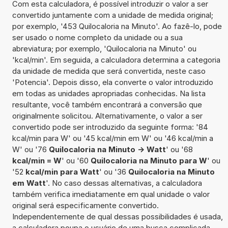
Com esta calculadora, é possível introduzir o valor a ser
convertido juntamente com a unidade de medida original;
por exemplo, '453 Quilocaloria na Minuto'. Ao fazê-lo, pode
ser usado o nome completo da unidade ou a sua
abreviatura; por exemplo, 'Quilocaloria na Minuto' ou
'kcal/min'. Em seguida, a calculadora determina a categoria
da unidade de medida que será convertida, neste caso
'Potencia'. Depois disso, ela converte o valor introduzido
em todas as unidades apropriadas conhecidas. Na lista
resultante, você também encontrará a conversão que
originalmente solicitou. Alternativamente, o valor a ser
convertido pode ser introduzido da seguinte forma: '84
kcal/min para W' ou '45 kcal/min em W' ou '46 kcal/min a
W' ou '76
Quilocaloria na Minuto -> Watt
' ou '68
kcal/min = W
' ou '60
Quilocaloria na Minuto para W
' ou
'52
kcal/min para Watt
' ou '36
Quilocaloria na Minuto
em Watt
'. No caso dessas alternativas, a calculadora
também verifica imediatamente em qual unidade o valor
original será especificamente convertido.
Independentemente de qual dessas possibilidades é usada,
a calculadora poupa o usuário de uma busca complicada