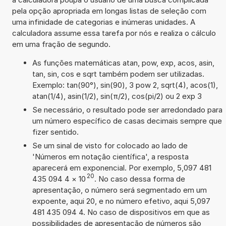
pela opção apropriada em longas listas de seleção com
uma infinidade de categorias e inúmeras unidades. A
calculadora assume essa tarefa por nós e realiza o cálculo
em uma fração de segundo.
As funções matemáticas atan, pow, exp, acos, asin,
tan, sin, cos e sqrt também podem ser utilizadas.
Exemplo: tan(90°), sin(90), 3 pow 2, sqrt(4), acos(1),
atan(1/4), asin(1/2), sin(π/2), cos(pi/2) ou 2 exp 3
Se necessário, o resultado pode ser arredondado para
um número específico de casas decimais sempre que
fizer sentido.
Se um sinal de visto for colocado ao lado de
'Números em notação científica', a resposta
aparecerá em exponencial. Por exemplo, 5,097 481
20
435 094 4
×
10
. No caso dessa forma de
apresentação, o número será segmentado em um
expoente, aqui 20, e no número efetivo, aqui 5,097
481 435 094 4. No caso de dispositivos em que as
possibilidades de apresentação de números são