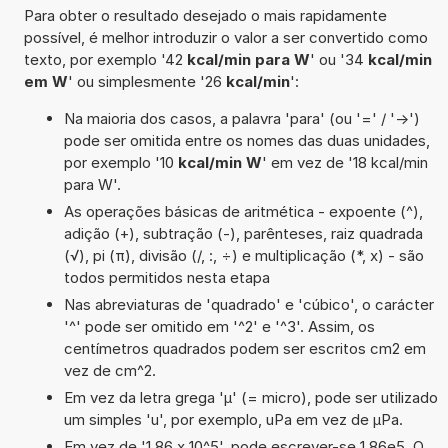
Para obter o resultado desejado o mais rapidamente
possível, é melhor introduzir o valor a ser convertido como
texto, por exemplo '42
kcal/min para W
' ou '34
kcal/min
em W
' ou simplesmente '26
kcal/min
':
Na maioria dos casos, a palavra 'para' (ou '=' / '->')
pode ser omitida entre os nomes das duas unidades,
por exemplo '10
kcal/min W
' em vez de '18 kcal/min
para W'.
As operações básicas de aritmética - expoente (^),
adição (+), subtração (-), parênteses, raiz quadrada
(√), pi (π), divisão (/, :, ÷) e multiplicação (*, x) - são
todos permitidos nesta etapa
Nas abreviaturas de 'quadrado' e 'cúbico', o carácter
'^' pode ser omitido em '^2' e '^3'. Assim, os
centímetros quadrados podem ser escritos cm2 em
vez de cm^2.
Em vez da letra grega 'µ' (= micro), pode ser utilizado
um simples 'u', por exemplo, uPa em vez de µPa.
Em vez de '1,86 x 10^5', pode escrever-se 1,86e5. O