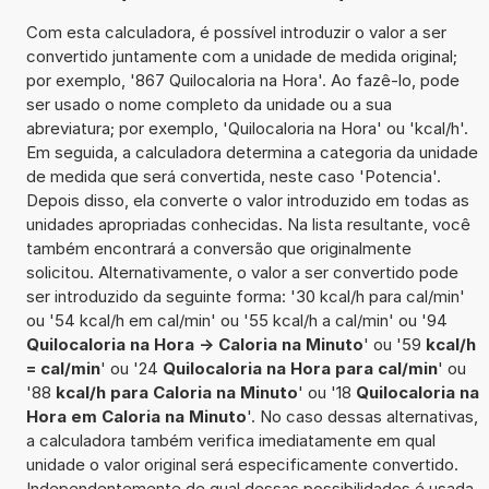
Com esta calculadora, é possível introduzir o valor a ser
convertido juntamente com a unidade de medida original;
por exemplo, '867 Quilocaloria na Hora'. Ao fazê-lo, pode
ser usado o nome completo da unidade ou a sua
abreviatura; por exemplo, 'Quilocaloria na Hora' ou 'kcal/h'.
Em seguida, a calculadora determina a categoria da unidade
de medida que será convertida, neste caso 'Potencia'.
Depois disso, ela converte o valor introduzido em todas as
unidades apropriadas conhecidas. Na lista resultante, você
também encontrará a conversão que originalmente
solicitou. Alternativamente, o valor a ser convertido pode
ser introduzido da seguinte forma: '30 kcal/h para cal/min'
ou '54 kcal/h em cal/min' ou '55 kcal/h a cal/min' ou '94
Quilocaloria na Hora -> Caloria na Minuto
' ou '59
kcal/h
= cal/min
' ou '24
Quilocaloria na Hora para cal/min
' ou
'88
kcal/h para Caloria na Minuto
' ou '18
Quilocaloria na
Hora em Caloria na Minuto
'. No caso dessas alternativas,
a calculadora também verifica imediatamente em qual
unidade o valor original será especificamente convertido.
Independentemente de qual dessas possibilidades é usada,