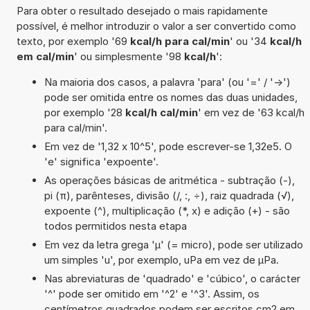
Para obter o resultado desejado o mais rapidamente
possível, é melhor introduzir o valor a ser convertido como
texto, por exemplo '69
kcal/h para cal/min
' ou '34
kcal/h
em cal/min
' ou simplesmente '98
kcal/h
':
Na maioria dos casos, a palavra 'para' (ou '=' / '->')
pode ser omitida entre os nomes das duas unidades,
por exemplo '28
kcal/h cal/min
' em vez de '63 kcal/h
para cal/min'.
Em vez de '1,32 x 10^5', pode escrever-se 1,32e5. O
'e' significa 'expoente'.
As operações básicas de aritmética - subtração (-),
pi (π), parênteses, divisão (/, :, ÷), raiz quadrada (√),
expoente (^), multiplicação (*, x) e adição (+) - são
todos permitidos nesta etapa
Em vez da letra grega 'µ' (= micro), pode ser utilizado
um simples 'u', por exemplo, uPa em vez de µPa.
Nas abreviaturas de 'quadrado' e 'cúbico', o carácter
'^' pode ser omitido em '^2' e '^3'. Assim, os
centímetros quadrados podem ser escritos cm2 em