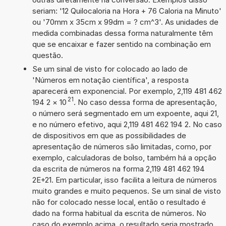
seriam: '12 Quilocaloria na Hora + 76 Caloria na Minuto'
ou '70mm x 35cm x 99dm = ? cm^3'. As unidades de
medida combinadas dessa forma naturalmente têm
que se encaixar e fazer sentido na combinação em
questão.
Se um sinal de visto for colocado ao lado de
'Números em notação científica', a resposta
aparecerá em exponencial. Por exemplo, 2,119 481 462
21
194 2
×
10
. No caso dessa forma de apresentação,
o número será segmentado em um expoente, aqui 21,
e no número efetivo, aqui 2,119 481 462 194 2. No caso
de dispositivos em que as possibilidades de
apresentação de números são limitadas, como, por
exemplo, calculadoras de bolso, também há a opção
da escrita de números na forma 2,119 481 462 194
2E+21. Em particular, isso facilita a leitura de números
muito grandes e muito pequenos. Se um sinal de visto
não for colocado nesse local, então o resultado é
dado na forma habitual da escrita de números. No
caso do exemplo acima, o resultado seria mostrado