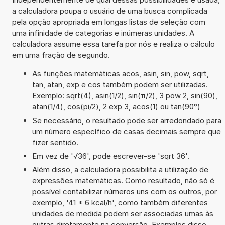
a calculadora poupa o usuário de uma busca complicada
pela opção apropriada em longas listas de seleção com
uma infinidade de categorias e inúmeras unidades. A
calculadora assume essa tarefa por nós e realiza o cálculo
em uma fração de segundo.
As funções matemáticas acos, asin, sin, pow, sqrt,
tan, atan, exp e cos também podem ser utilizadas.
Exemplo: sqrt(4), asin(1/2), sin(π/2), 3 pow 2, sin(90),
atan(1/4), cos(pi/2), 2 exp 3, acos(1) ou tan(90°)
Se necessário, o resultado pode ser arredondado para
um número específico de casas decimais sempre que
fizer sentido.
Em vez de '√36', pode escrever-se 'sqrt 36'.
Além disso, a calculadora possibilita a utilização de
expressões matemáticas. Como resultado, não só é
possível contabilizar números uns com os outros, por
exemplo, '41 * 6 kcal/h', como também diferentes
unidades de medida podem ser associadas umas às
outras diretamente na conversão. Exemplos disso