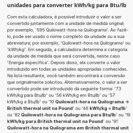
unidades para converter kWh/kg para Btu/lb
Com esta calculadora, é possível introduzir o valor a ser
convertido juntamente com a unidade de medida original;
por exemplo, '595 Quilowatt-hora na Quilograma'. Ao fazê-
lo, pode ser usado o nome completo da unidade ou a sua
abreviatura; por exemplo, 'Quilowatt-hora na Quilograma' ou
'kWh/kg'. Em seguida, a calculadora determina a categoria
da unidade de medida que será convertida, neste caso
'Energia específica'. Depois disso, ela converte o valor
introduzido em todas as unidades apropriadas conhecidas.
Na lista resultante, você também encontrará a conversão
que originalmente solicitou. Alternativamente, o valor a ser
convertido pode ser introduzido da seguinte forma: '73
kWh/kg para Btu/lb' ou '56 kWh/kg em Btu/lb' ou '57
kWh/kg a Btu/lb' ou '10
Quilowatt-hora na Quilograma ->
British thermal unit na Pound
' ou '46
kWh/kg = Btu/lb
'
ou '82
Quilowatt-hora na Quilograma para Btu/lb
' ou '19
kWh/kg para British thermal unit na Pound
' ou '91
Quilowatt-hora na Quilograma em British thermal unit