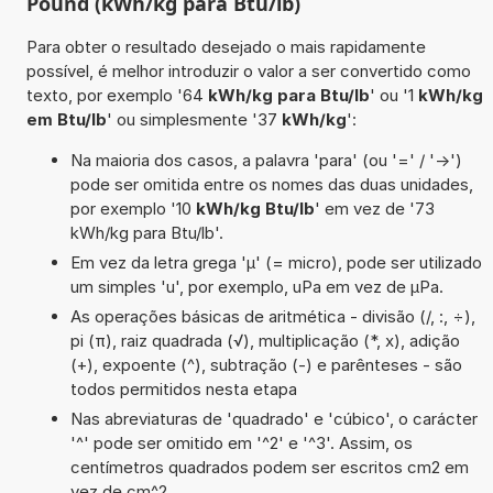
Pound (kWh/kg para Btu/lb)
Para obter o resultado desejado o mais rapidamente
possível, é melhor introduzir o valor a ser convertido como
texto, por exemplo '64
kWh/kg para Btu/lb
' ou '1
kWh/kg
em Btu/lb
' ou simplesmente '37
kWh/kg
':
Na maioria dos casos, a palavra 'para' (ou '=' / '->')
pode ser omitida entre os nomes das duas unidades,
por exemplo '10
kWh/kg Btu/lb
' em vez de '73
kWh/kg para Btu/lb'.
Em vez da letra grega 'µ' (= micro), pode ser utilizado
um simples 'u', por exemplo, uPa em vez de µPa.
As operações básicas de aritmética - divisão (/, :, ÷),
pi (π), raiz quadrada (√), multiplicação (*, x), adição
(+), expoente (^), subtração (-) e parênteses - são
todos permitidos nesta etapa
Nas abreviaturas de 'quadrado' e 'cúbico', o carácter
'^' pode ser omitido em '^2' e '^3'. Assim, os
centímetros quadrados podem ser escritos cm2 em
vez de cm^2.