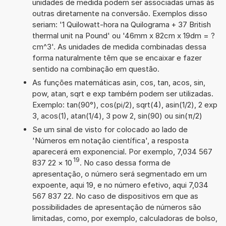
unidades de medida podem ser associadas umas às
outras diretamente na conversão. Exemplos disso
seriam: '1 Quilowatt-hora na Quilograma + 37 British
thermal unit na Pound' ou '46mm x 82cm x 19dm = ?
cm^3'. As unidades de medida combinadas dessa
forma naturalmente têm que se encaixar e fazer
sentido na combinação em questão.
As funções matemáticas asin, cos, tan, acos, sin,
pow, atan, sqrt e exp também podem ser utilizadas.
Exemplo: tan(90°), cos(pi/2), sqrt(4), asin(1/2), 2 exp
3, acos(1), atan(1/4), 3 pow 2, sin(90) ou sin(π/2)
Se um sinal de visto for colocado ao lado de
'Números em notação científica', a resposta
aparecerá em exponencial. Por exemplo, 7,034 567
19
837 22
×
10
. No caso dessa forma de
apresentação, o número será segmentado em um
expoente, aqui 19, e no número efetivo, aqui 7,034
567 837 22. No caso de dispositivos em que as
possibilidades de apresentação de números são
limitadas, como, por exemplo, calculadoras de bolso,