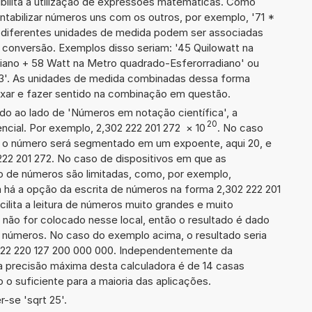
ibilita a utilização de expressões matemáticas. Como
ontabilizar números uns com os outros, por exemplo, '71 *
iferentes unidades de medida podem ser associadas
 conversão. Exemplos disso seriam: '45 Quilowatt na
iano + 58 Watt na Metro quadrado-Esferorradiano' ou
'. As unidades de medida combinadas dessa forma
xar e fazer sentido na combinação em questão.
ado ao lado de 'Números em notação científica', a
20
cial. Por exemplo, 2,302 222 201 272
×
10
. No caso
 o número será segmentado em um expoente, aqui 20, e
222 201 272. No caso de dispositivos em que as
o de números são limitadas, como, por exemplo,
 há a opção da escrita de números na forma 2,302 222 201
acilita a leitura de números muito grandes e muito
 não for colocado nesse local, então o resultado é dado
e números. No caso do exemplo acima, o resultado seria
222 220 127 200 000 000. Independentemente da
a precisão máxima desta calculadora é de 14 casas
 o suficiente para a maioria das aplicações.
-se 'sqrt 25'.