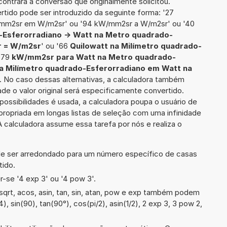
ontrará a conversão que originalmente solicitou.
ertido pode ser introduzido da seguinte forma: '27
mm2sr em W/m2sr' ou '94 kW/mm2sr a W/m2sr' ou '40
-Esferorradiano -> Watt na Metro quadrado-
 = W/m2sr
' ou '66
Quilowatt na Milímetro quadrado-
 '79
kW/mm2sr para Watt na Metro quadrado-
na Milímetro quadrado-Esferorradiano em Watt na
'. No caso dessas alternativas, a calculadora também
de o valor original será especificamente convertido.
ssibilidades é usada, a calculadora poupa o usuário de
ropriada em longas listas de seleção com uma infinidade
 calculadora assume essa tarefa por nós e realiza o
de ser arredondado para um número específico de casas
tido.
-se '4 exp 3' ou '4 pow 3'.
qrt, acos, asin, tan, sin, atan, pow e exp também podem
4), sin(90), tan(90°), cos(pi/2), asin(1/2), 2 exp 3, 3 pow 2,