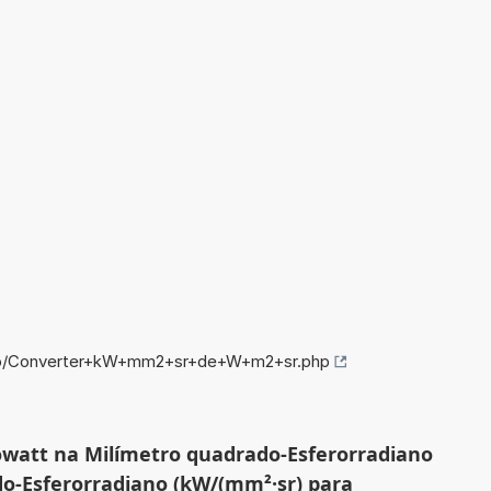
nfo/Converter+kW+mm2+sr+de+W+m2+sr.php
owatt na Milímetro quadrado-Esferorradiano
o-Esferorradiano (kW/(mm²·sr) para