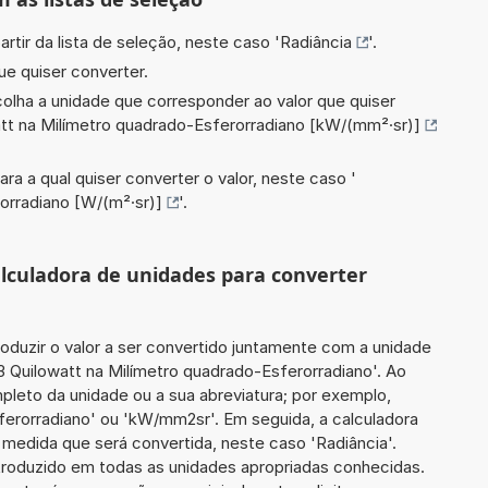
artir da lista de seleção, neste caso '
Radiância
'.
ue quiser converter.
scolha a unidade que corresponder ao valor que quiser
tt na Milímetro quadrado-Esferorradiano [kW/(mm²·sr)]
ara a qual quiser converter o valor, neste caso '
orradiano [W/(m²·sr)]
'.
calculadora de unidades para converter
roduzir o valor a ser convertido juntamente com a unidade
3 Quilowatt na Milímetro quadrado-Esferorradiano'. Ao
leto da unidade ou a sua abreviatura; por exemplo,
ferorradiano' ou 'kW/mm2sr'. Em seguida, a calculadora
 medida que será convertida, neste caso 'Radiância'.
introduzido em todas as unidades apropriadas conhecidas.