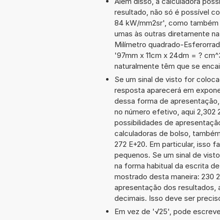
Além disso, a calculadora poss
resultado, não só é possível c
84 kW/mm2sr', como também d
umas às outras diretamente na
Milímetro quadrado-Esferorrad
'97mm x 11cm x 24dm = ? cm^3
naturalmente têm que se encai
Se um sinal de visto for coloc
resposta aparecerá em exponen
dessa forma de apresentação,
no número efetivo, aqui 2,302 
possibilidades de apresentaçã
calculadoras de bolso, também
272 E+20. Em particular, isso f
pequenos. Se um sinal de visto
na forma habitual da escrita d
mostrado desta maneira: 230 
apresentação dos resultados, 
decimais. Isso deve ser preciso
Em vez de '√25', pode escrever