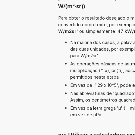
W/(m²·sr))
Para obter o resultado desejado o ma
convertido como texto, por exemplo
W/m2sr
' ou simplesmente '47
kW/
Na maioria dos casos, a palavra
das duas unidades, por exemp
para W/m2sr'.
As operações básicas de aritmé
multiplicação (*, x), pi (π), adi
permitidos nesta etapa
Em vez de '1,29 x 10^5', pode e
Nas abreviaturas de 'quadrado' 
Assim, os centímetros quadra
Em vez da letra grega 'µ' (= mi
em vez de µPa.
ou: Utilizar a calculadora co