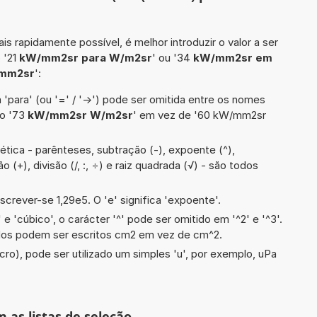
is rapidamente possível, é melhor introduzir o valor a ser
 '21
kW/mm2sr para W/m2sr
' ou '34
kW/mm2sr em
mm2sr
':
 'para' (ou '=' / '->') pode ser omitida entre os nomes
lo '73
kW/mm2sr W/m2sr
' em vez de '60 kW/mm2sr
tica - parênteses, subtração (-), expoente (^),
ção (+), divisão (/, :, ÷) e raiz quadrada (√) - são todos
screver-se 1,29e5. O 'e' significa 'expoente'.
e 'cúbico', o carácter '^' pode ser omitido em '^2' e '^3'.
dos podem ser escritos cm2 em vez de cm^2.
cro), pode ser utilizado um simples 'u', por exemplo, uPa
m as listas de seleção