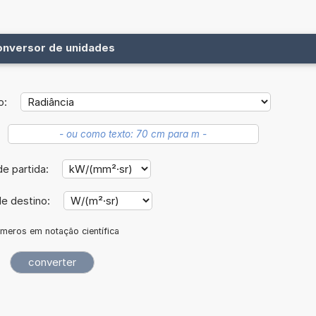
onversor de unidades
o:
e partida:
e destino:
meros em notação científica