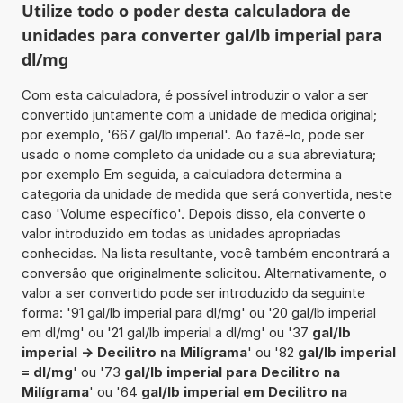
Utilize todo o poder desta calculadora de
unidades para converter gal/lb imperial para
dl/mg
Com esta calculadora, é possível introduzir o valor a ser
convertido juntamente com a unidade de medida original;
por exemplo, '667 gal/lb imperial'. Ao fazê-lo, pode ser
usado o nome completo da unidade ou a sua abreviatura;
por exemplo Em seguida, a calculadora determina a
categoria da unidade de medida que será convertida, neste
caso 'Volume específico'. Depois disso, ela converte o
valor introduzido em todas as unidades apropriadas
conhecidas. Na lista resultante, você também encontrará a
conversão que originalmente solicitou. Alternativamente, o
valor a ser convertido pode ser introduzido da seguinte
forma: '91 gal/lb imperial para dl/mg' ou '20 gal/lb imperial
em dl/mg' ou '21 gal/lb imperial a dl/mg' ou '37
gal/lb
imperial -> Decilitro na Milígrama
' ou '82
gal/lb imperial
= dl/mg
' ou '73
gal/lb imperial para Decilitro na
Milígrama
' ou '64
gal/lb imperial em Decilitro na