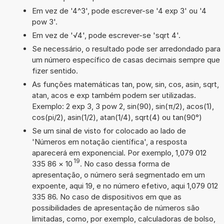
Em vez de '4^3', pode escrever-se '4 exp 3' ou '4
pow 3'.
Em vez de '√4', pode escrever-se 'sqrt 4'.
Se necessário, o resultado pode ser arredondado para
um número específico de casas decimais sempre que
fizer sentido.
As funções matemáticas tan, pow, sin, cos, asin, sqrt,
atan, acos e exp também podem ser utilizadas.
Exemplo: 2 exp 3, 3 pow 2, sin(90), sin(π/2), acos(1),
cos(pi/2), asin(1/2), atan(1/4), sqrt(4) ou tan(90°)
Se um sinal de visto for colocado ao lado de
'Números em notação científica', a resposta
aparecerá em exponencial. Por exemplo, 1,079 012
19
335 86
×
10
. No caso dessa forma de
apresentação, o número será segmentado em um
expoente, aqui 19, e no número efetivo, aqui 1,079 012
335 86. No caso de dispositivos em que as
possibilidades de apresentação de números são
limitadas, como, por exemplo, calculadoras de bolso,