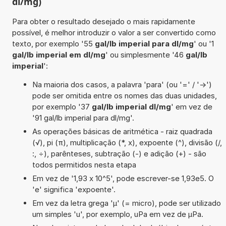
dl/mg)
Para obter o resultado desejado o mais rapidamente
possível, é melhor introduzir o valor a ser convertido como
texto, por exemplo '55
gal/lb imperial para dl/mg
' ou '1
gal/lb imperial em dl/mg
' ou simplesmente '46
gal/lb
imperial
':
Na maioria dos casos, a palavra 'para' (ou '=' / '->')
pode ser omitida entre os nomes das duas unidades,
por exemplo '37
gal/lb imperial dl/mg
' em vez de
'91 gal/lb imperial para dl/mg'.
As operações básicas de aritmética - raiz quadrada
(√), pi (π), multiplicação (*, x), expoente (^), divisão (/,
:, ÷), parênteses, subtração (-) e adição (+) - são
todos permitidos nesta etapa
Em vez de '1,93 x 10^5', pode escrever-se 1,93e5. O
'e' significa 'expoente'.
Em vez da letra grega 'µ' (= micro), pode ser utilizado
um simples 'u', por exemplo, uPa em vez de µPa.