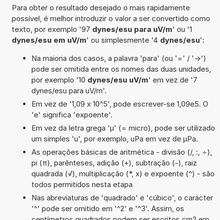
Para obter o resultado desejado o mais rapidamente
possível, é melhor introduzir o valor a ser convertido como
texto, por exemplo '97
dynes/esu para uV/m
' ou '1
dynes/esu em uV/m
' ou simplesmente '4
dynes/esu
':
Na maioria dos casos, a palavra 'para' (ou '=' / '->')
pode ser omitida entre os nomes das duas unidades,
por exemplo '10
dynes/esu uV/m
' em vez de '7
dynes/esu para uV/m'.
Em vez de '1,09 x 10^5', pode escrever-se 1,09e5. O
'e' significa 'expoente'.
Em vez da letra grega 'µ' (= micro), pode ser utilizado
um simples 'u', por exemplo, uPa em vez de µPa.
As operações básicas de aritmética - divisão (/, :, ÷),
pi (π), parênteses, adição (+), subtração (-), raiz
quadrada (√), multiplicação (*, x) e expoente (^) - são
todos permitidos nesta etapa
Nas abreviaturas de 'quadrado' e 'cúbico', o carácter
'^' pode ser omitido em '^2' e '^3'. Assim, os
centímetros quadrados podem ser escritos cm2 em