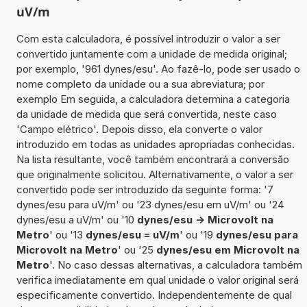
uV/m
Com esta calculadora, é possível introduzir o valor a ser
convertido juntamente com a unidade de medida original;
por exemplo, '961 dynes/esu'. Ao fazê-lo, pode ser usado o
nome completo da unidade ou a sua abreviatura; por
exemplo Em seguida, a calculadora determina a categoria
da unidade de medida que será convertida, neste caso
'Campo elétrico'. Depois disso, ela converte o valor
introduzido em todas as unidades apropriadas conhecidas.
Na lista resultante, você também encontrará a conversão
que originalmente solicitou. Alternativamente, o valor a ser
convertido pode ser introduzido da seguinte forma: '7
dynes/esu para uV/m' ou '23 dynes/esu em uV/m' ou '24
dynes/esu a uV/m' ou '10
dynes/esu -> Microvolt na
Metro
' ou '13
dynes/esu = uV/m
' ou '19
dynes/esu para
Microvolt na Metro
' ou '25
dynes/esu em Microvolt na
Metro
'. No caso dessas alternativas, a calculadora também
verifica imediatamente em qual unidade o valor original será
especificamente convertido. Independentemente de qual