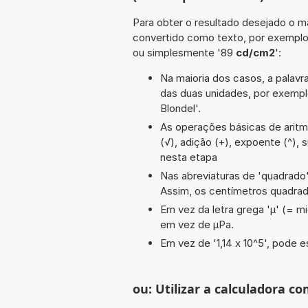
Para obter o resultado desejado o ma
convertido como texto, por exempl
ou simplesmente '89
cd/cm2
':
Na maioria dos casos, a palavra
das duas unidades, por exempl
Blondel'.
As operações básicas de aritméti
(√), adição (+), expoente (^), 
nesta etapa
Nas abreviaturas de 'quadrado' 
Assim, os centímetros quadra
Em vez da letra grega 'µ' (= mi
em vez de µPa.
Em vez de '1,14 x 10^5', pode e
ou: Utilizar a calculadora co