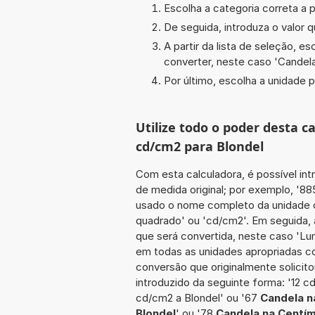
Escolha a categoria correta a p
De seguida, introduza o valor q
A partir da lista de seleção, e
converter, neste caso '
Candel
Por último, escolha a unidade p
Utilize todo o poder desta 
cd/cm2 para Blondel
Com esta calculadora, é possível int
de medida original; por exemplo, '8
usado o nome completo da unidade o
quadrado' ou 'cd/cm2'. Em seguida, 
que será convertida, neste caso 'Lum
em todas as unidades apropriadas co
conversão que originalmente solicito
introduzido da seguinte forma: '12 c
cd/cm2 a Blondel' ou '67
Candela n
Blondel
' ou '78
Candela na Centím