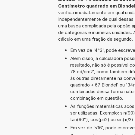
Centímetro quadrado em Blonde
verifica imediatamente em qual unida
Independentemente de qual dessas po
uma busca complicada pela opção ap
de categorias e inúmeras unidades. A
cálculo em uma fração de segundo.
Em vez de '4^3', pode escrever
Além disso, a calculadora poss
resultado, não só é possível c
78 cd/cm2', como também dif
às outras diretamente na conv
quadrado + 67 Blondel' ou '3
combinadas dessa forma natura
combinação em questão.
As funções matemáticas acos, 
ser utilizadas. Exemplo: sin(90)
tan(90°), cos(pi/2) ou sin(π/2)
Em vez de '√16', pode escrever-