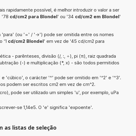
is rapidamente possível, é melhor introduzir o valor a ser
o '78
cd/cm2 para Blondel
' ou '34
cd/cm2 em Blondel
'
 'para' (ou '=' / '->') pode ser omitida entre os nomes
o '1
cd/cm2 Blondel
' em vez de '45 cd/cm2 para
ca - parênteses, divisão (/, :, ÷), pi (π), raiz quadrada
subtração (-) e multiplicação (*, x) - são todos permitidos
e 'cúbico', o carácter '^' pode ser omitido em '^2' e '^3'.
dos podem ser escritos cm2 em vez de cm^2.
cro), pode ser utilizado um simples 'u', por exemplo, uPa
screver-se 1,14e5. O 'e' significa 'expoente'.
m as listas de seleção