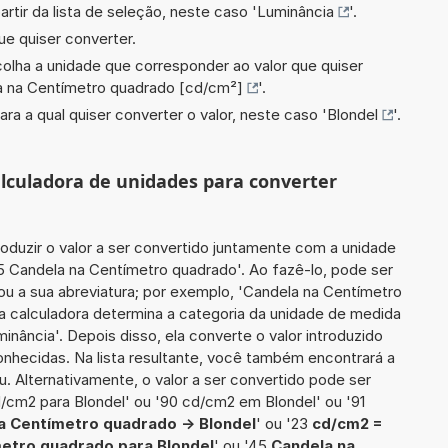
artir da lista de seleção, neste caso '
Luminância
'.
ue quiser converter.
scolha a unidade que corresponder ao valor que quiser
a na Centímetro quadrado [cd/cm²]
'.
ara a qual quiser converter o valor, neste caso '
Blondel
'.
calculadora de unidades para converter
roduzir o valor a ser convertido juntamente com a unidade
85 Candela na Centímetro quadrado'. Ao fazê-lo, pode ser
u a sua abreviatura; por exemplo, 'Candela na Centímetro
a calculadora determina a categoria da unidade de medida
inância'. Depois disso, ela converte o valor introduzido
nhecidas. Na lista resultante, você também encontrará a
u. Alternativamente, o valor a ser convertido pode ser
d/cm2 para Blondel' ou '90 cd/cm2 em Blondel' ou '91
a Centímetro quadrado -> Blondel
' ou '23
cd/cm2 =
etro quadrado para Blondel
' ou '45
Candela na