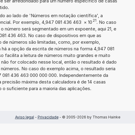
de ser arredondado para um número específico de casas
tido.
ado ao lado de 'Números em notação científica', a
21
ncial. Por exemplo, 4,947 081 436 463
×
10
. No caso
 o número será segmentado em um expoente, aqui 21, e
 081 436 463. No caso de dispositivos em que as
o de números são limitadas, como, por exemplo,
 há a opção da escrita de números na forma 4,947 081
so facilita a leitura de números muito grandes e muito
 não for colocado nesse local, então o resultado é dado
e números. No caso do exemplo acima, o resultado seria
7 081 436 463 000 000 000. Independentemente da
a precisão máxima desta calculadora é de 14 casas
 o suficiente para a maioria das aplicações.
Aviso legal
-
Privacidade
- © 2005-2026 by Thomas Hainke