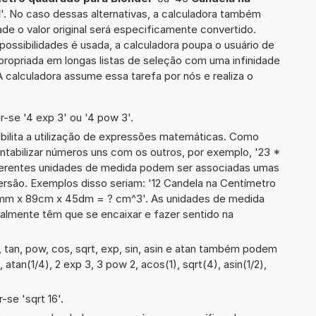
l
'. No caso dessas alternativas, a calculadora também
de o valor original será especificamente convertido.
ssibilidades é usada, a calculadora poupa o usuário de
ropriada em longas listas de seleção com uma infinidade
 calculadora assume essa tarefa por nós e realiza o
-se '4 exp 3' ou '4 pow 3'.
ibilita a utilização de expressões matemáticas. Como
ontabilizar números uns com os outros, por exemplo, '23 *
erentes unidades de medida podem ser associadas umas
ersão. Exemplos disso seriam: '12 Candela na Centímetro
4mm x 89cm x 45dm = ? cm^3'. As unidades de medida
lmente têm que se encaixar e fazer sentido na
tan, pow, cos, sqrt, exp, sin, asin e atan também podem
, atan(1/4), 2 exp 3, 3 pow 2, acos(1), sqrt(4), asin(1/2),
se 'sqrt 16'.