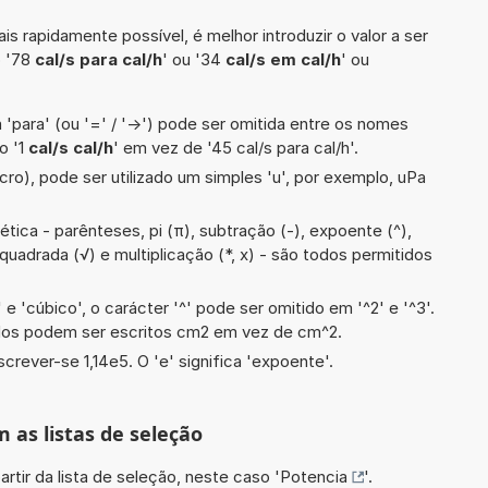
is rapidamente possível, é melhor introduzir o valor a ser
o '78
cal/s para cal/h
' ou '34
cal/s em cal/h
' ou
 'para' (ou '=' / '->') pode ser omitida entre os nomes
o '1
cal/s cal/h
' em vez de '45 cal/s para cal/h'.
cro), pode ser utilizado um simples 'u', por exemplo, uPa
tica - parênteses, pi (π), subtração (-), expoente (^),
iz quadrada (√) e multiplicação (*, x) - são todos permitidos
e 'cúbico', o carácter '^' pode ser omitido em '^2' e '^3'.
dos podem ser escritos cm2 em vez de cm^2.
screver-se 1,14e5. O 'e' significa 'expoente'.
m as listas de seleção
artir da lista de seleção, neste caso '
Potencia
'.