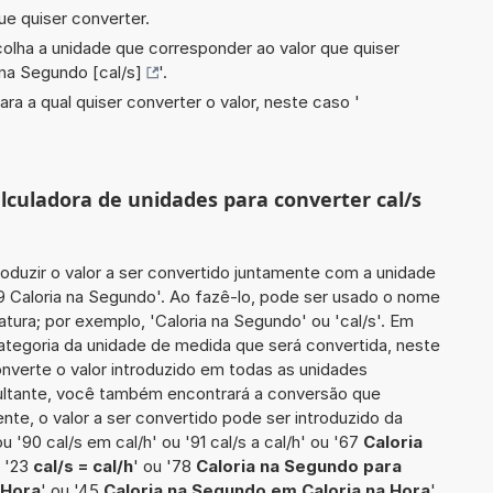
ue quiser converter.
scolha a unidade que corresponder ao valor que quiser
 na Segundo [cal/s]
'.
ara a qual quiser converter o valor, neste caso '
alculadora de unidades para converter cal/s
roduzir o valor a ser convertido juntamente com a unidade
59 Caloria na Segundo'. Ao fazê-lo, pode ser usado o nome
tura; por exemplo, 'Caloria na Segundo' ou 'cal/s'. Em
categoria da unidade de medida que será convertida, neste
onverte o valor introduzido em todas as unidades
sultante, você também encontrará a conversão que
ente, o valor a ser convertido pode ser introduzido da
ou '90 cal/s em cal/h' ou '91 cal/s a cal/h' ou '67
Caloria
u '23
cal/s = cal/h
' ou '78
Caloria na Segundo para
 Hora
' ou '45
Caloria na Segundo em Caloria na Hora
'.