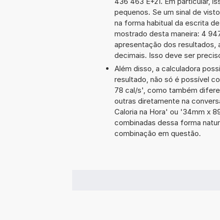
436 463 E+21. Em particular, is
pequenos. Se um sinal de visto
na forma habitual da escrita d
mostrado desta maneira: 4 94
apresentação dos resultados, 
decimais. Isso deve ser preciso
Além disso, a calculadora poss
resultado, não só é possível c
78 cal/s', como também difer
outras diretamente na convers
Caloria na Hora' ou '34mm x 
combinadas dessa forma natura
combinação em questão.