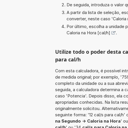
De seguida, introduza o valor q
A partir da lista de seleção, e
converter, neste caso '
Caloria
Por último, escolha a unidade p
Caloria na Hora [cal/h]
'.
Utilize todo o poder desta c
para cal/h
Com esta calculadora, é possível int
de medida original; por exemplo, '7
completo da unidade ou a sua abrevia
seguida, a calculadora determina a 
caso 'Potencia'. Depois disso, ela c
apropriadas conhecidas. Na lista re
originalmente solicitou. Alternativam
seguinte forma: '12 cal/s para cal/h' 
na Segundo -> Caloria na Hora
' o
cal/h
' ou '34
cal/s para Caloria na