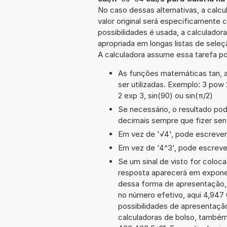
No caso dessas alternativas, a calc
valor original será especificamente
possibilidades é usada, a calculado
apropriada em longas listas de sele
A calculadora assume essa tarefa po
As funções matemáticas tan, a
ser utilizadas. Exemplo: 3 pow 2
2 exp 3, sin(90) ou sin(π/2)
Se necessário, o resultado po
decimais sempre que fizer sen
Em vez de '√4', pode escrever-
Em vez de '4^3', pode escrever
Se um sinal de visto for coloc
resposta aparecerá em expone
dessa forma de apresentação,
no número efetivo, aqui 4,947
possibilidades de apresentaçã
calculadoras de bolso, também