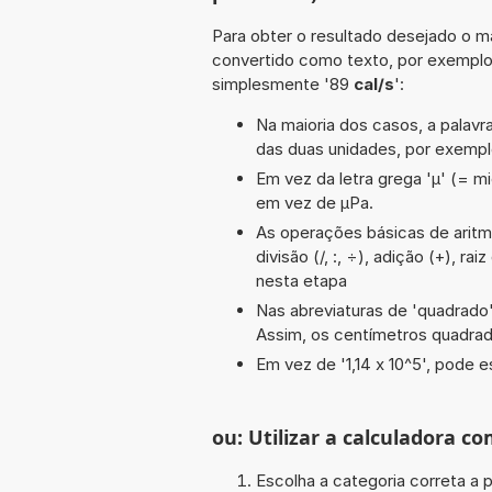
Para obter o resultado desejado o ma
convertido como texto, por exempl
simplesmente '89
cal/s
':
Na maioria dos casos, a palavra
das duas unidades, por exempl
Em vez da letra grega 'µ' (= mi
em vez de µPa.
As operações básicas de aritmé
divisão (/, :, ÷), adição (+), ra
nesta etapa
Nas abreviaturas de 'quadrado' 
Assim, os centímetros quadra
Em vez de '1,14 x 10^5', pode e
ou: Utilizar a calculadora co
Escolha a categoria correta a p