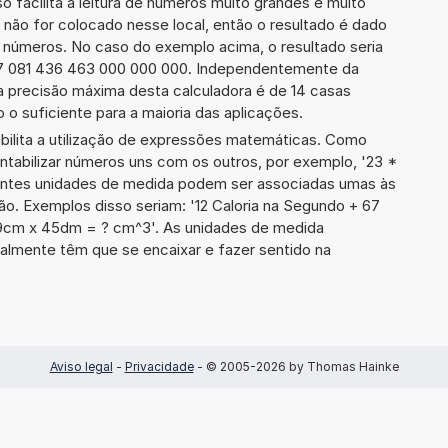
so facilita a leitura de números muito grandes e muito
 não for colocado nesse local, então o resultado é dado
e números. No caso do exemplo acima, o resultado seria
7 081 436 463 000 000 000. Independentemente da
a precisão máxima desta calculadora é de 14 casas
 o suficiente para a maioria das aplicações.
ibilita a utilização de expressões matemáticas. Como
ontabilizar números uns com os outros, por exemplo, '23 *
entes unidades de medida podem ser associadas umas às
ão. Exemplos disso seriam: '12 Caloria na Segundo + 67
89cm x 45dm = ? cm^3'. As unidades de medida
lmente têm que se encaixar e fazer sentido na
Aviso legal
-
Privacidade
- © 2005-2026 by Thomas Hainke