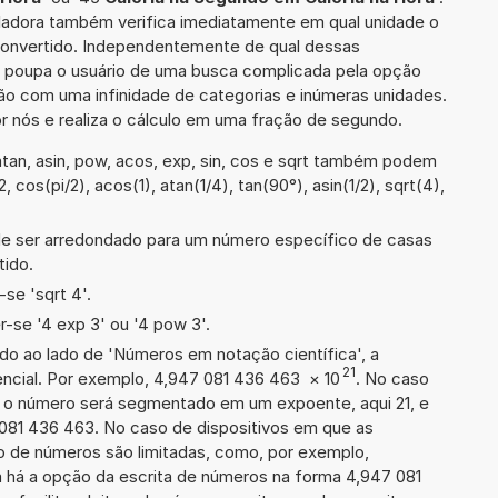
uladora também verifica imediatamente em qual unidade o
 convertido. Independentemente de qual dessas
ra poupa o usuário de uma busca complicada pela opção
ção com uma infinidade de categorias e inúmeras unidades.
r nós e realiza o cálculo em uma fração de segundo.
tan, asin, pow, acos, exp, sin, cos e sqrt também podem
, cos(pi/2), acos(1), atan(1/4), tan(90°), asin(1/2), sqrt(4),
de ser arredondado para um número específico de casas
tido.
se 'sqrt 4'.
-se '4 exp 3' ou '4 pow 3'.
ado ao lado de 'Números em notação científica', a
21
ncial. Por exemplo, 4,947 081 436 463
×
10
. No caso
 o número será segmentado em um expoente, aqui 21, e
 081 436 463. No caso de dispositivos em que as
o de números são limitadas, como, por exemplo,
 há a opção da escrita de números na forma 4,947 081