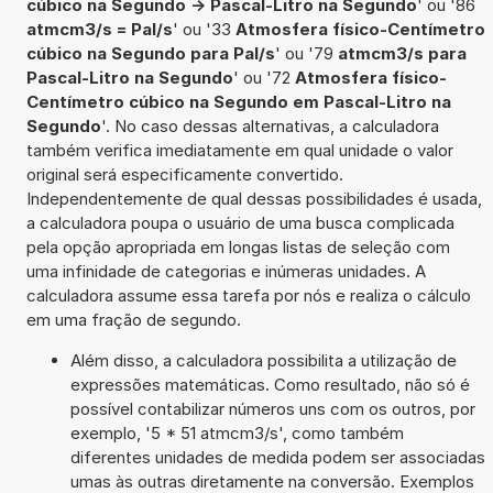
cúbico na Segundo -> Pascal-Litro na Segundo
' ou '86
atmcm3/s = Pal/s
' ou '33
Atmosfera físico-Centímetro
cúbico na Segundo para Pal/s
' ou '79
atmcm3/s para
Pascal-Litro na Segundo
' ou '72
Atmosfera físico-
Centímetro cúbico na Segundo em Pascal-Litro na
Segundo
'. No caso dessas alternativas, a calculadora
também verifica imediatamente em qual unidade o valor
original será especificamente convertido.
Independentemente de qual dessas possibilidades é usada,
a calculadora poupa o usuário de uma busca complicada
pela opção apropriada em longas listas de seleção com
uma infinidade de categorias e inúmeras unidades. A
calculadora assume essa tarefa por nós e realiza o cálculo
em uma fração de segundo.
Além disso, a calculadora possibilita a utilização de
expressões matemáticas. Como resultado, não só é
possível contabilizar números uns com os outros, por
exemplo, '5 * 51 atmcm3/s', como também
diferentes unidades de medida podem ser associadas
umas às outras diretamente na conversão. Exemplos