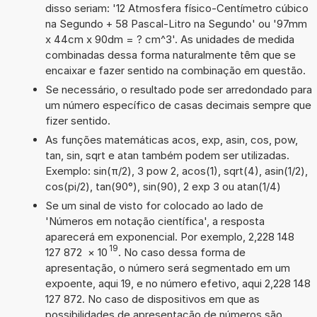
disso seriam: '12 Atmosfera físico-Centímetro cúbico
na Segundo + 58 Pascal-Litro na Segundo' ou '97mm
x 44cm x 90dm = ? cm^3'. As unidades de medida
combinadas dessa forma naturalmente têm que se
encaixar e fazer sentido na combinação em questão.
Se necessário, o resultado pode ser arredondado para
um número específico de casas decimais sempre que
fizer sentido.
As funções matemáticas acos, exp, asin, cos, pow,
tan, sin, sqrt e atan também podem ser utilizadas.
Exemplo: sin(π/2), 3 pow 2, acos(1), sqrt(4), asin(1/2),
cos(pi/2), tan(90°), sin(90), 2 exp 3 ou atan(1/4)
Se um sinal de visto for colocado ao lado de
'Números em notação científica', a resposta
aparecerá em exponencial. Por exemplo, 2,228 148
19
127 872
×
10
. No caso dessa forma de
apresentação, o número será segmentado em um
expoente, aqui 19, e no número efetivo, aqui 2,228 148
127 872. No caso de dispositivos em que as
possibilidades de apresentação de números são