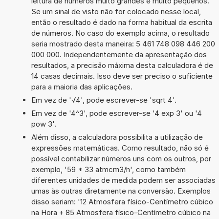
leitura de números muito grandes e muito pequenos.
Se um sinal de visto não for colocado nesse local,
então o resultado é dado na forma habitual da escrita
de números. No caso do exemplo acima, o resultado
seria mostrado desta maneira: 5 461 748 098 446 200
000 000. Independentemente da apresentação dos
resultados, a precisão máxima desta calculadora é de
14 casas decimais. Isso deve ser preciso o suficiente
para a maioria das aplicações.
Em vez de '√4', pode escrever-se 'sqrt 4'.
Em vez de '4^3', pode escrever-se '4 exp 3' ou '4
pow 3'.
Além disso, a calculadora possibilita a utilização de
expressões matemáticas. Como resultado, não só é
possível contabilizar números uns com os outros, por
exemplo, '59 * 33 atmcm3/h', como também
diferentes unidades de medida podem ser associadas
umas às outras diretamente na conversão. Exemplos
disso seriam: '12 Atmosfera físico-Centímetro cúbico
na Hora + 85 Atmosfera físico-Centímetro cúbico na