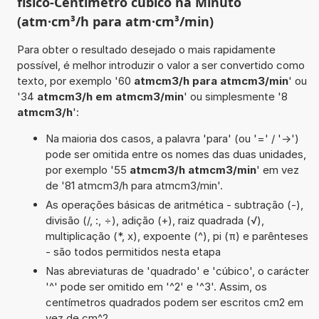
físico-Centímetro cúbico na Minuto
(atm·cm³/h para atm·cm³/min)
Para obter o resultado desejado o mais rapidamente
possível, é melhor introduzir o valor a ser convertido como
texto, por exemplo '60
atmcm3/h para atmcm3/min
' ou
'34
atmcm3/h em atmcm3/min
' ou simplesmente '8
atmcm3/h
':
Na maioria dos casos, a palavra 'para' (ou '=' / '->')
pode ser omitida entre os nomes das duas unidades,
por exemplo '55
atmcm3/h atmcm3/min
' em vez
de '81 atmcm3/h para atmcm3/min'.
As operações básicas de aritmética - subtração (-),
divisão (/, :, ÷), adição (+), raiz quadrada (√),
multiplicação (*, x), expoente (^), pi (π) e parênteses
- são todos permitidos nesta etapa
Nas abreviaturas de 'quadrado' e 'cúbico', o carácter
'^' pode ser omitido em '^2' e '^3'. Assim, os
centímetros quadrados podem ser escritos cm2 em
vez de cm^2.