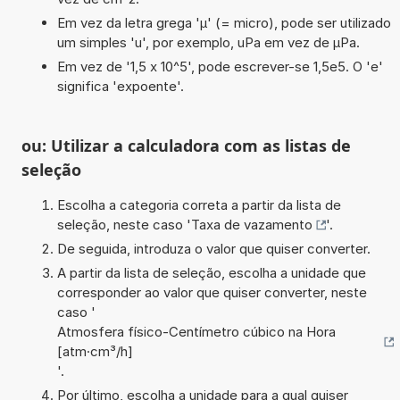
Em vez da letra grega 'µ' (= micro), pode ser utilizado
um simples 'u', por exemplo, uPa em vez de µPa.
Em vez de '1,5 x 10^5', pode escrever-se 1,5e5. O 'e'
significa 'expoente'.
ou: Utilizar a calculadora com as listas de
seleção
Escolha a categoria correta a partir da lista de
seleção, neste caso '
Taxa de vazamento
'.
De seguida, introduza o valor que quiser converter.
A partir da lista de seleção, escolha a unidade que
corresponder ao valor que quiser converter, neste
caso '
Atmosfera físico-Centímetro cúbico na Hora
[atm·cm³/h]
'.
Por último, escolha a unidade para a qual quiser