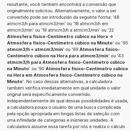
resultante, você também encontrará a conversão que
originalmente solicitou. Alternativamente, o valor a ser
convertido pode ser introduzido da seguinte forma: '48
atmcm3/h para atmcm3/min' ou '18 atmcm3/h em
atmcm3/min' ou '19 atmcm3/h a atmcm3/min' ou '22
Atmosfera físico-Centímetro cúbico na Hora ->
Atmosfera físico-Centímetro cúbico na Minuto
' ou '95
atmcm3/h = atmcm3/min
' ou '69
Atmosfera físico-
Centímetro cúbico na Hora para atmcm3/min
' ou '43
atmcm3/h para Atmosfera físico-Centímetro cúbico
na Minuto
' ou '90
Atmosfera físico-Centímetro cúbico
na Hora em Atmosfera físico-Centímetro cúbico na
Minuto
'. No caso dessas alternativas, a calculadora
também verifica imediatamente em qual unidade o valor
original será especificamente convertido.
Independentemente de qual dessas possibilidades é usada,
a calculadora poupa o usuário de uma busca complicada
pela opção apropriada em longas listas de seleção com
uma infinidade de categorias e inúmeras unidades. A
calculadora assume essa tarefa por nós e realiza o cálculo