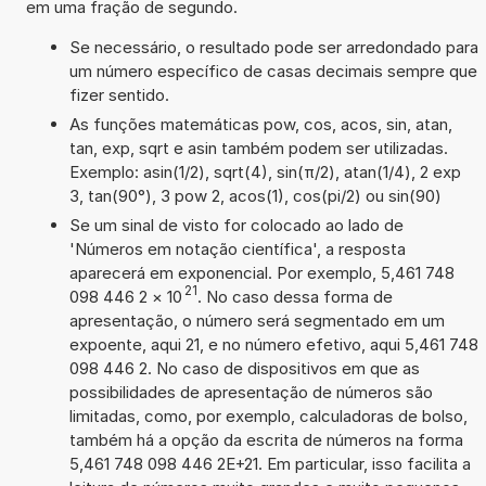
em uma fração de segundo.
Se necessário, o resultado pode ser arredondado para
um número específico de casas decimais sempre que
fizer sentido.
As funções matemáticas pow, cos, acos, sin, atan,
tan, exp, sqrt e asin também podem ser utilizadas.
Exemplo: asin(1/2), sqrt(4), sin(π/2), atan(1/4), 2 exp
3, tan(90°), 3 pow 2, acos(1), cos(pi/2) ou sin(90)
Se um sinal de visto for colocado ao lado de
'Números em notação científica', a resposta
aparecerá em exponencial. Por exemplo, 5,461 748
21
098 446 2
×
10
. No caso dessa forma de
apresentação, o número será segmentado em um
expoente, aqui 21, e no número efetivo, aqui 5,461 748
098 446 2. No caso de dispositivos em que as
possibilidades de apresentação de números são
limitadas, como, por exemplo, calculadoras de bolso,
também há a opção da escrita de números na forma
5,461 748 098 446 2E+21. Em particular, isso facilita a