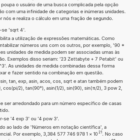
ra poupa o usuário de uma busca complicada pela opção
ção com uma infinidade de categorias e inúmeras unidades.
r nós e realiza o cálculo em uma fração de segundo.
se 'sqrt 4'.
ibilita a utilização de expressões matemáticas. Como
ontabilizar números uns com os outros, por exemplo, '90 *
es unidades de medida podem ser associadas umas às
o. Exemplos disso seriam: '23 Zettabyte + 7 Petabit' ou
3'. As unidades de medida combinadas dessa forma
xar e fazer sentido na combinação em questão.
in, tan, exp, asin, acos, cos, sqrt e atan também podem
, cos(pi/2), tan(90°), asin(1/2), sin(90), sin(π/2), 3 pow 2,
de ser arredondado para um número específico de casas
tido.
-se '4 exp 3' ou '4 pow 3'.
ado ao lado de 'Números em notação científica', a
21
cial. Por exemplo, 3,384 577 746 978 1
×
10
. No caso