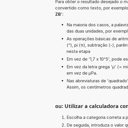
Para obter o resultado desejado o ma
convertido como texto, por exempl
ZB
':
Na maioria dos casos, a palavra
das duas unidades, por exempl
As operações básicas de aritmét
(^), pi (π), subtração (-), parê
nesta etapa
Em vez de '1,7 x 10^5', pode es
Em vez da letra grega 'µ' (= mi
em vez de µPa.
Nas abreviaturas de 'quadrado' 
Assim, os centímetros quadra
ou: Utilizar a calculadora co
Escolha a categoria correta a p
De seguida, introduza o valor q