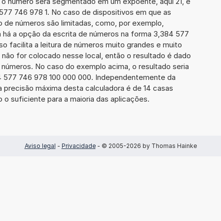
 o número será segmentado em um expoente, aqui 21, e
 577 746 978 1. No caso de dispositivos em que as
o de números são limitadas, como, por exemplo,
 há a opção da escrita de números na forma 3,384 577
sso facilita a leitura de números muito grandes e muito
 não for colocado nesse local, então o resultado é dado
e números. No caso do exemplo acima, o resultado seria
4 577 746 978 100 000 000. Independentemente da
a precisão máxima desta calculadora é de 14 casas
 o suficiente para a maioria das aplicações.
Aviso legal
-
Privacidade
- © 2005-2026 by Thomas Hainke