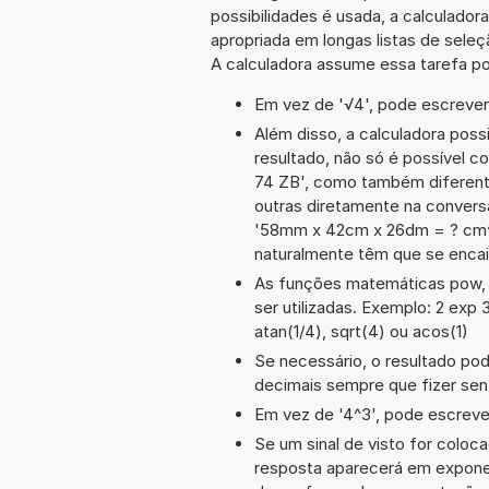
possibilidades é usada, a calculado
apropriada em longas listas de sele
A calculadora assume essa tarefa po
Em vez de '√4', pode escrever-
Além disso, a calculadora poss
resultado, não só é possível c
74 ZB', como também diferent
outras diretamente na conversã
'58mm x 42cm x 26dm = ? cm^
naturalmente têm que se encai
As funções matemáticas pow, s
ser utilizadas. Exemplo: 2 exp 3
atan(1/4), sqrt(4) ou acos(1)
Se necessário, o resultado po
decimais sempre que fizer sen
Em vez de '4^3', pode escrever
Se um sinal de visto for coloc
resposta aparecerá em exponen