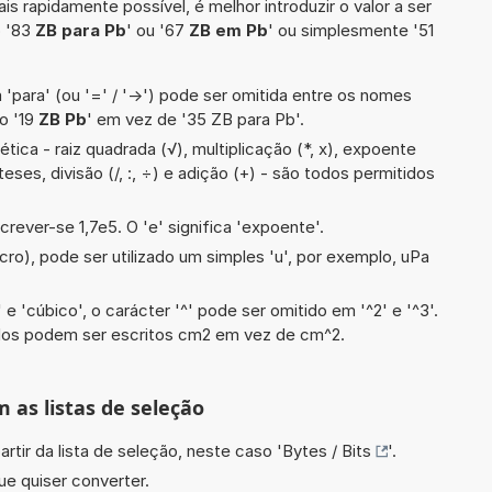
is rapidamente possível, é melhor introduzir o valor a ser
o '83
ZB para Pb
' ou '67
ZB em Pb
' ou simplesmente '51
 'para' (ou '=' / '->') pode ser omitida entre os nomes
o '19
ZB Pb
' em vez de '35 ZB para Pb'.
ica - raiz quadrada (√), multiplicação (*, x), expoente
nteses, divisão (/, :, ÷) e adição (+) - são todos permitidos
crever-se 1,7e5. O 'e' significa 'expoente'.
cro), pode ser utilizado um simples 'u', por exemplo, uPa
e 'cúbico', o carácter '^' pode ser omitido em '^2' e '^3'.
dos podem ser escritos cm2 em vez de cm^2.
m as listas de seleção
artir da lista de seleção, neste caso '
Bytes / Bits
'.
ue quiser converter.