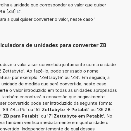
scolha a unidade que corresponder ao valor que quiser
yte [ZB]
'.
ara a qual quiser converter o valor, neste caso '
alculadora de unidades para converter ZB
roduzir o valor a ser convertido juntamente com a unidade
32 Zettabyte'. Ao fazê-lo, pode ser usado o nome
tura; por exemplo, 'Zettabyte' ou 'ZB'. Em seguida, a
a unidade de medida que será convertida, neste caso
nverte o valor introduzido em todas as unidades apropriadas
cê também encontrará a conversão que originalmente
a ser convertido pode ser introduzido da seguinte forma:
 '89 ZB a Pb' ou '52
Zettabyte -> Petabit
' ou '36
ZB =
'4
ZB para Petabit
' ou '71
Zettabyte em Petabit
'. No
dora também verifica imediatamente em qual unidade o
 convertido. Independentemente de qual dessas