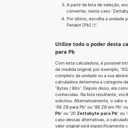
A partir da lista de seleção, e
converter, neste caso '
Zettab
Por último, escolha a unidade p
Petabit [Pb]
'.
Utilize todo o poder desta c
para Pb
Com esta calculadora, é possível int
de medida original; por exemplo, '9
completo da unidade ou a sua abrevia
calculadora determina a categoria d
'Bytes / Bits'. Depois disso, ela co
conhecidas. Na lista resultante, vo
solicitou. Alternativamente, o valor 
'68 ZB para Pb' ou '88 ZB em Pb' ou
Pb
' ou '20
Zettabyte para Pb
' ou 
caso dessas alternativas, a calcula
valor original será especificamente