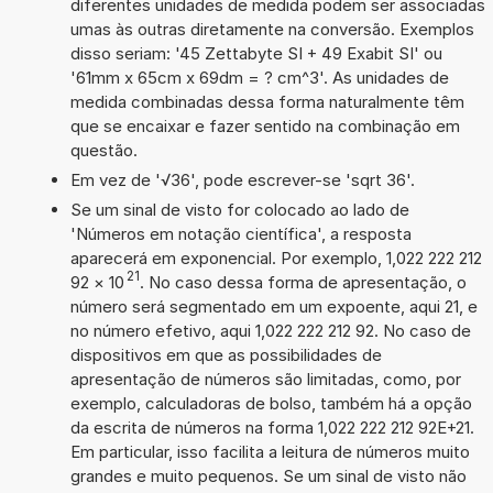
diferentes unidades de medida podem ser associadas
umas às outras diretamente na conversão. Exemplos
disso seriam: '45 Zettabyte SI + 49 Exabit SI' ou
'61mm x 65cm x 69dm = ? cm^3'. As unidades de
medida combinadas dessa forma naturalmente têm
que se encaixar e fazer sentido na combinação em
questão.
Em vez de '√36', pode escrever-se 'sqrt 36'.
Se um sinal de visto for colocado ao lado de
'Números em notação científica', a resposta
aparecerá em exponencial. Por exemplo, 1,022 222 212
21
92
×
10
. No caso dessa forma de apresentação, o
número será segmentado em um expoente, aqui 21, e
no número efetivo, aqui 1,022 222 212 92. No caso de
dispositivos em que as possibilidades de
apresentação de números são limitadas, como, por
exemplo, calculadoras de bolso, também há a opção
da escrita de números na forma 1,022 222 212 92E+21.
Em particular, isso facilita a leitura de números muito
grandes e muito pequenos. Se um sinal de visto não