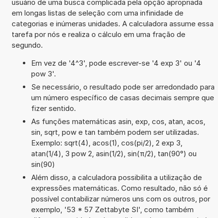
usuário de uma busca complicada pela opção apropriada
em longas listas de seleção com uma infinidade de
categorias e inúmeras unidades. A calculadora assume essa
tarefa por nós e realiza o cálculo em uma fração de
segundo.
Em vez de '4^3', pode escrever-se '4 exp 3' ou '4
pow 3'.
Se necessário, o resultado pode ser arredondado para
um número específico de casas decimais sempre que
fizer sentido.
As funções matemáticas asin, exp, cos, atan, acos,
sin, sqrt, pow e tan também podem ser utilizadas.
Exemplo: sqrt(4), acos(1), cos(pi/2), 2 exp 3,
atan(1/4), 3 pow 2, asin(1/2), sin(π/2), tan(90°) ou
sin(90)
Além disso, a calculadora possibilita a utilização de
expressões matemáticas. Como resultado, não só é
possível contabilizar números uns com os outros, por
exemplo, '53 * 57 Zettabyte SI', como também