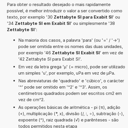
Para obter o resultado desejado o mais rapidamente
possível, é melhor introduzir o valor a ser convertido como
texto, por exemplo '30
Zettabyte SI para Exabit SI
' ou
'34
Zettabyte SI em Exabit SI
' ou simplesmente '38
Zettabyte SI
':
Na maioria dos casos, a palavra 'para' (ou '=' / '->')
pode ser omitida entre os nomes das duas unidades,
por exemplo '46
Zettabyte SI Exabit SI
' em vez de
'42 Zettabyte SI para Exabit SI'.
Em vez da letra grega 'µ' (= micro), pode ser utilizado
um simples 'u', por exemplo, uPa em vez de µPa.
Nas abreviaturas de 'quadrado' e 'cúbico', o carácter
'^' pode ser omitido em '^2' e '^3'. Assim, os
centímetros quadrados podem ser escritos cm2 em
vez de cm^2.
As operações básicas de aritmética - pi (π), adição
(+), multiplicação (*, x), divisão (/, :, ÷), subtração (-),
expoente (^), raiz quadrada (√) e parênteses - são
todos permitidos nesta etapa