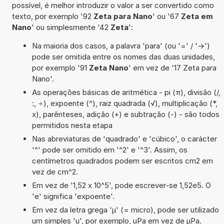
possível, é melhor introduzir o valor a ser convertido como
texto, por exemplo '92
Zeta para Nano
' ou '67
Zeta em
Nano
' ou simplesmente '42
Zeta
':
Na maioria dos casos, a palavra 'para' (ou '=' / '->')
pode ser omitida entre os nomes das duas unidades,
por exemplo '91
Zeta Nano
' em vez de '17 Zeta para
Nano'.
As operações básicas de aritmética - pi (π), divisão (/,
:, ÷), expoente (^), raiz quadrada (√), multiplicação (*,
x), parênteses, adição (+) e subtração (-) - são todos
permitidos nesta etapa
Nas abreviaturas de 'quadrado' e 'cúbico', o carácter
'^' pode ser omitido em '^2' e '^3'. Assim, os
centímetros quadrados podem ser escritos cm2 em
vez de cm^2.
Em vez de '1,52 x 10^5', pode escrever-se 1,52e5. O
'e' significa 'expoente'.
Em vez da letra grega 'µ' (= micro), pode ser utilizado
um simples 'u', por exemplo, uPa em vez de µPa.