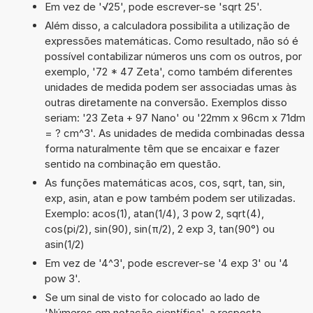
Em vez de '√25', pode escrever-se 'sqrt 25'.
Além disso, a calculadora possibilita a utilização de
expressões matemáticas. Como resultado, não só é
possível contabilizar números uns com os outros, por
exemplo, '72 * 47 Zeta', como também diferentes
unidades de medida podem ser associadas umas às
outras diretamente na conversão. Exemplos disso
seriam: '23 Zeta + 97 Nano' ou '22mm x 96cm x 71dm
= ? cm^3'. As unidades de medida combinadas dessa
forma naturalmente têm que se encaixar e fazer
sentido na combinação em questão.
As funções matemáticas acos, cos, sqrt, tan, sin,
exp, asin, atan e pow também podem ser utilizadas.
Exemplo: acos(1), atan(1/4), 3 pow 2, sqrt(4),
cos(pi/2), sin(90), sin(π/2), 2 exp 3, tan(90°) ou
asin(1/2)
Em vez de '4^3', pode escrever-se '4 exp 3' ou '4
pow 3'.
Se um sinal de visto for colocado ao lado de
'Números em notação científica', a resposta