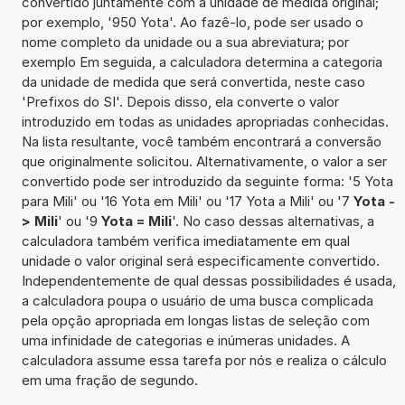
convertido juntamente com a unidade de medida original;
por exemplo, '950 Yota'. Ao fazê-lo, pode ser usado o
nome completo da unidade ou a sua abreviatura; por
exemplo Em seguida, a calculadora determina a categoria
da unidade de medida que será convertida, neste caso
'Prefixos do SI'. Depois disso, ela converte o valor
introduzido em todas as unidades apropriadas conhecidas.
Na lista resultante, você também encontrará a conversão
que originalmente solicitou. Alternativamente, o valor a ser
convertido pode ser introduzido da seguinte forma: '5 Yota
para Mili' ou '16 Yota em Mili' ou '17 Yota a Mili' ou '7
Yota -
> Mili
' ou '9
Yota = Mili
'. No caso dessas alternativas, a
calculadora também verifica imediatamente em qual
unidade o valor original será especificamente convertido.
Independentemente de qual dessas possibilidades é usada,
a calculadora poupa o usuário de uma busca complicada
pela opção apropriada em longas listas de seleção com
uma infinidade de categorias e inúmeras unidades. A
calculadora assume essa tarefa por nós e realiza o cálculo
em uma fração de segundo.