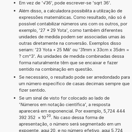
Em vez de '√36', pode escrever-se 'sqrt 36'.
Além disso, a calculadora possibilita a utilização de
expressões matemáticas. Como resultado, não só é
possível contabilizar números uns com os outros, por
exemplo, '27 * 29 Yota', como também diferentes
unidades de medida podem ser associadas umas às
outras diretamente na conversão. Exemplos disso
seriam: '23 Yota + 25 Mili' ou '31mm x 33cm x 35dm =
? cm^3'. As unidades de medida combinadas dessa
forma naturalmente têm que se encaixar e fazer
sentido na combinação em questão.
Se necessário, o resultado pode ser arredondado para
um número específico de casas decimais sempre que
fizer sentido.
Se um sinal de visto for colocado ao lado de
'Números em notação científica', a resposta
aparecerá em exponencial. Por exemplo, 5,724 444
20
392 352
×
10
. No caso dessa forma de
apresentação, o número será segmentado em um
expoente, aqui 20, e no número efetivo, aqui 5,724