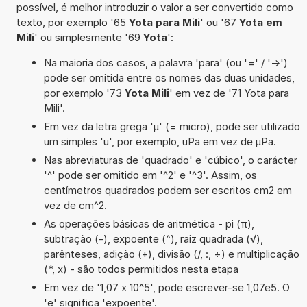
possível, é melhor introduzir o valor a ser convertido como
texto, por exemplo '65
Yota para Mili
' ou '67
Yota em
Mili
' ou simplesmente '69
Yota
':
Na maioria dos casos, a palavra 'para' (ou '=' / '->')
pode ser omitida entre os nomes das duas unidades,
por exemplo '73
Yota Mili
' em vez de '71 Yota para
Mili'.
Em vez da letra grega 'µ' (= micro), pode ser utilizado
um simples 'u', por exemplo, uPa em vez de µPa.
Nas abreviaturas de 'quadrado' e 'cúbico', o carácter
'^' pode ser omitido em '^2' e '^3'. Assim, os
centímetros quadrados podem ser escritos cm2 em
vez de cm^2.
As operações básicas de aritmética - pi (π),
subtração (-), expoente (^), raiz quadrada (√),
parênteses, adição (+), divisão (/, :, ÷) e multiplicação
(*, x) - são todos permitidos nesta etapa
Em vez de '1,07 x 10^5', pode escrever-se 1,07e5. O
'e' significa 'expoente'.