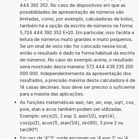
444 392 352. No caso de dispositivos em que as
possibilidades de apresentação de números são
limitadas, como, por exemplo, calculadoras de bolso,
também há a opção da escrita de números na forma
5,724 444 392 352 E+20. Em particular, isso facilita a
leitura de números muito grandes e muito pequenos.
Se um sinal de visto não for colocado nesse local,
então o resultado é dado na forma habitual da escrita
de números. No caso do exemplo acima, o resultado
seria mostrado desta maneira: 572 444 439 235 200
000 000. Independentemente da apresentação dos
resultados, a precisão máxima desta calculadora é de
14 casas decimais. Isso deve ser preciso o suficiente
para a maioria das aplicações.
As funções matemáticas asin, tan, sin, exp, sqrt, cos,
pow, atan e acos também podem ser utilizadas.
Exemplo: sin(π/2), 2 exp 3, asin(1/2), sqrt(4),
cos(pi/2), acos(1), atan(1/4), sin(90), 3 pow 2 ou
tan(90°)
Em vez de '4^3', pode escrever-se '4 exp 3' ou '4