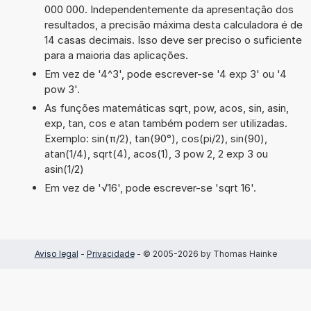
000 000. Independentemente da apresentação dos
resultados, a precisão máxima desta calculadora é de
14 casas decimais. Isso deve ser preciso o suficiente
para a maioria das aplicações.
Em vez de '4^3', pode escrever-se '4 exp 3' ou '4
pow 3'.
As funções matemáticas sqrt, pow, acos, sin, asin,
exp, tan, cos e atan também podem ser utilizadas.
Exemplo: sin(π/2), tan(90°), cos(pi/2), sin(90),
atan(1/4), sqrt(4), acos(1), 3 pow 2, 2 exp 3 ou
asin(1/2)
Em vez de '√16', pode escrever-se 'sqrt 16'.
Aviso legal
-
Privacidade
- © 2005-2026 by Thomas Hainke