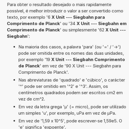
Para obter o resultado desejado o mais rapidamente
possível, é melhor introduzir o valor a ser convertido como
texto, por exemplo '6
X Unit --- Siegbahn para
Comprimento de Planck
' ou '34
X Unit --- Siegbahn em
Comprimento de Planck
' ou simplesmente '62
X Unit ---
Siegbahn
':
Na maioria dos casos, a palavra 'para' (ou '=' / '->')
pode ser omitida entre os nomes das duas unidades,
por exemplo '19
X Unit --- Siegbahn Comprimento
de Planck
' em vez de '90 X Unit --- Siegbahn para
Comprimento de Planck'.
Nas abreviaturas de 'quadrado' e 'cúbico', o carácter
'^' pode ser omitido em '^2' e '^3'. Assim, os
centímetros quadrados podem ser escritos cm2 em
vez de cm^2.
Em vez da letra grega 'µ' (= micro), pode ser utilizado
um simples 'u', por exemplo, uPa em vez de µPa.
Em vez de '1,59 x 10^5', pode escrever-se 1,59e5. O
'e' significa 'expoente'.