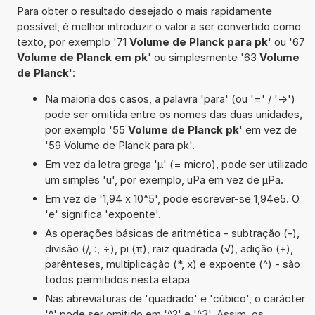
Para obter o resultado desejado o mais rapidamente
possível, é melhor introduzir o valor a ser convertido como
texto, por exemplo '71
Volume de Planck para pk
' ou '67
Volume de Planck em pk
' ou simplesmente '63
Volume
de Planck
':
Na maioria dos casos, a palavra 'para' (ou '=' / '->')
pode ser omitida entre os nomes das duas unidades,
por exemplo '55
Volume de Planck pk
' em vez de
'59 Volume de Planck para pk'.
Em vez da letra grega 'µ' (= micro), pode ser utilizado
um simples 'u', por exemplo, uPa em vez de µPa.
Em vez de '1,94 x 10^5', pode escrever-se 1,94e5. O
'e' significa 'expoente'.
As operações básicas de aritmética - subtração (-),
divisão (/, :, ÷), pi (π), raiz quadrada (√), adição (+),
parênteses, multiplicação (*, x) e expoente (^) - são
todos permitidos nesta etapa
Nas abreviaturas de 'quadrado' e 'cúbico', o carácter
'^' pode ser omitido em '^2' e '^3'. Assim, os