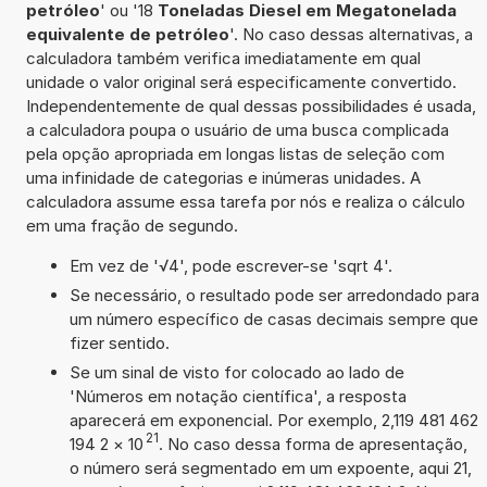
petróleo
' ou '18
Toneladas Diesel em Megatonelada
equivalente de petróleo
'. No caso dessas alternativas, a
calculadora também verifica imediatamente em qual
unidade o valor original será especificamente convertido.
Independentemente de qual dessas possibilidades é usada,
a calculadora poupa o usuário de uma busca complicada
pela opção apropriada em longas listas de seleção com
uma infinidade de categorias e inúmeras unidades. A
calculadora assume essa tarefa por nós e realiza o cálculo
em uma fração de segundo.
Em vez de '√4', pode escrever-se 'sqrt 4'.
Se necessário, o resultado pode ser arredondado para
um número específico de casas decimais sempre que
fizer sentido.
Se um sinal de visto for colocado ao lado de
'Números em notação científica', a resposta
aparecerá em exponencial. Por exemplo, 2,119 481 462
21
194 2
×
10
. No caso dessa forma de apresentação,
o número será segmentado em um expoente, aqui 21,