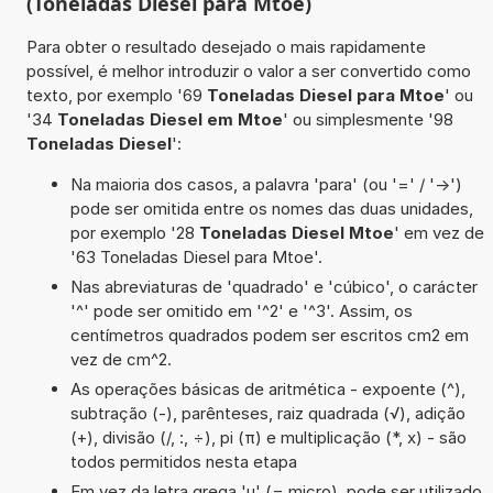
(Toneladas Diesel para Mtoe)
Para obter o resultado desejado o mais rapidamente
possível, é melhor introduzir o valor a ser convertido como
texto, por exemplo '69
Toneladas Diesel para Mtoe
' ou
'34
Toneladas Diesel em Mtoe
' ou simplesmente '98
Toneladas Diesel
':
Na maioria dos casos, a palavra 'para' (ou '=' / '->')
pode ser omitida entre os nomes das duas unidades,
por exemplo '28
Toneladas Diesel Mtoe
' em vez de
'63 Toneladas Diesel para Mtoe'.
Nas abreviaturas de 'quadrado' e 'cúbico', o carácter
'^' pode ser omitido em '^2' e '^3'. Assim, os
centímetros quadrados podem ser escritos cm2 em
vez de cm^2.
As operações básicas de aritmética - expoente (^),
subtração (-), parênteses, raiz quadrada (√), adição
(+), divisão (/, :, ÷), pi (π) e multiplicação (*, x) - são
todos permitidos nesta etapa
Em vez da letra grega 'µ' (= micro), pode ser utilizado