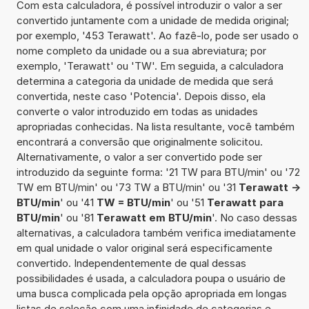
Com esta calculadora, é possível introduzir o valor a ser
convertido juntamente com a unidade de medida original;
por exemplo, '453 Terawatt'. Ao fazê-lo, pode ser usado o
nome completo da unidade ou a sua abreviatura; por
exemplo, 'Terawatt' ou 'TW'. Em seguida, a calculadora
determina a categoria da unidade de medida que será
convertida, neste caso 'Potencia'. Depois disso, ela
converte o valor introduzido em todas as unidades
apropriadas conhecidas. Na lista resultante, você também
encontrará a conversão que originalmente solicitou.
Alternativamente, o valor a ser convertido pode ser
introduzido da seguinte forma: '21 TW para BTU/min' ou '72
TW em BTU/min' ou '73 TW a BTU/min' ou '31
Terawatt ->
BTU/min
' ou '41
TW = BTU/min
' ou '51
Terawatt para
BTU/min
' ou '81
Terawatt em BTU/min
'. No caso dessas
alternativas, a calculadora também verifica imediatamente
em qual unidade o valor original será especificamente
convertido. Independentemente de qual dessas
possibilidades é usada, a calculadora poupa o usuário de
uma busca complicada pela opção apropriada em longas
listas de seleção com uma infinidade de categorias e