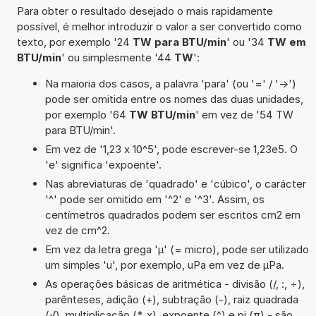
Para obter o resultado desejado o mais rapidamente
possível, é melhor introduzir o valor a ser convertido como
texto, por exemplo '24
TW para BTU/min
' ou '34
TW em
BTU/min
' ou simplesmente '44
TW
':
Na maioria dos casos, a palavra 'para' (ou '=' / '->')
pode ser omitida entre os nomes das duas unidades,
por exemplo '64
TW BTU/min
' em vez de '54 TW
para BTU/min'.
Em vez de '1,23 x 10^5', pode escrever-se 1,23e5. O
'e' significa 'expoente'.
Nas abreviaturas de 'quadrado' e 'cúbico', o carácter
'^' pode ser omitido em '^2' e '^3'. Assim, os
centímetros quadrados podem ser escritos cm2 em
vez de cm^2.
Em vez da letra grega 'µ' (= micro), pode ser utilizado
um simples 'u', por exemplo, uPa em vez de µPa.
As operações básicas de aritmética - divisão (/, :, ÷),
parênteses, adição (+), subtração (-), raiz quadrada
(√), multiplicação (*, x), expoente (^) e pi (π) - são