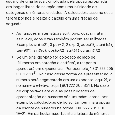
usuário de uma busca complicada pela opção apropriada
em longas listas de seleção com uma infinidade de
categorias e inúmeras unidades. A calculadora assume essa
tarefa por nós e realiza o cálculo em uma fração de
segundo.
As funções matemáticas sqrt, pow, cos, sin, atan,
asin, exp, acos e tan também podem ser utilizadas.
Exemplo: sin(π/2), 3 pow 2, 2 exp 3, acos(1), atan(1/4),
tan(90°), sin(90), cos(pi/2), sqrt(4) ou asin(1/2)
Se um sinal de visto for colocado ao lado de
'Números em notação científica', a resposta
aparecerá em exponencial. Por exemplo, 1,801 222 205
21
831 1
×
10
. No caso dessa forma de apresentação, o
número será segmentado em um expoente, aqui 21, e
no número efetivo, aqui 1,801 222 205 831 1. No caso
de dispositivos em que as possibilidades de
apresentação de números são limitadas, como, por
exemplo, calculadoras de bolso, também há a opção
da escrita de números na forma 1,801 222 205 831
1E+21. Em particular, isso facilita a leitura de números