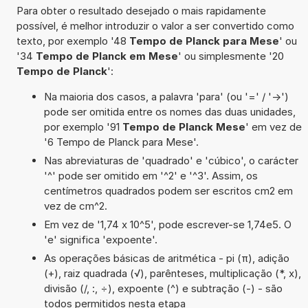
Para obter o resultado desejado o mais rapidamente
possível, é melhor introduzir o valor a ser convertido como
texto, por exemplo '48
Tempo de Planck para Mese
' ou
'34
Tempo de Planck em Mese
' ou simplesmente '20
Tempo de Planck
':
Na maioria dos casos, a palavra 'para' (ou '=' / '->')
pode ser omitida entre os nomes das duas unidades,
por exemplo '91
Tempo de Planck Mese
' em vez de
'6 Tempo de Planck para Mese'.
Nas abreviaturas de 'quadrado' e 'cúbico', o carácter
'^' pode ser omitido em '^2' e '^3'. Assim, os
centímetros quadrados podem ser escritos cm2 em
vez de cm^2.
Em vez de '1,74 x 10^5', pode escrever-se 1,74e5. O
'e' significa 'expoente'.
As operações básicas de aritmética - pi (π), adição
(+), raiz quadrada (√), parênteses, multiplicação (*, x),
divisão (/, :, ÷), expoente (^) e subtração (-) - são
todos permitidos nesta etapa