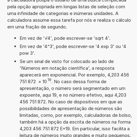
pela opção apropriada em longas listas de seleção com
uma infinidade de categorias e inúmeras unidades. A
calculadora assume essa tarefa por nós e realiza o cálculo
em uma fração de segundo.
Em vez de '√4', pode escrever-se 'sqrt 4'.
Em vez de '4^3', pode escrever-se '4 exp 3' ou '4
pow 3'.
Se um sinal de visto for colocado ao lado de
'Números em notação científica', a resposta
aparecerá em exponencial. Por exemplo, 4,203 456
19
751 872
×
10
. No caso dessa forma de
apresentação, o número será segmentado em um
expoente, aqui 19, e no número efetivo, aqui 4,203
456 751 872. No caso de dispositivos em que as
possibilidades de apresentação de números são
limitadas, como, por exemplo, calculadoras de bolso,
também há a opção da escrita de números na forma
4,203 456 751 872 E+19. Em particular, isso facilita a
leitura de números muito grandes e muito pequenos.