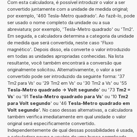
Com esta calculadora, é possível introduzir o valor a ser
convertido juntamente com a unidade de medida original;
por exemplo, '460 Tesla-Metro quadrado'. Ao fazê-lo, pode
ser usado o nome completo da unidade ou a sua
abreviatura; por exemplo, 'Tesla-Metro quadrado' ou 'Tm2'.
Em seguida, a calculadora determina a categoria da unidade
de medida que será convertida, neste caso 'Fluxo
magnético'. Depois disso, ela converte o valor introduzido
em todas as unidades apropriadas conhecidas. Na lista
resultante, você também encontrará a conversão que
originalmente solicitou. Alternativamente, o valor a ser
convertido pode ser introduzido da seguinte forma: '37
Tm2 para Vs' ou '29 Tm2 em Vs' ou '30 Tm2 a Vs' ou '55
Tesla-Metro quadrado -> Volt segundo
' ou '73
Tm2 =
Vs
' ou '91
Tesla-Metro quadrado para Vs
' ou '10
Tm2
para Volt segundo
' ou '46
Tesla-Metro quadrado em
Volt segundo
'. No caso dessas alternativas, a calculadora
também verifica imediatamente em qual unidade o valor
original será especificamente convertido.
Independentemente de qual dessas possibilidades é usada,
a calculadora poupa o usuário de uma busca complicada