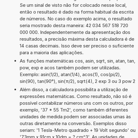
Se um sinal de visto não for colocado nesse local,
então o resultado é dado na forma habitual da escrita
de números. No caso do exemplo acima, o resultado
seria mostrado desta maneira: 42 034 567 518 720
000 000. Independentemente da apresentação dos
resultados, a precisão máxima desta calculadora é de
14 casas decimais. Isso deve ser preciso o suficiente
para a maioria das aplicações.
As funções matemáticas cos, asin, sqrt, sin, atan, tan,
pow, exp e acos também podem ser utilizadas.
Exemplo: asin(1/2), atan(1/4), acos(1), cos(pi/2),
sin(90), tan(90°), sin(π/2), sqrt(4), 2 exp 3 ou 3 pow 2
Além disso, a calculadora possibilita a utilização de
expressões matemáticas. Como resultado, não só é
possível contabilizar números uns com os outros, por
exemplo, '37 * 55 Tm2', como também diferentes
unidades de medida podem ser associadas umas às
outras diretamente na conversão. Exemplos disso
seriam: '1 Tesla-Metro quadrado + 19 Volt segundo' ou
'73mm x 91cm x 10dm = ? cm^3'. As unidades de