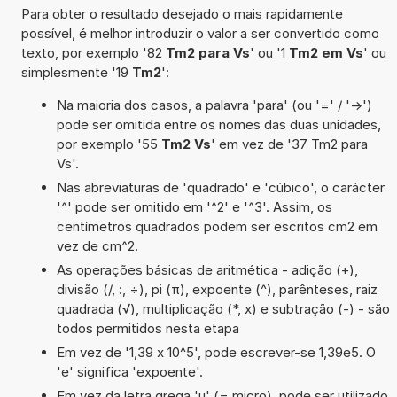
Para obter o resultado desejado o mais rapidamente
possível, é melhor introduzir o valor a ser convertido como
texto, por exemplo '82
Tm2 para Vs
' ou '1
Tm2 em Vs
' ou
simplesmente '19
Tm2
':
Na maioria dos casos, a palavra 'para' (ou '=' / '->')
pode ser omitida entre os nomes das duas unidades,
por exemplo '55
Tm2 Vs
' em vez de '37 Tm2 para
Vs'.
Nas abreviaturas de 'quadrado' e 'cúbico', o carácter
'^' pode ser omitido em '^2' e '^3'. Assim, os
centímetros quadrados podem ser escritos cm2 em
vez de cm^2.
As operações básicas de aritmética - adição (+),
divisão (/, :, ÷), pi (π), expoente (^), parênteses, raiz
quadrada (√), multiplicação (*, x) e subtração (-) - são
todos permitidos nesta etapa
Em vez de '1,39 x 10^5', pode escrever-se 1,39e5. O
'e' significa 'expoente'.
Em vez da letra grega 'µ' (= micro), pode ser utilizado