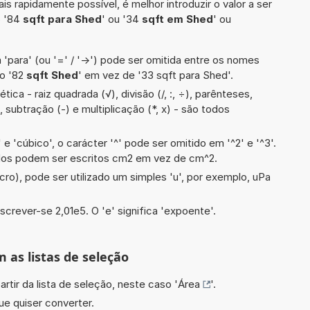
is rapidamente possível, é melhor introduzir o valor a ser
o '84
sqft para Shed
' ou '34
sqft em Shed
' ou
 'para' (ou '=' / '->') pode ser omitida entre os nomes
lo '82
sqft Shed
' em vez de '33 sqft para Shed'.
ica - raiz quadrada (√), divisão (/, :, ÷), parênteses,
, subtração (-) e multiplicação (*, x) - são todos
e 'cúbico', o carácter '^' pode ser omitido em '^2' e '^3'.
dos podem ser escritos cm2 em vez de cm^2.
cro), pode ser utilizado um simples 'u', por exemplo, uPa
screver-se 2,01e5. O 'e' significa 'expoente'.
m as listas de seleção
artir da lista de seleção, neste caso '
Área
'.
ue quiser converter.