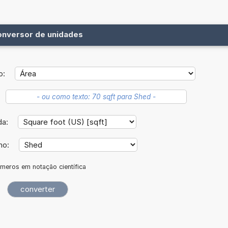
onversor de unidades
o:
da:
no:
meros em notação científica