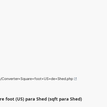
nfo/Converter+Square+foot+US+de+Shed.php
e foot (US) para Shed (sqft para Shed)