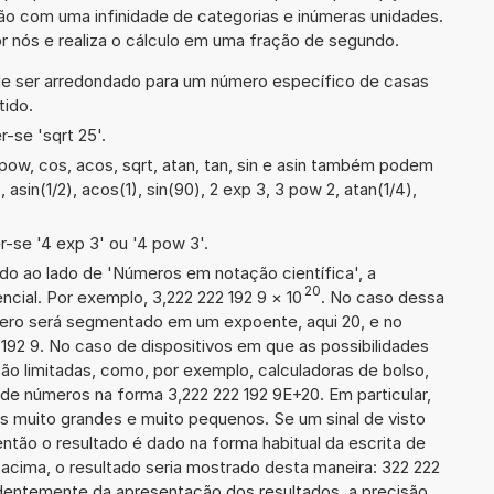
ção com uma infinidade de categorias e inúmeras unidades.
r nós e realiza o cálculo em uma fração de segundo.
de ser arredondado para um número específico de casas
tido.
-se 'sqrt 25'.
ow, cos, acos, sqrt, atan, tan, sin e asin também podem
, asin(1/2), acos(1), sin(90), 2 exp 3, 3 pow 2, atan(1/4),
-se '4 exp 3' ou '4 pow 3'.
ado ao lado de 'Números em notação científica', a
20
cial. Por exemplo, 3,222 222 192 9
×
10
. No caso dessa
ero será segmentado em um expoente, aqui 20, e no
 192 9. No caso de dispositivos em que as possibilidades
o limitadas, como, por exemplo, calculadoras de bolso,
de números na forma 3,222 222 192 9E+20. Em particular,
ros muito grandes e muito pequenos. Se um sinal de visto
então o resultado é dado na forma habitual da escrita de
cima, o resultado seria mostrado desta maneira: 322 222
dentemente da apresentação dos resultados, a precisão