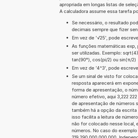
apropriada em longas listas de sele
A calculadora assume essa tarefa po
Se necessário, o resultado po
decimais sempre que fizer sen
Em vez de '√25', pode escrever
As funções matemáticas exp, p
ser utilizadas. Exemplo: sqrt(4)
tan(90°), cos(pi/2) ou sin(π/2)
Em vez de '4^3', pode escrever
Se um sinal de visto for coloc
resposta aparecerá em exponen
forma de apresentação, o núm
número efetivo, aqui 3,222 222
de apresentação de números sã
também há a opção da escrita 
isso facilita a leitura de núme
não for colocado nesse local, 
números. No caso do exemplo a
219 290 000 000 000. Indepen