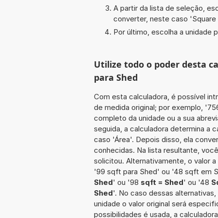
A partir da lista de seleção, e
converter, neste caso '
Square 
Por último, escolha a unidade p
Utilize todo o poder desta c
para Shed
Com esta calculadora, é possível int
de medida original; por exemplo, '7
completo da unidade ou a sua abrevi
seguida, a calculadora determina a 
caso 'Área'. Depois disso, ela conve
conhecidas. Na lista resultante, vo
solicitou. Alternativamente, o valor 
'99 sqft para Shed' ou '48 sqft em 
Shed
' ou '98
sqft = Shed
' ou '48
S
Shed
'. No caso dessas alternativas
unidade o valor original será espec
possibilidades é usada, a calculado