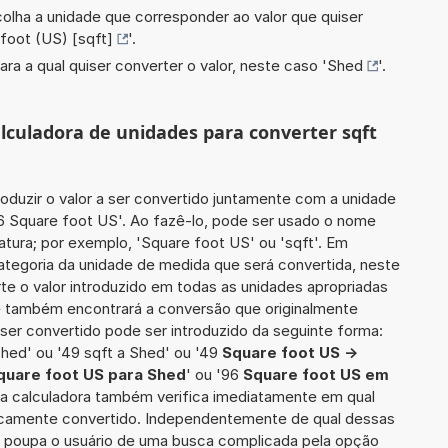
scolha a unidade que corresponder ao valor que quiser
foot (US) [sqft]
'.
ara a qual quiser converter o valor, neste caso '
Shed
'.
alculadora de unidades para converter sqft
roduzir o valor a ser convertido juntamente com a unidade
56 Square foot US'. Ao fazê-lo, pode ser usado o nome
atura; por exemplo, 'Square foot US' ou 'sqft'. Em
categoria da unidade de medida que será convertida, neste
rte o valor introduzido em todas as unidades apropriadas
cê também encontrará a conversão que originalmente
a ser convertido pode ser introduzido da seguinte forma:
Shed' ou '49 sqft a Shed' ou '49
Square foot US ->
quare foot US para Shed
' ou '96
Square foot US em
, a calculadora também verifica imediatamente em qual
ificamente convertido. Independentemente de qual dessas
ra poupa o usuário de uma busca complicada pela opção