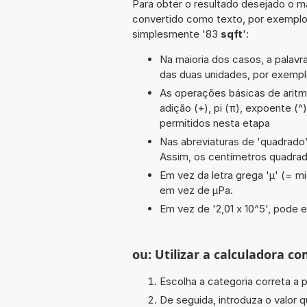
Para obter o resultado desejado o ma
convertido como texto, por exempl
simplesmente '83
sqft
':
Na maioria dos casos, a palavra
das duas unidades, por exemp
As operações básicas de aritmét
adição (+), pi (π), expoente (^)
permitidos nesta etapa
Nas abreviaturas de 'quadrado' 
Assim, os centímetros quadra
Em vez da letra grega 'µ' (= mi
em vez de µPa.
Em vez de '2,01 x 10^5', pode e
ou: Utilizar a calculadora co
Escolha a categoria correta a p
De seguida, introduza o valor q