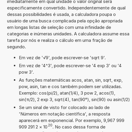
imediatamente em qual unidade o valor original será
especificamente convertido. Independentemente de qual
dessas possibilidades é usada, a calculadora poupa o
usuário de uma busca complicada pela opção apropriada
em longas listas de seleção com uma infinidade de
categorias e inúmeras unidades. A calculadora assume essa
tarefa por nós e realiza o cálculo em uma fração de
segundo.
Em vez de '√9', pode escrever-se 'sqrt 9'.
Em vez de '4^3', pode escrever-se '4 exp 3' ou '4
pow 3'.
As funções matemáticas acos, atan, sin, sqrt, exp,
pow, asin, tan e cos também podem ser utilizadas.
Exemplo: cos(pi/2), atan(1/4), 3 pow 2, acos(1),
sin(π/2), 2 exp 3, sqrt(4), tan(90°), sin(90) ou asin(1/2)
Se um sinal de visto for colocado ao lado de
'Números em notação científica', a resposta
aparecerá em exponencial. Por exemplo, 9,967 999
20
909 291 2
×
10
. No caso dessa forma de