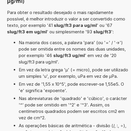
µg/ml)
Para obter o resultado desejado o mais rapidamente
possível, é melhor introduzir o valor a ser convertido como
texto, por exemplo '41
slug/ft3 para ug/ml
' ou '67
slug/ft3 em ug/ml
' ou simplesmente '93
slug/ft3
':
Na maioria dos casos, a palavra 'para' (ou '=' / '->')
pode ser omitida entre os nomes das duas unidades,
por exemplo '46
slug/ft3 ug/ml
' em vez de '20
slug/ft3 para ug/ml'.
Em vez da letra grega 'µ' (= micro), pode ser utilizado
um simples 'u', por exemplo, uPa em vez de µPa.
Em vez de '1,55 x 10^5', pode escrever-se 1,55e5. O
'e' significa 'expoente'.
Nas abreviaturas de 'quadrado' e 'cúbico', o carácter
'^' pode ser omitido em '^2' e '^3'. Assim, os
centímetros quadrados podem ser escritos cm2 em
vez de cm^2.
As operações básicas de aritmética - divisão (/, :, ÷),