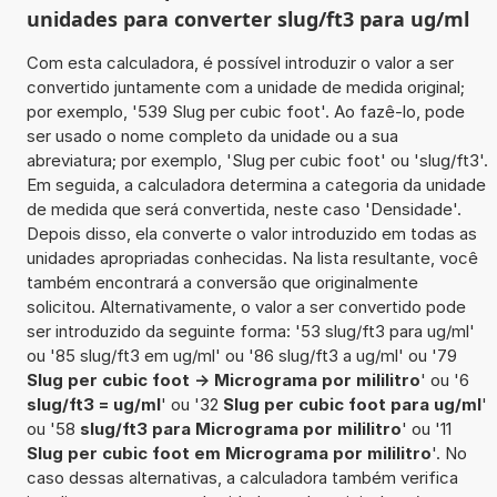
unidades para converter slug/ft3 para ug/ml
Com esta calculadora, é possível introduzir o valor a ser
convertido juntamente com a unidade de medida original;
por exemplo, '539 Slug per cubic foot'. Ao fazê-lo, pode
ser usado o nome completo da unidade ou a sua
abreviatura; por exemplo, 'Slug per cubic foot' ou 'slug/ft3'.
Em seguida, a calculadora determina a categoria da unidade
de medida que será convertida, neste caso 'Densidade'.
Depois disso, ela converte o valor introduzido em todas as
unidades apropriadas conhecidas. Na lista resultante, você
também encontrará a conversão que originalmente
solicitou. Alternativamente, o valor a ser convertido pode
ser introduzido da seguinte forma: '53 slug/ft3 para ug/ml'
ou '85 slug/ft3 em ug/ml' ou '86 slug/ft3 a ug/ml' ou '79
Slug per cubic foot -> Micrograma por mililitro
' ou '6
slug/ft3 = ug/ml
' ou '32
Slug per cubic foot para ug/ml
'
ou '58
slug/ft3 para Micrograma por mililitro
' ou '11
Slug per cubic foot em Micrograma por mililitro
'. No
caso dessas alternativas, a calculadora também verifica