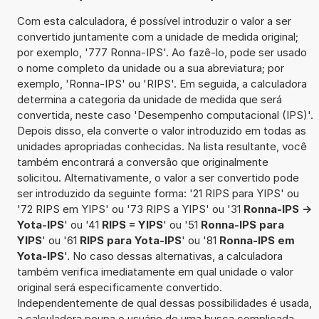
Com esta calculadora, é possível introduzir o valor a ser
convertido juntamente com a unidade de medida original;
por exemplo, '777 Ronna-IPS'. Ao fazê-lo, pode ser usado
o nome completo da unidade ou a sua abreviatura; por
exemplo, 'Ronna-IPS' ou 'RIPS'. Em seguida, a calculadora
determina a categoria da unidade de medida que será
convertida, neste caso 'Desempenho computacional (IPS)'.
Depois disso, ela converte o valor introduzido em todas as
unidades apropriadas conhecidas. Na lista resultante, você
também encontrará a conversão que originalmente
solicitou. Alternativamente, o valor a ser convertido pode
ser introduzido da seguinte forma: '21 RIPS para YIPS' ou
'72 RIPS em YIPS' ou '73 RIPS a YIPS' ou '31
Ronna-IPS ->
Yota-IPS
' ou '41
RIPS = YIPS
' ou '51
Ronna-IPS para
YIPS
' ou '61
RIPS para Yota-IPS
' ou '81
Ronna-IPS em
Yota-IPS
'. No caso dessas alternativas, a calculadora
também verifica imediatamente em qual unidade o valor
original será especificamente convertido.
Independentemente de qual dessas possibilidades é usada,
a calculadora poupa o usuário de uma busca complicada