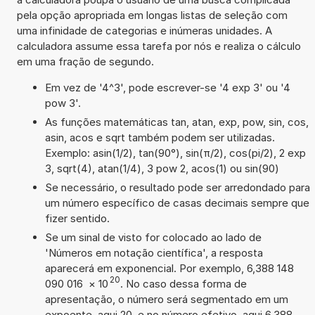
pela opção apropriada em longas listas de seleção com
uma infinidade de categorias e inúmeras unidades. A
calculadora assume essa tarefa por nós e realiza o cálculo
em uma fração de segundo.
Em vez de '4^3', pode escrever-se '4 exp 3' ou '4
pow 3'.
As funções matemáticas tan, atan, exp, pow, sin, cos,
asin, acos e sqrt também podem ser utilizadas.
Exemplo: asin(1/2), tan(90°), sin(π/2), cos(pi/2), 2 exp
3, sqrt(4), atan(1/4), 3 pow 2, acos(1) ou sin(90)
Se necessário, o resultado pode ser arredondado para
um número específico de casas decimais sempre que
fizer sentido.
Se um sinal de visto for colocado ao lado de
'Números em notação científica', a resposta
aparecerá em exponencial. Por exemplo, 6,388 148
20
090 016
×
10
. No caso dessa forma de
apresentação, o número será segmentado em um
expoente, aqui 20, e no número efetivo, aqui 6,388