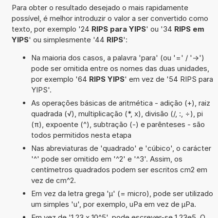
Para obter o resultado desejado o mais rapidamente
possível, é melhor introduzir o valor a ser convertido como
texto, por exemplo '24
RIPS para YIPS
' ou '34
RIPS em
YIPS
' ou simplesmente '44
RIPS
':
Na maioria dos casos, a palavra 'para' (ou '=' / '->')
pode ser omitida entre os nomes das duas unidades,
por exemplo '64
RIPS YIPS
' em vez de '54 RIPS para
YIPS'.
As operações básicas de aritmética - adição (+), raiz
quadrada (√), multiplicação (*, x), divisão (/, :, ÷), pi
(π), expoente (^), subtração (-) e parênteses - são
todos permitidos nesta etapa
Nas abreviaturas de 'quadrado' e 'cúbico', o carácter
'^' pode ser omitido em '^2' e '^3'. Assim, os
centímetros quadrados podem ser escritos cm2 em
vez de cm^2.
Em vez da letra grega 'µ' (= micro), pode ser utilizado
um simples 'u', por exemplo, uPa em vez de µPa.
Em vez de '1,23 x 10^5', pode escrever-se 1,23e5. O