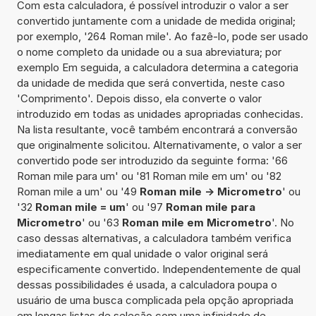
Com esta calculadora, é possível introduzir o valor a ser
convertido juntamente com a unidade de medida original;
por exemplo, '264 Roman mile'. Ao fazê-lo, pode ser usado
o nome completo da unidade ou a sua abreviatura; por
exemplo Em seguida, a calculadora determina a categoria
da unidade de medida que será convertida, neste caso
'Comprimento'. Depois disso, ela converte o valor
introduzido em todas as unidades apropriadas conhecidas.
Na lista resultante, você também encontrará a conversão
que originalmente solicitou. Alternativamente, o valor a ser
convertido pode ser introduzido da seguinte forma: '66
Roman mile para um' ou '81 Roman mile em um' ou '82
Roman mile a um' ou '49
Roman mile -> Micrometro
' ou
'32
Roman mile = um
' ou '97
Roman mile para
Micrometro
' ou '63
Roman mile em Micrometro
'. No
caso dessas alternativas, a calculadora também verifica
imediatamente em qual unidade o valor original será
especificamente convertido. Independentemente de qual
dessas possibilidades é usada, a calculadora poupa o
usuário de uma busca complicada pela opção apropriada
em longas listas de seleção com uma infinidade de