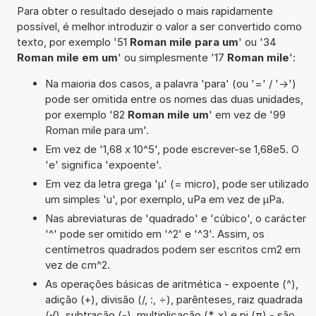
Para obter o resultado desejado o mais rapidamente
possível, é melhor introduzir o valor a ser convertido como
texto, por exemplo '51
Roman mile para um
' ou '34
Roman mile em um
' ou simplesmente '17
Roman mile
':
Na maioria dos casos, a palavra 'para' (ou '=' / '->')
pode ser omitida entre os nomes das duas unidades,
por exemplo '82
Roman mile um
' em vez de '99
Roman mile para um'.
Em vez de '1,68 x 10^5', pode escrever-se 1,68e5. O
'e' significa 'expoente'.
Em vez da letra grega 'µ' (= micro), pode ser utilizado
um simples 'u', por exemplo, uPa em vez de µPa.
Nas abreviaturas de 'quadrado' e 'cúbico', o carácter
'^' pode ser omitido em '^2' e '^3'. Assim, os
centímetros quadrados podem ser escritos cm2 em
vez de cm^2.
As operações básicas de aritmética - expoente (^),
adição (+), divisão (/, :, ÷), parênteses, raiz quadrada
(√), subtração (-), multiplicação (*, x) e pi (π) - são