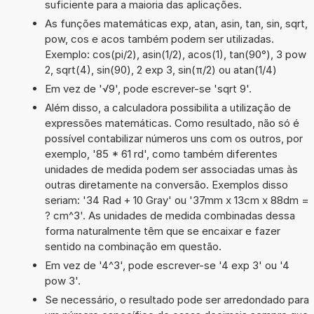
suficiente para a maioria das aplicações.
As funções matemáticas exp, atan, asin, tan, sin, sqrt,
pow, cos e acos também podem ser utilizadas.
Exemplo: cos(pi/2), asin(1/2), acos(1), tan(90°), 3 pow
2, sqrt(4), sin(90), 2 exp 3, sin(π/2) ou atan(1/4)
Em vez de '√9', pode escrever-se 'sqrt 9'.
Além disso, a calculadora possibilita a utilização de
expressões matemáticas. Como resultado, não só é
possível contabilizar números uns com os outros, por
exemplo, '85 * 61 rd', como também diferentes
unidades de medida podem ser associadas umas às
outras diretamente na conversão. Exemplos disso
seriam: '34 Rad + 10 Gray' ou '37mm x 13cm x 88dm =
? cm^3'. As unidades de medida combinadas dessa
forma naturalmente têm que se encaixar e fazer
sentido na combinação em questão.
Em vez de '4^3', pode escrever-se '4 exp 3' ou '4
pow 3'.
Se necessário, o resultado pode ser arredondado para