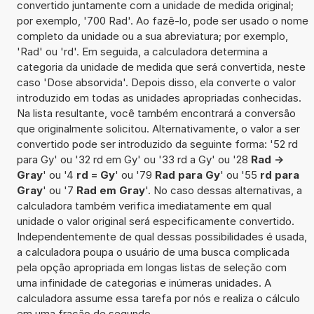
convertido juntamente com a unidade de medida original;
por exemplo, '700 Rad'. Ao fazê-lo, pode ser usado o nome
completo da unidade ou a sua abreviatura; por exemplo,
'Rad' ou 'rd'. Em seguida, a calculadora determina a
categoria da unidade de medida que será convertida, neste
caso 'Dose absorvida'. Depois disso, ela converte o valor
introduzido em todas as unidades apropriadas conhecidas.
Na lista resultante, você também encontrará a conversão
que originalmente solicitou. Alternativamente, o valor a ser
convertido pode ser introduzido da seguinte forma: '52 rd
para Gy' ou '32 rd em Gy' ou '33 rd a Gy' ou '28
Rad ->
Gray
' ou '4
rd = Gy
' ou '79
Rad para Gy
' ou '55
rd para
Gray
' ou '7
Rad em Gray
'. No caso dessas alternativas, a
calculadora também verifica imediatamente em qual
unidade o valor original será especificamente convertido.
Independentemente de qual dessas possibilidades é usada,
a calculadora poupa o usuário de uma busca complicada
pela opção apropriada em longas listas de seleção com
uma infinidade de categorias e inúmeras unidades. A
calculadora assume essa tarefa por nós e realiza o cálculo
em uma fração de segundo.