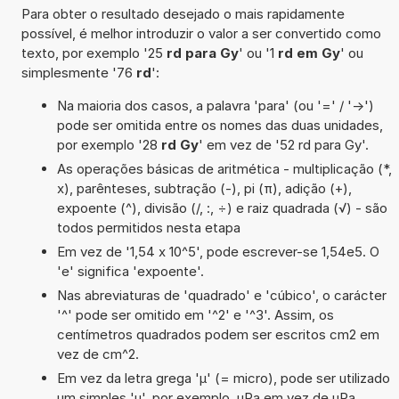
Para obter o resultado desejado o mais rapidamente
possível, é melhor introduzir o valor a ser convertido como
texto, por exemplo '25
rd para Gy
' ou '1
rd em Gy
' ou
simplesmente '76
rd
':
Na maioria dos casos, a palavra 'para' (ou '=' / '->')
pode ser omitida entre os nomes das duas unidades,
por exemplo '28
rd Gy
' em vez de '52 rd para Gy'.
As operações básicas de aritmética - multiplicação (*,
x), parênteses, subtração (-), pi (π), adição (+),
expoente (^), divisão (/, :, ÷) e raiz quadrada (√) - são
todos permitidos nesta etapa
Em vez de '1,54 x 10^5', pode escrever-se 1,54e5. O
'e' significa 'expoente'.
Nas abreviaturas de 'quadrado' e 'cúbico', o carácter
'^' pode ser omitido em '^2' e '^3'. Assim, os
centímetros quadrados podem ser escritos cm2 em
vez de cm^2.
Em vez da letra grega 'µ' (= micro), pode ser utilizado
um simples 'u', por exemplo, uPa em vez de µPa.