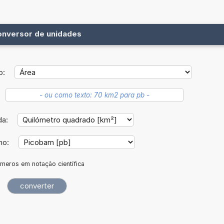
onversor de unidades
o:
da:
no:
meros em notação científica