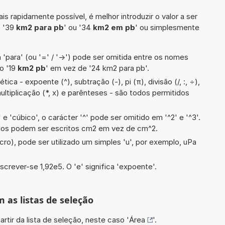
is rapidamente possível, é melhor introduzir o valor a ser
o '39
km2 para pb
' ou '34
km2 em pb
' ou simplesmente
 'para' (ou '=' / '->') pode ser omitida entre os nomes
o '19
km2 pb
' em vez de '24 km2 para pb'.
ca - expoente (^), subtração (-), pi (π), divisão (/, :, ÷),
multiplicação (*, x) e parênteses - são todos permitidos
e 'cúbico', o carácter '^' pode ser omitido em '^2' e '^3'.
dos podem ser escritos cm2 em vez de cm^2.
cro), pode ser utilizado um simples 'u', por exemplo, uPa
screver-se 1,92e5. O 'e' significa 'expoente'.
m as listas de seleção
artir da lista de seleção, neste caso '
Área
'.