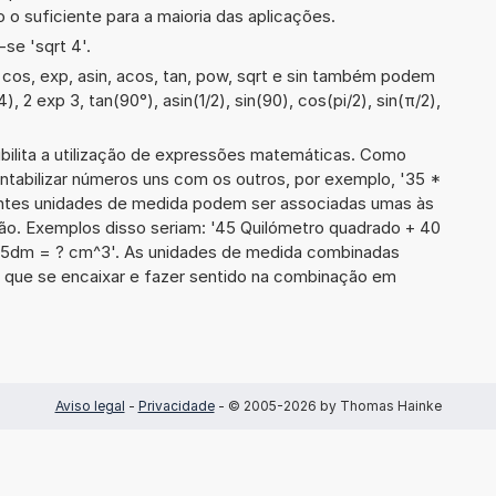
 o suficiente para a maioria das aplicações.
se 'sqrt 4'.
cos, exp, asin, acos, tan, pow, sqrt e sin também podem
), 2 exp 3, tan(90°), asin(1/2), sin(90), cos(pi/2), sin(π/2),
ibilita a utilização de expressões matemáticas. Como
ontabilizar números uns com os outros, por exemplo, '35 *
ntes unidades de medida podem ser associadas umas às
ão. Exemplos disso seriam: '45 Quilómetro quadrado + 40
15dm = ? cm^3'. As unidades de medida combinadas
 que se encaixar e fazer sentido na combinação em
Aviso legal
-
Privacidade
- © 2005-2026 by Thomas Hainke