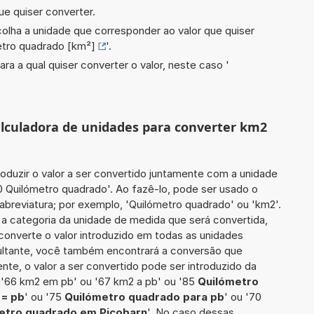
ue quiser converter.
scolha a unidade que corresponder ao valor que quiser
tro quadrado [km²]
'.
ara a qual quiser converter o valor, neste caso '
calculadora de unidades para converter km2
roduzir o valor a ser convertido juntamente com a unidade
0 Quilómetro quadrado'. Ao fazê-lo, pode ser usado o
breviatura; por exemplo, 'Quilómetro quadrado' ou 'km2'.
 a categoria da unidade de medida que será convertida,
 converte o valor introduzido em todas as unidades
sultante, você também encontrará a conversão que
ente, o valor a ser convertido pode ser introduzido da
 '66 km2 em pb' ou '67 km2 a pb' ou '85
Quilómetro
 = pb
' ou '75
Quilómetro quadrado para pb
' ou '70
etro quadrado em Picobarn
'. No caso dessas