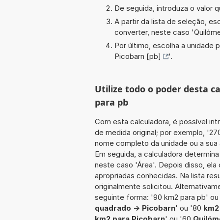
De seguida, introduza o valor q
A partir da lista de seleção, e
converter, neste caso '
Quilóme
Por último, escolha a unidade p
Picobarn [pb]
'.
Utilize todo o poder desta 
para pb
Com esta calculadora, é possível int
de medida original; por exemplo, '27
nome completo da unidade ou a sua a
Em seguida, a calculadora determina
neste caso 'Área'. Depois disso, ela
apropriadas conhecidas. Na lista re
originalmente solicitou. Alternativam
seguinte forma: '90 km2 para pb' ou
quadrado -> Picobarn
' ou '80
km2
km2 para Picobarn
' ou '60
Quilóm