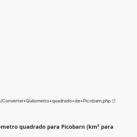
fo/Converter+Quilometro+quadrado+de+Picobarn.php
lómetro quadrado para Picobarn (km² para