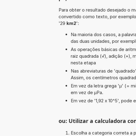
Para obter o resultado desejado o ma
convertido como texto, por exempl
'29
km2
':
Na maioria dos casos, a palavra
das duas unidades, por exempl
As operações básicas de aritméti
raiz quadrada (√), adição (+), 
nesta etapa
Nas abreviaturas de 'quadrado' 
Assim, os centímetros quadra
Em vez da letra grega 'µ' (= mi
em vez de µPa.
Em vez de '1,92 x 10^5', pode e
ou: Utilizar a calculadora co
Escolha a categoria correta a p