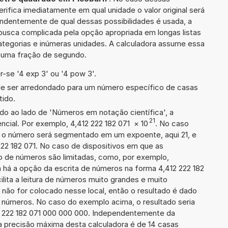
erifica imediatamente em qual unidade o valor original será
ndentemente de qual dessas possibilidades é usada, a
busca complicada pela opção apropriada em longas listas
ategorias e inúmeras unidades. A calculadora assume essa
m uma fração de segundo.
-se '4 exp 3' ou '4 pow 3'.
de ser arredondado para um número específico de casas
tido.
ado ao lado de 'Números em notação científica', a
21
cial. Por exemplo, 4,412 222 182 071
×
10
. No caso
 o número será segmentado em um expoente, aqui 21, e
222 182 071. No caso de dispositivos em que as
o de números são limitadas, como, por exemplo,
 há a opção da escrita de números na forma 4,412 222 182
cilita a leitura de números muito grandes e muito
 não for colocado nesse local, então o resultado é dado
e números. No caso do exemplo acima, o resultado seria
2 222 182 071 000 000 000. Independentemente da
a precisão máxima desta calculadora é de 14 casas