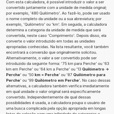
Com esta calculadora, é possível introduzir o valor a ser
convertido juntamente com a unidade de medida original;
por exemplo, '480 Quilómetro'. Ao fazê-lo, pode ser usado
o nome completo da unidade ou a sua abreviatura; por
exemplo, 'Quilómetro' ou 'km'. Em seguida, a calculadora
determina a categoria da unidade de medida que será
convertida, neste caso 'Comprimento'. Depois disso, ela
converte o valor introduzido em todas as unidades
apropriadas conhecidas. Na lista resultante, você também
encontrará a conversão que originalmente solicitou.
Alternativamente, o valor a ser convertido pode ser
introduzido da seguinte forma: '75 km para Perche' ou '63
km em Perche' ou '64 km a Perche' ou '13
Quilómetro ->
Perche
' ou '50
km = Perche
' ou '87
Quilómetro para
Perche
' ou '99
Quilómetro em Perche
'. No caso dessas
alternativas, a calculadora também verifica imediatamente
em qual unidade o valor original será especificamente
convertido. Independentemente de qual dessas
possibilidades é usada, a calculadora poupa o usuário de
uma busca complicada pela opção apropriada em longas
listas de seleção com uma infinidade de categorias e