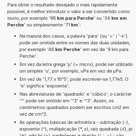
Para obter o resultado desejado o mais rapidamente
possível, é melhor introduzir o valor a ser convertido como
texto, por exemplo '96
km para Perche
' ou '34
km em
Perche
' ou simplesmente '71
km
':
Na maioria dos casos, a palavra 'para' (ou '=' / '->')
pode ser omitida entre os nomes das duas unidades,
por exemplo '46
km Perche
' em vez de '9 km para
Perche'.
Em vez da letra grega 'µ' (= micro), pode ser utilizado
um simples 'u', por exemplo, uPa em vez de µPa.
Em vez de '1,77 x 10^5', pode escrever-se 1,77e5. O
'e' significa 'expoente'.
Nas abreviaturas de 'quadrado' e 'cúbico', o carácter
'^' pode ser omitido em '^2' e '^3'. Assim, os
centímetros quadrados podem ser escritos cm2 em
vez de cm^2.
As operações básicas de aritmética - subtração (-),
expoente (^), multiplicação (*, x), raiz quadrada (√), pi
(π), adição (+), parênteses e divisão (/, :, ÷) - são