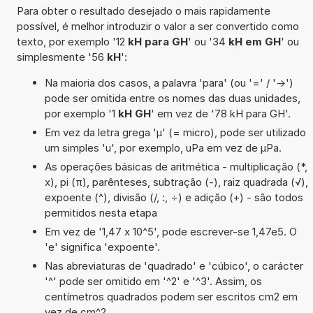
Para obter o resultado desejado o mais rapidamente
possível, é melhor introduzir o valor a ser convertido como
texto, por exemplo '12
kH para GH
' ou '34
kH em GH
' ou
simplesmente '56
kH
':
Na maioria dos casos, a palavra 'para' (ou '=' / '->')
pode ser omitida entre os nomes das duas unidades,
por exemplo '1
kH GH
' em vez de '78 kH para GH'.
Em vez da letra grega 'µ' (= micro), pode ser utilizado
um simples 'u', por exemplo, uPa em vez de µPa.
As operações básicas de aritmética - multiplicação (*,
x), pi (π), parênteses, subtração (-), raiz quadrada (√),
expoente (^), divisão (/, :, ÷) e adição (+) - são todos
permitidos nesta etapa
Em vez de '1,47 x 10^5', pode escrever-se 1,47e5. O
'e' significa 'expoente'.
Nas abreviaturas de 'quadrado' e 'cúbico', o carácter
'^' pode ser omitido em '^2' e '^3'. Assim, os
centímetros quadrados podem ser escritos cm2 em
vez de cm^2.