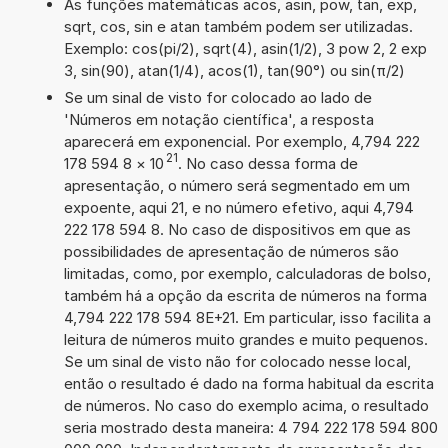
As funções matemáticas acos, asin, pow, tan, exp,
sqrt, cos, sin e atan também podem ser utilizadas.
Exemplo: cos(pi/2), sqrt(4), asin(1/2), 3 pow 2, 2 exp
3, sin(90), atan(1/4), acos(1), tan(90°) ou sin(π/2)
Se um sinal de visto for colocado ao lado de
'Números em notação científica', a resposta
aparecerá em exponencial. Por exemplo, 4,794 222
21
178 594 8
×
10
. No caso dessa forma de
apresentação, o número será segmentado em um
expoente, aqui 21, e no número efetivo, aqui 4,794
222 178 594 8. No caso de dispositivos em que as
possibilidades de apresentação de números são
limitadas, como, por exemplo, calculadoras de bolso,
também há a opção da escrita de números na forma
4,794 222 178 594 8E+21. Em particular, isso facilita a
leitura de números muito grandes e muito pequenos.
Se um sinal de visto não for colocado nesse local,
então o resultado é dado na forma habitual da escrita
de números. No caso do exemplo acima, o resultado
seria mostrado desta maneira: 4 794 222 178 594 800