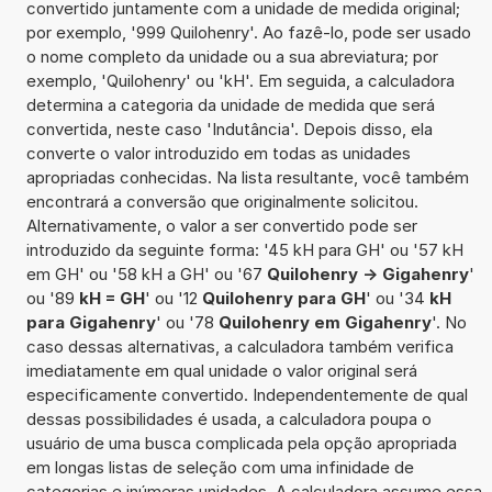
convertido juntamente com a unidade de medida original;
por exemplo, '999 Quilohenry'. Ao fazê-lo, pode ser usado
o nome completo da unidade ou a sua abreviatura; por
exemplo, 'Quilohenry' ou 'kH'. Em seguida, a calculadora
determina a categoria da unidade de medida que será
convertida, neste caso 'Indutância'. Depois disso, ela
converte o valor introduzido em todas as unidades
apropriadas conhecidas. Na lista resultante, você também
encontrará a conversão que originalmente solicitou.
Alternativamente, o valor a ser convertido pode ser
introduzido da seguinte forma: '45 kH para GH' ou '57 kH
em GH' ou '58 kH a GH' ou '67
Quilohenry -> Gigahenry
'
ou '89
kH = GH
' ou '12
Quilohenry para GH
' ou '34
kH
para Gigahenry
' ou '78
Quilohenry em Gigahenry
'. No
caso dessas alternativas, a calculadora também verifica
imediatamente em qual unidade o valor original será
especificamente convertido. Independentemente de qual
dessas possibilidades é usada, a calculadora poupa o
usuário de uma busca complicada pela opção apropriada
em longas listas de seleção com uma infinidade de
categorias e inúmeras unidades. A calculadora assume essa