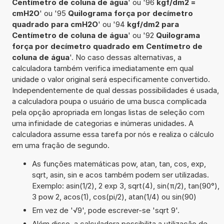
Centímetro de coluna de água
' ou '96
kgf/dm2 =
cmH2O
' ou '95
Quilograma força por decímetro
quadrado para cmH2O
' ou '94
kgf/dm2 para
Centímetro de coluna de água
' ou '92
Quilograma
força por decímetro quadrado em Centímetro de
coluna de água
'. No caso dessas alternativas, a
calculadora também verifica imediatamente em qual
unidade o valor original será especificamente convertido.
Independentemente de qual dessas possibilidades é usada,
a calculadora poupa o usuário de uma busca complicada
pela opção apropriada em longas listas de seleção com
uma infinidade de categorias e inúmeras unidades. A
calculadora assume essa tarefa por nós e realiza o cálculo
em uma fração de segundo.
As funções matemáticas pow, atan, tan, cos, exp,
sqrt, asin, sin e acos também podem ser utilizadas.
Exemplo: asin(1/2), 2 exp 3, sqrt(4), sin(π/2), tan(90°),
3 pow 2, acos(1), cos(pi/2), atan(1/4) ou sin(90)
Em vez de '√9', pode escrever-se 'sqrt 9'.
Além disso, a calculadora possibilita a utilização de