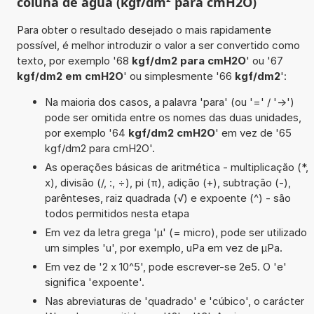
coluna de água (kgf/dm² para cmH2O)
Para obter o resultado desejado o mais rapidamente
possível, é melhor introduzir o valor a ser convertido como
texto, por exemplo '68
kgf/dm2 para cmH2O
' ou '67
kgf/dm2 em cmH2O
' ou simplesmente '66
kgf/dm2
':
Na maioria dos casos, a palavra 'para' (ou '=' / '->')
pode ser omitida entre os nomes das duas unidades,
por exemplo '64
kgf/dm2 cmH2O
' em vez de '65
kgf/dm2 para cmH2O'.
As operações básicas de aritmética - multiplicação (*,
x), divisão (/, :, ÷), pi (π), adição (+), subtração (-),
parênteses, raiz quadrada (√) e expoente (^) - são
todos permitidos nesta etapa
Em vez da letra grega 'µ' (= micro), pode ser utilizado
um simples 'u', por exemplo, uPa em vez de µPa.
Em vez de '2 x 10^5', pode escrever-se 2e5. O 'e'
significa 'expoente'.
Nas abreviaturas de 'quadrado' e 'cúbico', o carácter