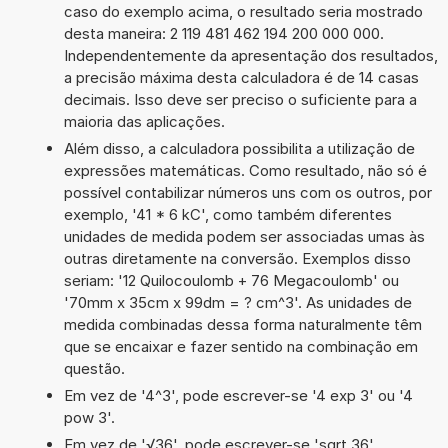
caso do exemplo acima, o resultado seria mostrado
desta maneira: 2 119 481 462 194 200 000 000.
Independentemente da apresentação dos resultados,
a precisão máxima desta calculadora é de 14 casas
decimais. Isso deve ser preciso o suficiente para a
maioria das aplicações.
Além disso, a calculadora possibilita a utilização de
expressões matemáticas. Como resultado, não só é
possível contabilizar números uns com os outros, por
exemplo, '41 * 6 kC', como também diferentes
unidades de medida podem ser associadas umas às
outras diretamente na conversão. Exemplos disso
seriam: '12 Quilocoulomb + 76 Megacoulomb' ou
'70mm x 35cm x 99dm = ? cm^3'. As unidades de
medida combinadas dessa forma naturalmente têm
que se encaixar e fazer sentido na combinação em
questão.
Em vez de '4^3', pode escrever-se '4 exp 3' ou '4
pow 3'.
Em vez de '√36', pode escrever-se 'sqrt 36'.