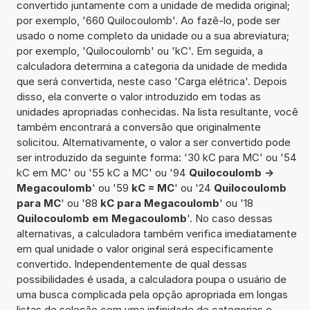
convertido juntamente com a unidade de medida original;
por exemplo, '660 Quilocoulomb'. Ao fazê-lo, pode ser
usado o nome completo da unidade ou a sua abreviatura;
por exemplo, 'Quilocoulomb' ou 'kC'. Em seguida, a
calculadora determina a categoria da unidade de medida
que será convertida, neste caso 'Carga elétrica'. Depois
disso, ela converte o valor introduzido em todas as
unidades apropriadas conhecidas. Na lista resultante, você
também encontrará a conversão que originalmente
solicitou. Alternativamente, o valor a ser convertido pode
ser introduzido da seguinte forma: '30 kC para MC' ou '54
kC em MC' ou '55 kC a MC' ou '94
Quilocoulomb ->
Megacoulomb
' ou '59
kC = MC
' ou '24
Quilocoulomb
para MC
' ou '88
kC para Megacoulomb
' ou '18
Quilocoulomb em Megacoulomb
'. No caso dessas
alternativas, a calculadora também verifica imediatamente
em qual unidade o valor original será especificamente
convertido. Independentemente de qual dessas
possibilidades é usada, a calculadora poupa o usuário de
uma busca complicada pela opção apropriada em longas
listas de seleção com uma infinidade de categorias e