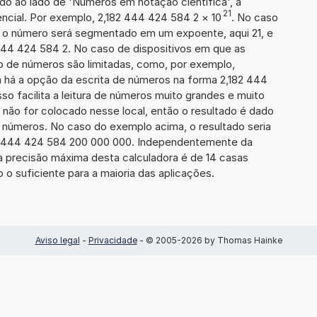
ado ao lado de 'Números em notação científica', a
21
cial. Por exemplo, 2,182 444 424 584 2
×
10
. No caso
 o número será segmentado em um expoente, aqui 21, e
 444 424 584 2. No caso de dispositivos em que as
o de números são limitadas, como, por exemplo,
 há a opção da escrita de números na forma 2,182 444
sso facilita a leitura de números muito grandes e muito
 não for colocado nesse local, então o resultado é dado
e números. No caso do exemplo acima, o resultado seria
2 444 424 584 200 000 000. Independentemente da
a precisão máxima desta calculadora é de 14 casas
 o suficiente para a maioria das aplicações.
Aviso legal
-
Privacidade
- © 2005-2026 by Thomas Hainke