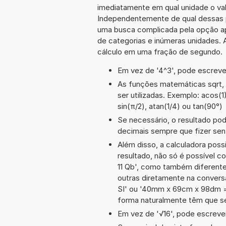
imediatamente em qual unidade o val
Independentemente de qual dessas po
uma busca complicada pela opção ap
de categorias e inúmeras unidades. A
cálculo em uma fração de segundo.
Em vez de '4^3', pode escrever
As funções matemáticas sqrt, 
ser utilizadas. Exemplo: acos(1)
sin(π/2), atan(1/4) ou tan(90°)
Se necessário, o resultado po
decimais sempre que fizer sen
Além disso, a calculadora poss
resultado, não só é possível c
11 Qb', como também diferent
outras diretamente na convers
SI' ou '40mm x 69cm x 98dm =
forma naturalmente têm que se
Em vez de '√16', pode escrever-