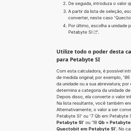
De seguida, introduza o valor q
A partir da lista de seleção, e
converter, neste caso '
Quectob
Por último, escolha a unidade p
Petabyte SI
'.
Utilize todo o poder desta 
para Petabyte SI
Com esta calculadora, é possível int
de medida original; por exemplo, '8
da unidade ou a sua abreviatura; por
determina a categoria da unidade de 
Depois disso, ela converte o valor 
Na lista resultante, você também enc
Alternativamente, o valor a ser conv
Petabyte SI' ou '7 Qb em Petabyte S
Petabyte SI
' ou '18
Qb = Petabyte
Quectobit em Petabyte SI
'. No c