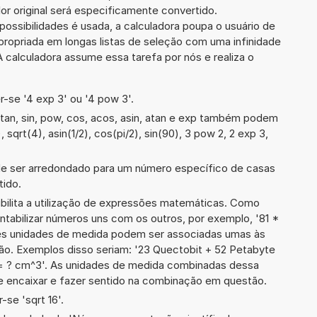
or original será especificamente convertido.
ssibilidades é usada, a calculadora poupa o usuário de
ropriada em longas listas de seleção com uma infinidade
 calculadora assume essa tarefa por nós e realiza o
-se '4 exp 3' ou '4 pow 3'.
tan, sin, pow, cos, acos, asin, atan e exp também podem
, sqrt(4), asin(1/2), cos(pi/2), sin(90), 3 pow 2, 2 exp 3,
de ser arredondado para um número específico de casas
tido.
ibilita a utilização de expressões matemáticas. Como
ontabilizar números uns com os outros, por exemplo, '81 *
es unidades de medida podem ser associadas umas às
ão. Exemplos disso seriam: '23 Quectobit + 52 Petabyte
 ? cm^3'. As unidades de medida combinadas dessa
 encaixar e fazer sentido na combinação em questão.
se 'sqrt 16'.