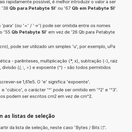
is rapidamente possível, é melhor introduzir o valor a ser
o '38
Qb para Petabyte SI
' ou '67
Qb em Petabyte SI
'
 'para' (ou '=' / '->') pode ser omitida entre os nomes
lo '55
Qb Petabyte SI
' em vez de '26 Qb para Petabyte
cro), pode ser utilizado um simples 'u', por exemplo, uPa
ica - parênteses, multiplicação (*, x), subtração (-), raiz
, divisão (/, :, ÷) e expoente (^) - são todos permitidos
screver-se 1,61e5. O 'e' significa 'expoente'.
e 'cúbico', o carácter '^' pode ser omitido em '^2' e '^3'.
dos podem ser escritos cm2 em vez de cm^2.
m as listas de seleção
artir da lista de seleção, neste caso '
Bytes / Bits
'.