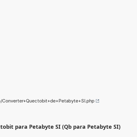
fo/Converter+Quectobit+de+Petabyte+SI.php
tobit para Petabyte SI (Qb para Petabyte SI)