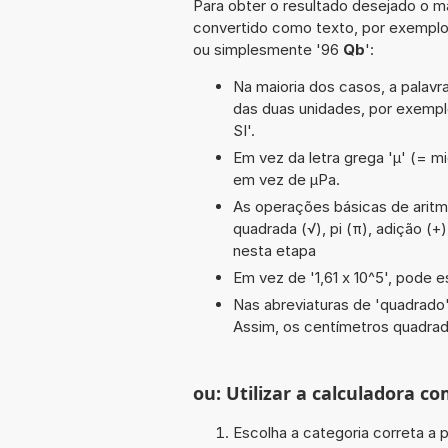
Para obter o resultado desejado o ma
convertido como texto, por exempl
ou simplesmente '96
Qb
':
Na maioria dos casos, a palavra
das duas unidades, por exemp
SI'.
Em vez da letra grega 'µ' (= mi
em vez de µPa.
As operações básicas de aritmét
quadrada (√), pi (π), adição (+)
nesta etapa
Em vez de '1,61 x 10^5', pode e
Nas abreviaturas de 'quadrado' 
Assim, os centímetros quadra
ou: Utilizar a calculadora co
Escolha a categoria correta a p