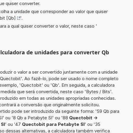
ue quiser converter.
scolha a unidade que corresponder ao valor que quiser
it [Qb]
'.
ara a qual quiser converter o valor, neste caso '
calculadora de unidades para converter Qb
roduzir o valor a ser convertido juntamente com a unidade
6 Quectobit'. Ao fazê-lo, pode ser usado o nome completo
 exemplo, 'Quectobit' ou 'Qb'. Em seguida, a calculadora
medida que será convertida, neste caso 'Bytes / Bits'.
introduzido em todas as unidades apropriadas conhecidas.
ontrará a conversão que originalmente solicitou.
ertido pode ser introduzido da seguinte forma: '59 Qb para
I' ou '8 Qb a Petabyte SI' ou '88
Quectobit ->
 SI
' ou '47
Quectobit para Petabyte SI
' ou '35
aso dessas alternativas, a calculadora também verifica