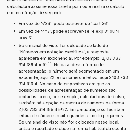
calculadora assume essa tarefa por nós e realiza o cálculo
em uma fração de segundo.
Em vez de '√36', pode escrever-se 'sqrt 36'.
Em vez de '4^3', pode escrever-se '4 exp 3' ou '4
pow 3'.
Se um sinal de visto for colocado ao lado de
'Números em notação científica', a resposta
aparecerá em exponencial. Por exemplo, 2,103 733
22
314 189 4
×
10
. No caso dessa forma de
apresentação, o número será segmentado em um
expoente, aqui 22, e no número efetivo, aqui 2,103 733
314 189 4. No caso de dispositivos em que as
possibilidades de apresentação de números são
limitadas, como, por exemplo, calculadoras de bolso,
também há a opção da escrita de números na forma
2,103 733 314 189 4E+22. Em particular, isso facilita a
leitura de números muito grandes e muito pequenos.
Se um sinal de visto não for colocado nesse local,
então o resultado é dado na forma habitual da escrita