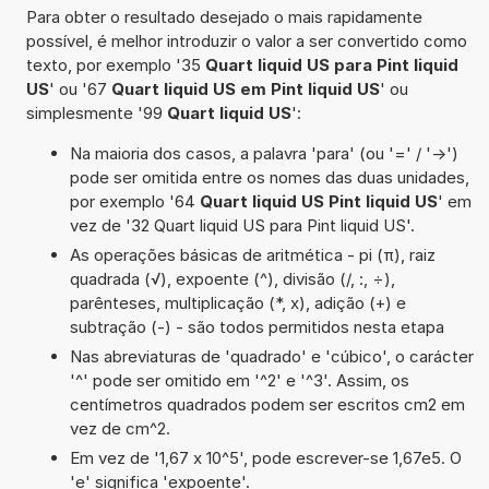
Para obter o resultado desejado o mais rapidamente
possível, é melhor introduzir o valor a ser convertido como
texto, por exemplo '35
Quart liquid US para Pint liquid
US
' ou '67
Quart liquid US em Pint liquid US
' ou
simplesmente '99
Quart liquid US
':
Na maioria dos casos, a palavra 'para' (ou '=' / '->')
pode ser omitida entre os nomes das duas unidades,
por exemplo '64
Quart liquid US Pint liquid US
' em
vez de '32 Quart liquid US para Pint liquid US'.
As operações básicas de aritmética - pi (π), raiz
quadrada (√), expoente (^), divisão (/, :, ÷),
parênteses, multiplicação (*, x), adição (+) e
subtração (-) - são todos permitidos nesta etapa
Nas abreviaturas de 'quadrado' e 'cúbico', o carácter
'^' pode ser omitido em '^2' e '^3'. Assim, os
centímetros quadrados podem ser escritos cm2 em
vez de cm^2.
Em vez de '1,67 x 10^5', pode escrever-se 1,67e5. O
'e' significa 'expoente'.