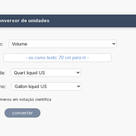
onversor de unidades
o:
da:
ino:
meros em notação científica