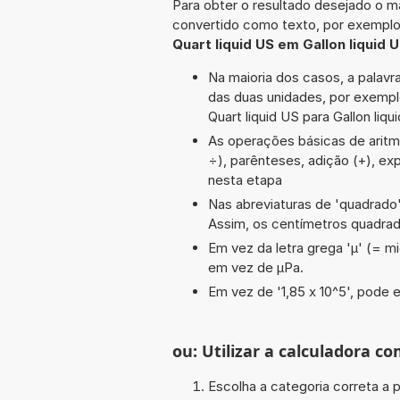
Para obter o resultado desejado o ma
convertido como texto, por exempl
Quart liquid US em Gallon liquid 
Na maioria dos casos, a palavra
das duas unidades, por exempl
Quart liquid US para Gallon liqui
As operações básicas de aritméti
÷), parênteses, adição (+), exp
nesta etapa
Nas abreviaturas de 'quadrado' 
Assim, os centímetros quadra
Em vez da letra grega 'µ' (= mi
em vez de µPa.
Em vez de '1,85 x 10^5', pode e
ou: Utilizar a calculadora co
Escolha a categoria correta a p