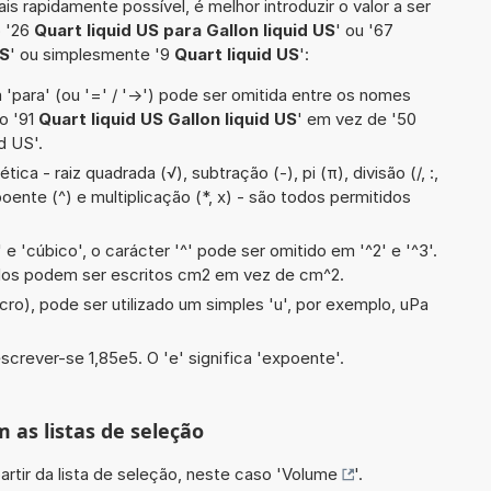
is rapidamente possível, é melhor introduzir o valor a ser
o '26
Quart liquid US para Gallon liquid US
' ou '67
US
' ou simplesmente '9
Quart liquid US
':
 'para' (ou '=' / '->') pode ser omitida entre os nomes
o '91
Quart liquid US Gallon liquid US
' em vez de '50
d US'.
ca - raiz quadrada (√), subtração (-), pi (π), divisão (/, :,
oente (^) e multiplicação (*, x) - são todos permitidos
e 'cúbico', o carácter '^' pode ser omitido em '^2' e '^3'.
dos podem ser escritos cm2 em vez de cm^2.
cro), pode ser utilizado um simples 'u', por exemplo, uPa
screver-se 1,85e5. O 'e' significa 'expoente'.
m as listas de seleção
artir da lista de seleção, neste caso '
Volume
'.