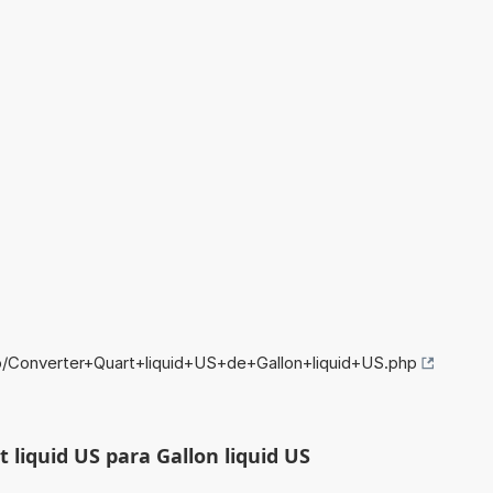
o/Converter+Quart+liquid+US+de+Gallon+liquid+US.php
 liquid US para Gallon liquid US