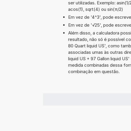
ser utilizadas. Exemplo: asin(1/
acos(1), sqrt(4) ou sin(π/2)
Em vez de '4^3', pode escrever
Em vez de '√25', pode escrever
Além disso, a calculadora poss
resultado, não só é possível c
80 Quart liquid US', como ta
associadas umas às outras dir
liquid US + 97 Gallon liquid U
medida combinadas dessa form
combinação em questão.