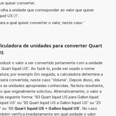
ue quiser converter.
scolha a unidade que corresponder ao valor que quiser
iquid US
'.
ara a qual quiser converter o valor, neste caso '
calculadora de unidades para converter Quart
US
roduzir o valor a ser convertido juntamente com a unidade
7 Quart liquid US'. Ao fazê-lo, pode ser usado o nome
atura; por exemplo Em seguida, a calculadora determina a
será convertida, neste caso 'Volume'. Depois disso, ela
s as unidades apropriadas conhecidas. Na lista resultante,
que originalmente solicitou. Alternativamente, o valor a
a seguinte forma: '83 Quart liquid US para Gallon liquid
iquid US' ou '92 Quart liquid US a Gallon liquid US' ou '25
' ou '66
Quart liquid US = Gallon liquid US
'. No caso
também verifica imediatamente em qual unidade o valor