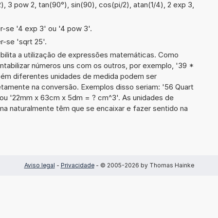
2), 3 pow 2, tan(90°), sin(90), cos(pi/2), atan(1/4), 2 exp 3,
-se '4 exp 3' ou '4 pow 3'.
-se 'sqrt 25'.
ibilita a utilização de expressões matemáticas. Como
ontabilizar números uns com os outros, por exemplo, '39 *
mbém diferentes unidades de medida podem ser
etamente na conversão. Exemplos disso seriam: '56 Quart
S' ou '22mm x 63cm x 5dm = ? cm^3'. As unidades de
a naturalmente têm que se encaixar e fazer sentido na
Aviso legal
-
Privacidade
- © 2005-2026 by Thomas Hainke