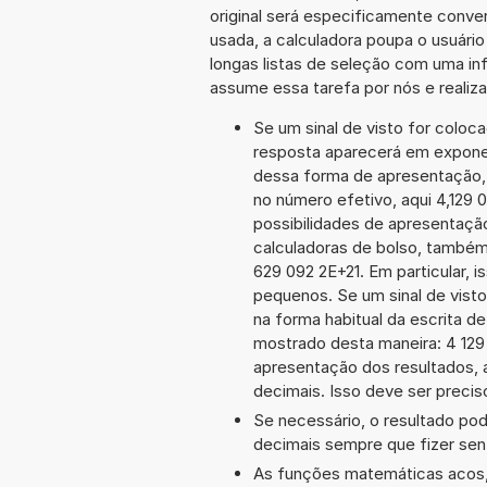
original será especificamente conve
usada, a calculadora poupa o usuár
longas listas de seleção com uma inf
assume essa tarefa por nós e realiz
Se um sinal de visto for coloc
resposta aparecerá em exponen
dessa forma de apresentação,
no número efetivo, aqui 4,129 
possibilidades de apresentaçã
calculadoras de bolso, também
629 092 2E+21. Em particular, i
pequenos. Se um sinal de visto
na forma habitual da escrita d
mostrado desta maneira: 4 12
apresentação dos resultados, 
decimais. Isso deve ser preciso
Se necessário, o resultado po
decimais sempre que fizer sen
As funções matemáticas acos, 