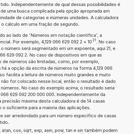
rtido. Independentemente de qual dessas possibilidades é
io de uma busca complicada pela opção apropriada em
inidade de categorias e inúmeras unidades. A calculadora
a o cálculo em uma fração de segundo.
ado ao lado de 'Números em notação científica', a
21
cial. Por exemplo, 4,129 066 629 092 2
×
10
. No caso
 o número será segmentado em um expoente, aqui 21, e
066 629 092 2. No caso de dispositivos em que as
o de números são limitadas, como, por exemplo,
 há a opção da escrita de números na forma 4,129 066
sso facilita a leitura de números muito grandes e muito
 não for colocado nesse local, então o resultado é dado
e números. No caso do exemplo acima, o resultado seria
9 066 629 092 200 000 000. Independentemente da
a precisão máxima desta calculadora é de 14 casas
 o suficiente para a maioria das aplicações.
de ser arredondado para um número específico de casas
tido.
atan, cos, sqrt, exp, asin, pow, tan e sin também podem