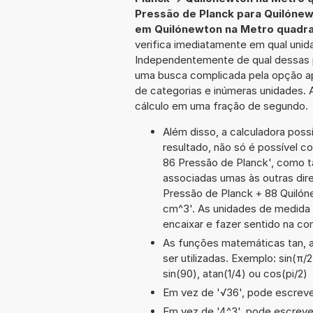
Pressão de Planck para Quilóne
em Quilónewton na Metro quadr
verifica imediatamente em qual unida
Independentemente de qual dessas po
uma busca complicada pela opção ap
de categorias e inúmeras unidades. A
cálculo em uma fração de segundo.
Além disso, a calculadora poss
resultado, não só é possível c
86 Pressão de Planck', como 
associadas umas às outras dir
Pressão de Planck + 88 Quiló
cm^3'. As unidades de medida
encaixar e fazer sentido na c
As funções matemáticas tan, a
ser utilizadas. Exemplo: sin(π/2
sin(90), atan(1/4) ou cos(pi/2)
Em vez de '√36', pode escrever
Em vez de '4^3', pode escrever