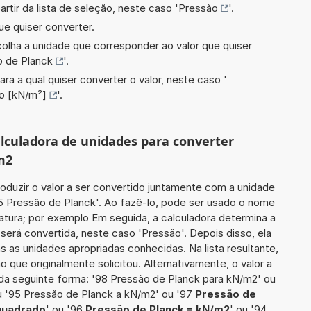
artir da lista de seleção, neste caso '
Pressão
'.
ue quiser converter.
scolha a unidade que corresponder ao valor que quiser
o de Planck
'.
ara a qual quiser converter o valor, neste caso '
o [kN/m²]
'.
calculadora de unidades para converter
m2
roduzir o valor a ser convertido juntamente com a unidade
55 Pressão de Planck'. Ao fazê-lo, pode ser usado o nome
atura; por exemplo Em seguida, a calculadora determina a
será convertida, neste caso 'Pressão'. Depois disso, ela
s as unidades apropriadas conhecidas. Na lista resultante,
que originalmente solicitou. Alternativamente, o valor a
 da seguinte forma: '98 Pressão de Planck para kN/m2' ou
 '95 Pressão de Planck a kN/m2' ou '97
Pressão de
 quadrado
' ou '96
Pressão de Planck = kN/m2
' ou '94