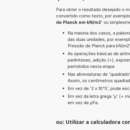
Para obter o resultado desejado o ma
convertido como texto, por exempl
de Planck em kN/m2
' ou simplesm
Na maioria dos casos, a palavra
das duas unidades, por exemp
Pressão de Planck para kN/m2'
As operações básicas de aritméti
parênteses, adição (+), expoent
permitidos nesta etapa
Nas abreviaturas de 'quadrado' 
Assim, os centímetros quadra
Em vez de '2 x 10^5', pode escr
Em vez da letra grega 'µ' (= mi
em vez de µPa.
ou: Utilizar a calculadora co