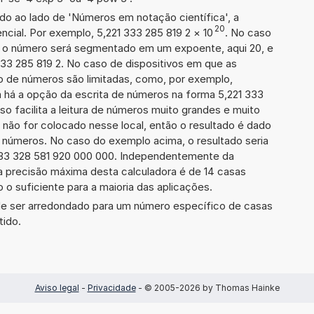
ado ao lado de 'Números em notação científica', a
20
cial. Por exemplo, 5,221 333 285 819 2
×
10
. No caso
 o número será segmentado em um expoente, aqui 20, e
333 285 819 2. No caso de dispositivos em que as
o de números são limitadas, como, por exemplo,
 há a opção da escrita de números na forma 5,221 333
sso facilita a leitura de números muito grandes e muito
 não for colocado nesse local, então o resultado é dado
e números. No caso do exemplo acima, o resultado seria
133 328 581 920 000 000. Independentemente da
a precisão máxima desta calculadora é de 14 casas
 o suficiente para a maioria das aplicações.
de ser arredondado para um número específico de casas
tido.
Aviso legal
-
Privacidade
- © 2005-2026 by Thomas Hainke