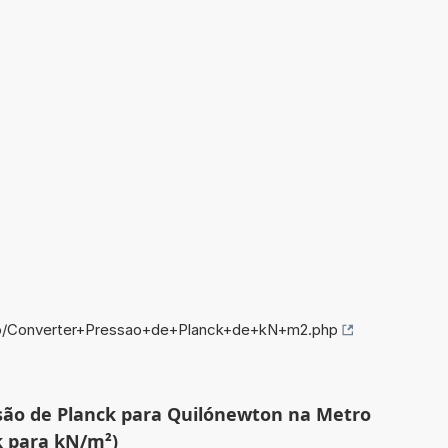
nfo/Converter+Pressao+de+Planck+de+kN+m2.php
ssão de Planck para Quilónewton na Metro
k para kN/m²)