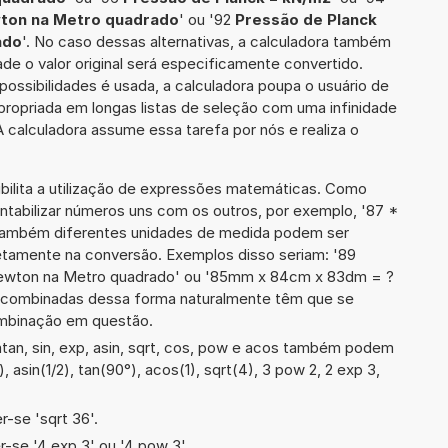
wton na Metro quadrado
' ou '92
Pressão de Planck
ado
'. No caso dessas alternativas, a calculadora também
de o valor original será especificamente convertido.
ssibilidades é usada, a calculadora poupa o usuário de
ropriada em longas listas de seleção com uma infinidade
 calculadora assume essa tarefa por nós e realiza o
ibilita a utilização de expressões matemáticas. Como
ontabilizar números uns com os outros, por exemplo, '87 *
também diferentes unidades de medida podem ser
etamente na conversão. Exemplos disso seriam: '89
newton na Metro quadrado' ou '85mm x 84cm x 83dm = ?
 combinadas dessa forma naturalmente têm que se
ombinação em questão.
tan, sin, exp, asin, sqrt, cos, pow e acos também podem
), asin(1/2), tan(90°), acos(1), sqrt(4), 3 pow 2, 2 exp 3,
-se 'sqrt 36'.
-se '4 exp 3' ou '4 pow 3'.