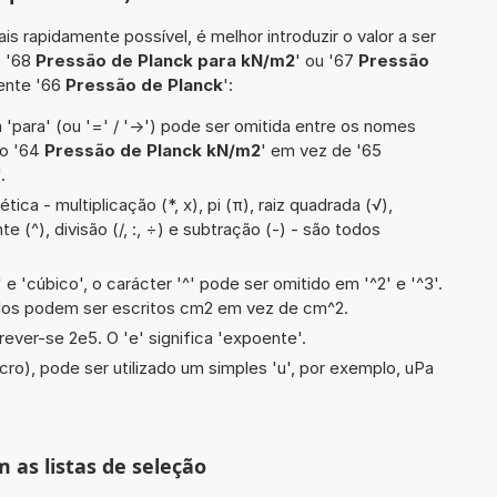
is rapidamente possível, é melhor introduzir o valor a ser
o '68
Pressão de Planck para kN/m2
' ou '67
Pressão
ente '66
Pressão de Planck
':
 'para' (ou '=' / '->') pode ser omitida entre os nomes
lo '64
Pressão de Planck kN/m2
' em vez de '65
.
ca - multiplicação (*, x), pi (π), raiz quadrada (√),
e (^), divisão (/, :, ÷) e subtração (-) - são todos
e 'cúbico', o carácter '^' pode ser omitido em '^2' e '^3'.
dos podem ser escritos cm2 em vez de cm^2.
ever-se 2e5. O 'e' significa 'expoente'.
cro), pode ser utilizado um simples 'u', por exemplo, uPa
m as listas de seleção