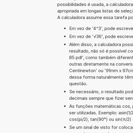
possibilidades é usada, a calculado
apropriada em longas listas de sele
A calculadora assume essa tarefa po
Em vez de '4^3', pode escrever
Em vez de '√36', pode escrever
Além disso, a calculadora poss
resultado, não só é possível c
85 pdl', como também diferen
outras diretamente na convers
Centínewton' ou '91mm x 97cm
dessa forma naturalmente têm
questão.
Se necessário, o resultado po
decimais sempre que fizer sen
As funções matemáticas cos, p
ser utilizadas. Exemplo: asin(1/
cos(pi/2), tan(90°) ou sin(π/2)
Se um sinal de visto for coloc