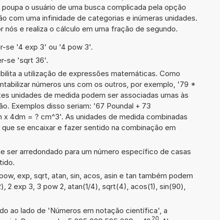
ra poupa o usuário de uma busca complicada pela opção
ção com uma infinidade de categorias e inúmeras unidades.
r nós e realiza o cálculo em uma fração de segundo.
-se '4 exp 3' ou '4 pow 3'.
-se 'sqrt 36'.
ibilita a utilização de expressões matemáticas. Como
ontabilizar números uns com os outros, por exemplo, '79 *
tes unidades de medida podem ser associadas umas às
ão. Exemplos disso seriam: '67 Poundal + 73
 x 4dm = ? cm^3'. As unidades de medida combinadas
 que se encaixar e fazer sentido na combinação em
de ser arredondado para um número específico de casas
tido.
ow, exp, sqrt, atan, sin, acos, asin e tan também podem
2), 2 exp 3, 3 pow 2, atan(1/4), sqrt(4), acos(1), sin(90),
ado ao lado de 'Números em notação científica', a
20