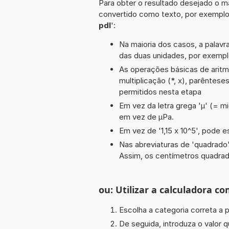
Para obter o resultado desejado o ma
convertido como texto, por exempl
pdl
':
Na maioria dos casos, a palavra
das duas unidades, por exempl
As operações básicas de aritméti
multiplicação (*, x), parêntese
permitidos nesta etapa
Em vez da letra grega 'µ' (= mi
em vez de µPa.
Em vez de '1,15 x 10^5', pode e
Nas abreviaturas de 'quadrado' 
Assim, os centímetros quadra
ou: Utilizar a calculadora co
Escolha a categoria correta a p
De seguida, introduza o valor q