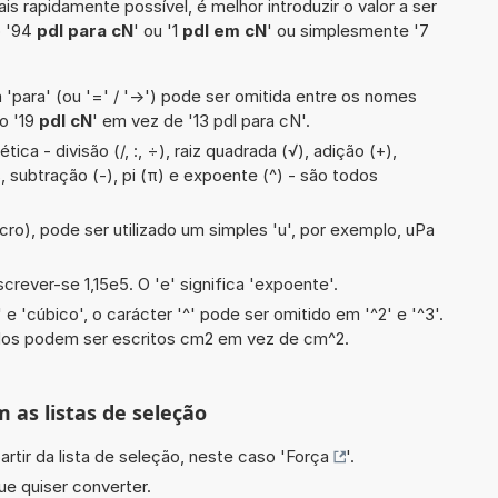
is rapidamente possível, é melhor introduzir o valor a ser
o '94
pdl para cN
' ou '1
pdl em cN
' ou simplesmente '7
 'para' (ou '=' / '->') pode ser omitida entre os nomes
o '19
pdl cN
' em vez de '13 pdl para cN'.
ca - divisão (/, :, ÷), raiz quadrada (√), adição (+),
s, subtração (-), pi (π) e expoente (^) - são todos
cro), pode ser utilizado um simples 'u', por exemplo, uPa
screver-se 1,15e5. O 'e' significa 'expoente'.
e 'cúbico', o carácter '^' pode ser omitido em '^2' e '^3'.
dos podem ser escritos cm2 em vez de cm^2.
m as listas de seleção
artir da lista de seleção, neste caso '
Força
'.
ue quiser converter.