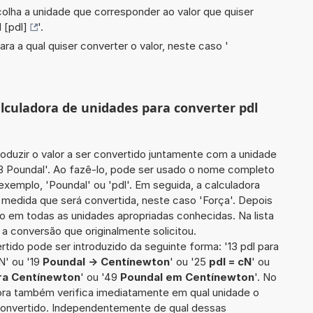
scolha a unidade que corresponder ao valor que quiser
 [pdl]
'.
ara a qual quiser converter o valor, neste caso '
alculadora de unidades para converter pdl
roduzir o valor a ser convertido juntamente com a unidade
33 Poundal'. Ao fazê-lo, pode ser usado o nome completo
exemplo, 'Poundal' ou 'pdl'. Em seguida, a calculadora
 medida que será convertida, neste caso 'Força'. Depois
ido em todas as unidades apropriadas conhecidas. Na lista
a conversão que originalmente solicitou.
rtido pode ser introduzido da seguinte forma: '13 pdl para
N' ou '19
Poundal -> Centínewton
' ou '25
pdl = cN
' ou
ra Centínewton
' ou '49
Poundal em Centínewton
'. No
dora também verifica imediatamente em qual unidade o
 convertido. Independentemente de qual dessas