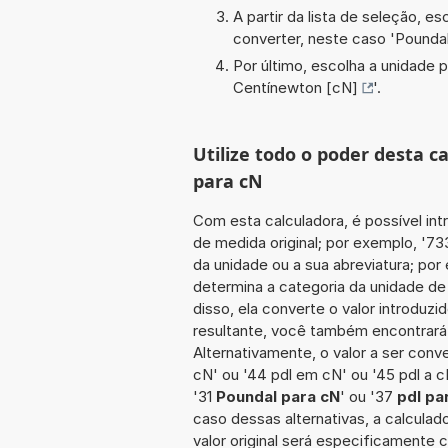
A partir da lista de seleção, e
converter, neste caso '
Poundal
Por último, escolha a unidade p
Centínewton [cN]
'.
Utilize todo o poder desta c
para cN
Com esta calculadora, é possível int
de medida original; por exemplo, '7
da unidade ou a sua abreviatura; por 
determina a categoria da unidade de
disso, ela converte o valor introduz
resultante, você também encontrará 
Alternativamente, o valor a ser conve
cN' ou '44 pdl em cN' ou '45 pdl a c
'31
Poundal para cN
' ou '37
pdl pa
caso dessas alternativas, a calcula
valor original será especificamente