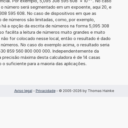
ncial. Por exemplo, 5,095 308 595 608
×
10
. No caso
 o número será segmentado em um expoente, aqui 20, e
 308 595 608. No caso de dispositivos em que as
o de números são limitadas, como, por exemplo,
 há a opção da escrita de números na forma 5,095 308
so facilita a leitura de números muito grandes e muito
 não for colocado nesse local, então o resultado é dado
e números. No caso do exemplo acima, o resultado seria
 530 859 560 800 000 000. Independentemente da
a precisão máxima desta calculadora é de 14 casas
 o suficiente para a maioria das aplicações.
Aviso legal
-
Privacidade
- © 2005-2026 by Thomas Hainke