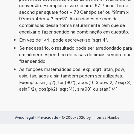
conversão. Exemplos disso seriam: '67 Pound-force
second per square foot + 73 Centipoise' ou '91mm x
97cm x 4dm = ? cm^3'. As unidades de medida
combinadas dessa forma naturalmente têm que se
encaixar e fazer sentido na combinação em questão.
Em vez de '√4', pode escrever-se 'sqrt 4'.
Se necessário, o resultado pode ser arredondado para
um número específico de casas decimais sempre que
fizer sentido.
As funções matemáticas cos, exp, sqrt, atan, pow,
asin, tan, acos e sin também podem ser utilizadas.
Exemplo: sin(π/2), tan(90°), acos(1), 3 pow 2, 2 exp 3,
asin(1/2), cos(pi/2), sqrt(4), sin(90) ou atan(1/4)
Aviso legal
-
Privacidade
- © 2005-2026 by Thomas Hainke