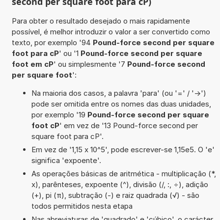
second per square foot para cP)
Para obter o resultado desejado o mais rapidamente
possível, é melhor introduzir o valor a ser convertido como
texto, por exemplo '94
Pound-force second per square
foot para cP
' ou '1
Pound-force second per square
foot em cP
' ou simplesmente '7
Pound-force second
per square foot
':
Na maioria dos casos, a palavra 'para' (ou '=' / '->')
pode ser omitida entre os nomes das duas unidades,
por exemplo '19
Pound-force second per square
foot cP
' em vez de '13 Pound-force second per
square foot para cP'.
Em vez de '1,15 x 10^5', pode escrever-se 1,15e5. O 'e'
significa 'expoente'.
As operações básicas de aritmética - multiplicação (*,
x), parênteses, expoente (^), divisão (/, :, ÷), adição
(+), pi (π), subtração (-) e raiz quadrada (√) - são
todos permitidos nesta etapa
Nas abreviaturas de 'quadrado' e 'cúbico', o carácter