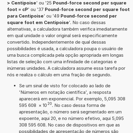
> Centipoise
' ou '25
Pound-force second per square
foot = cP
' ou '37
Pound-force second per square foot
para Centipoise
' ou '49
Pound-force second per
square foot em Centipoise
'. No caso dessas
alternativas, a calculadora também verifica imediatamente
em qual unidade o valor original será especificamente
convertido. Independentemente de qual dessas
possibilidades é usada, a calculadora poupa o usuário de
uma busca complicada pela opção apropriada em longas
listas de seleção com uma infinidade de categorias e
inúmeras unidades. A calculadora assume essa tarefa por
nós e realiza o cálculo em uma fração de segundo.
Se um sinal de visto for colocado ao lado de
'Números em notação científica', a resposta
aparecerá em exponencial. Por exemplo, 5,095 308
20
595 608
×
10
. No caso dessa forma de
apresentação, o número será segmentado em um
expoente, aqui 20, e no número efetivo, aqui 5,095
308 595 608. No caso de dispositivos em que as
possibilidades de apresentação de números são