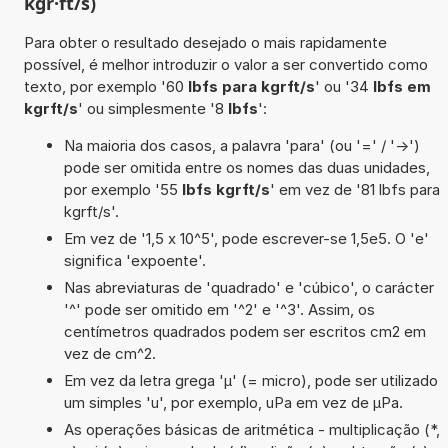
kgr·ft/s)
Para obter o resultado desejado o mais rapidamente
possível, é melhor introduzir o valor a ser convertido como
texto, por exemplo '60
lbfs para kgrft/s
' ou '34
lbfs em
kgrft/s
' ou simplesmente '8
lbfs
':
Na maioria dos casos, a palavra 'para' (ou '=' / '->')
pode ser omitida entre os nomes das duas unidades,
por exemplo '55
lbfs kgrft/s
' em vez de '81 lbfs para
kgrft/s'.
Em vez de '1,5 x 10^5', pode escrever-se 1,5e5. O 'e'
significa 'expoente'.
Nas abreviaturas de 'quadrado' e 'cúbico', o carácter
'^' pode ser omitido em '^2' e '^3'. Assim, os
centímetros quadrados podem ser escritos cm2 em
vez de cm^2.
Em vez da letra grega 'µ' (= micro), pode ser utilizado
um simples 'u', por exemplo, uPa em vez de µPa.
As operações básicas de aritmética - multiplicação (*,