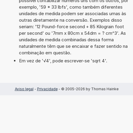
possível contabilizar números uns com os outros, por
exemplo, '59 * 33 lbfs', como também diferentes
unidades de medida podem ser associadas umas às
outras diretamente na conversão. Exemplos disso
seriam: '12 Pound-force second + 85 Kilograin foot
per second' ou '7mm x 80cm x 54dm = ? cm^3'. As
unidades de medida combinadas dessa forma
naturalmente têm que se encaixar e fazer sentido na
combinação em questão.
Em vez de '√4', pode escrever-se 'sqrt 4'.
Aviso legal
-
Privacidade
- © 2005-2026 by Thomas Hainke