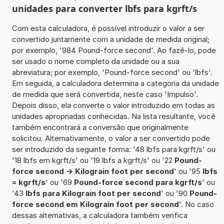
unidades para converter lbfs para kgrft/s
Com esta calculadora, é possível introduzir o valor a ser
convertido juntamente com a unidade de medida original;
por exemplo, '984 Pound-force second'. Ao fazê-lo, pode
ser usado o nome completo da unidade ou a sua
abreviatura; por exemplo, 'Pound-force second' ou 'lbfs'.
Em seguida, a calculadora determina a categoria da unidade
de medida que será convertida, neste caso 'Impulso'.
Depois disso, ela converte o valor introduzido em todas as
unidades apropriadas conhecidas. Na lista resultante, você
também encontrará a conversão que originalmente
solicitou. Alternativamente, o valor a ser convertido pode
ser introduzido da seguinte forma: '48 lbfs para kgrft/s' ou
'18 lbfs em kgrft/s' ou '19 lbfs a kgrft/s' ou '22
Pound-
force second -> Kilograin foot per second
' ou '95
lbfs
= kgrft/s
' ou '69
Pound-force second para kgrft/s
' ou
'43
lbfs para Kilograin foot per second
' ou '90
Pound-
force second em Kilograin foot per second
'. No caso
dessas alternativas, a calculadora também verifica