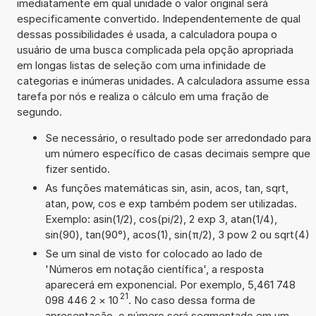
imediatamente em qual unidade o valor original será
especificamente convertido. Independentemente de qual
dessas possibilidades é usada, a calculadora poupa o
usuário de uma busca complicada pela opção apropriada
em longas listas de seleção com uma infinidade de
categorias e inúmeras unidades. A calculadora assume essa
tarefa por nós e realiza o cálculo em uma fração de
segundo.
Se necessário, o resultado pode ser arredondado para
um número específico de casas decimais sempre que
fizer sentido.
As funções matemáticas sin, asin, acos, tan, sqrt,
atan, pow, cos e exp também podem ser utilizadas.
Exemplo: asin(1/2), cos(pi/2), 2 exp 3, atan(1/4),
sin(90), tan(90°), acos(1), sin(π/2), 3 pow 2 ou sqrt(4)
Se um sinal de visto for colocado ao lado de
'Números em notação científica', a resposta
aparecerá em exponencial. Por exemplo, 5,461 748
21
098 446 2
×
10
. No caso dessa forma de
apresentação, o número será segmentado em um