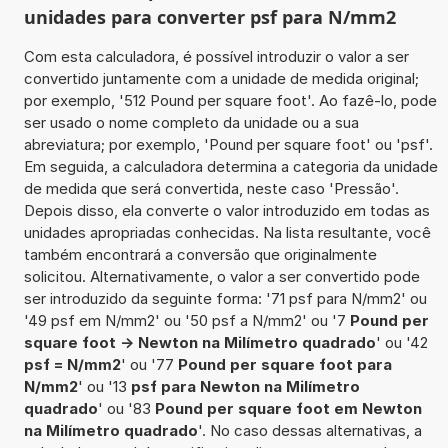
unidades para converter psf para N/mm2
Com esta calculadora, é possível introduzir o valor a ser
convertido juntamente com a unidade de medida original;
por exemplo, '512 Pound per square foot'. Ao fazê-lo, pode
ser usado o nome completo da unidade ou a sua
abreviatura; por exemplo, 'Pound per square foot' ou 'psf'.
Em seguida, a calculadora determina a categoria da unidade
de medida que será convertida, neste caso 'Pressão'.
Depois disso, ela converte o valor introduzido em todas as
unidades apropriadas conhecidas. Na lista resultante, você
também encontrará a conversão que originalmente
solicitou. Alternativamente, o valor a ser convertido pode
ser introduzido da seguinte forma: '71 psf para N/mm2' ou
'49 psf em N/mm2' ou '50 psf a N/mm2' ou '7
Pound per
square foot -> Newton na Milímetro quadrado
' ou '42
psf = N/mm2
' ou '77
Pound per square foot para
N/mm2
' ou '13
psf para Newton na Milímetro
quadrado
' ou '83
Pound per square foot em Newton
na Milímetro quadrado
'. No caso dessas alternativas, a