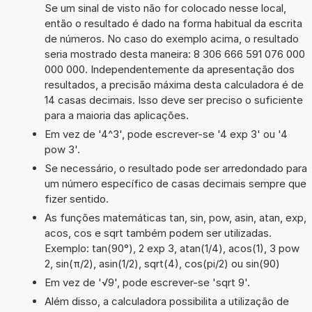
Se um sinal de visto não for colocado nesse local,
então o resultado é dado na forma habitual da escrita
de números. No caso do exemplo acima, o resultado
seria mostrado desta maneira: 8 306 666 591 076 000
000 000. Independentemente da apresentação dos
resultados, a precisão máxima desta calculadora é de
14 casas decimais. Isso deve ser preciso o suficiente
para a maioria das aplicações.
Em vez de '4^3', pode escrever-se '4 exp 3' ou '4
pow 3'.
Se necessário, o resultado pode ser arredondado para
um número específico de casas decimais sempre que
fizer sentido.
As funções matemáticas tan, sin, pow, asin, atan, exp,
acos, cos e sqrt também podem ser utilizadas.
Exemplo: tan(90°), 2 exp 3, atan(1/4), acos(1), 3 pow
2, sin(π/2), asin(1/2), sqrt(4), cos(pi/2) ou sin(90)
Em vez de '√9', pode escrever-se 'sqrt 9'.
Além disso, a calculadora possibilita a utilização de