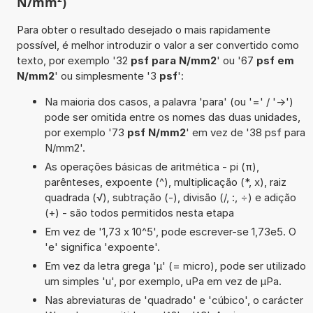
N/mm²)
Para obter o resultado desejado o mais rapidamente
possível, é melhor introduzir o valor a ser convertido como
texto, por exemplo '32
psf para N/mm2
' ou '67
psf em
N/mm2
' ou simplesmente '3
psf
':
Na maioria dos casos, a palavra 'para' (ou '=' / '->')
pode ser omitida entre os nomes das duas unidades,
por exemplo '73
psf N/mm2
' em vez de '38 psf para
N/mm2'.
As operações básicas de aritmética - pi (π),
parênteses, expoente (^), multiplicação (*, x), raiz
quadrada (√), subtração (-), divisão (/, :, ÷) e adição
(+) - são todos permitidos nesta etapa
Em vez de '1,73 x 10^5', pode escrever-se 1,73e5. O
'e' significa 'expoente'.
Em vez da letra grega 'µ' (= micro), pode ser utilizado
um simples 'u', por exemplo, uPa em vez de µPa.
Nas abreviaturas de 'quadrado' e 'cúbico', o carácter