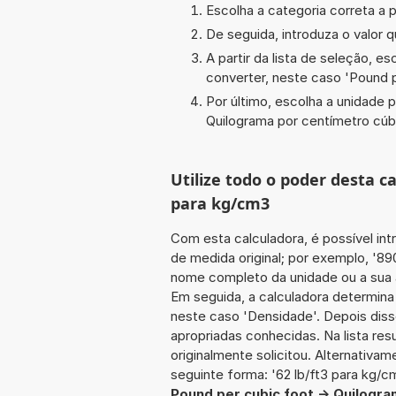
Escolha a categoria correta a p
De seguida, introduza o valor q
A partir da lista de seleção, e
converter, neste caso '
Pound p
Por último, escolha a unidade p
Quilograma por centímetro cúb
Utilize todo o poder desta c
para kg/cm3
Com esta calculadora, é possível int
de medida original; por exemplo, '89
nome completo da unidade ou a sua ab
Em seguida, a calculadora determina
neste caso 'Densidade'. Depois diss
apropriadas conhecidas. Na lista re
originalmente solicitou. Alternativam
seguinte forma: '62 lb/ft3 para kg/c
Pound per cubic foot -> Quilogr