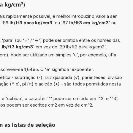
ra kg/cm³)
is rapidamente possível, é melhor introduzir o valor a ser
o '86
lb/ft3 para kg/cm3
' ou '67
lb/ft3 em kg/cm3
' ou
 'para' (ou '=' / '->') pode ser omitida entre os nomes das
0
lb/ft3 kg/cm3
' em vez de '29 lb/ft3 para kg/cm3'.
cro), pode ser utilizado um simples 'u', por exemplo, uPa
screver-se 1,64e5. O 'e' significa 'expoente'.
tica - subtração (-), raiz quadrada (√), parênteses, divisão
icação (*, x), pi (π) e adição (+) - são todos permitidos nesta
e 'cúbico', o carácter '^' pode ser omitido em '^2' e '^3'.
dos podem ser escritos cm2 em vez de cm^2.
m as listas de seleção