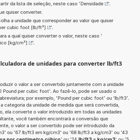
artir da lista de seleção, neste caso '
Densidade
'.
ue quiser converter.
scolha a unidade que corresponder ao valor que quiser
er cubic foot [lb/ft³]
'.
ara a qual quiser converter o valor, neste caso '
ico [kg/cm³]
'.
alculadora de unidades para converter lb/ft3
roduzir o valor a ser convertido juntamente com a unidade
0 Pound per cubic foot'. Ao fazê-lo, pode ser usado o
reviatura; por exemplo, 'Pound per cubic foot' ou 'lb/ft3'.
 a categoria da unidade de medida que será convertida,
o, ela converte o valor introduzido em todas as unidades
sultante, você também encontrará a conversão que
ente, o valor a ser convertido pode ser introduzido da
m3' ou '67 lb/ft3 em kg/cm3' ou '68 lb/ft3 a kg/cm3' ou '43
ama por centímetro cúbico
' ou '24
lb/ft3 = kg/cm3
' ou '5