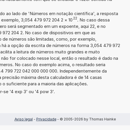
ado ao lado de 'Números em notação científica', a resposta
22
r exemplo, 3,054 479 972 204 2
×
10
. No caso dessa
ero será segmentado em um expoente, aqui 22, e no
9 972 204 2. No caso de dispositivos em que as
o de números são limitadas, como, por exemplo,
 há a opção da escrita de números na forma 3,054 479 972
facilita a leitura de números muito grandes e muito
 não for colocado nesse local, então o resultado é dado na
úmeros. No caso do exemplo acima, o resultado seria
44 799 722 042 000 000 000. Independentemente da
a precisão máxima desta calculadora é de 14 casas
 o suficiente para a maioria das aplicações.
-se '4 exp 3' ou '4 pow 3'.
Aviso legal
-
Privacidade
- © 2005-2026 by Thomas Hainke