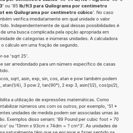
3
' ou '85
lb/ft3 para Quilograma por centímetro
oot em Quilograma por centímetro cúbico
'. No caso
também verifica imediatamente em qual unidade o valor
rtido. Independentemente de qual dessas possibilidades é
io de uma busca complicada pela opção apropriada em
inidade de categorias e inúmeras unidades. A calculadora
a o cálculo em uma fração de segundo.
-se 'sqrt 25'.
de ser arredondado para um número específico de casas
tido.
cos, sqrt, asin, exp, sin, cos, atan e pow também podem
, atan(1/4), 3 pow 2, tan(90°), 2 exp 3, asin(1/2), cos(pi/2),
ibilita a utilização de expressões matemáticas. Como
ontabilizar números uns com os outros, por exemplo, '51 *
rentes unidades de medida podem ser associadas umas às
ão. Exemplos disso seriam: '89 Pound per cubic foot + 70
bico' ou '13mm x 93cm x 74dm = ? cm^3'. As unidades de
a naturalmente têm que se encaixar e fazer sentido na