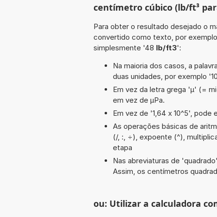
centímetro cúbico (lb/ft³ pa
Para obter o resultado desejado o ma
convertido como texto, por exempl
simplesmente '48
lb/ft3
':
Na maioria dos casos, a palavra
duas unidades, por exemplo '1
Em vez da letra grega 'µ' (= mi
em vez de µPa.
Em vez de '1,64 x 10^5', pode e
As operações básicas de aritmé
(/, :, ÷), expoente (^), multipl
etapa
Nas abreviaturas de 'quadrado' 
Assim, os centímetros quadra
ou: Utilizar a calculadora co