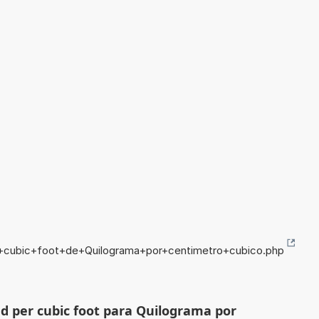
r+cubic+foot+de+Quilograma+por+centimetro+cubico.php
d per cubic foot para Quilograma por