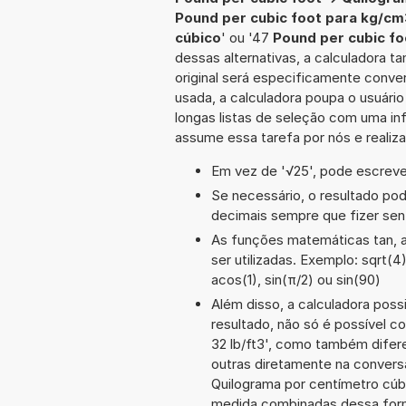
Pound per cubic foot para kg/cm
cúbico
' ou '47
Pound per cubic f
dessas alternativas, a calculadora 
original será especificamente conve
usada, a calculadora poupa o usuár
longas listas de seleção com uma inf
assume essa tarefa por nós e realiz
Em vez de '√25', pode escrever
Se necessário, o resultado po
decimais sempre que fizer sen
As funções matemáticas tan, a
ser utilizadas. Exemplo: sqrt(4)
acos(1), sin(π/2) ou sin(90)
Além disso, a calculadora poss
resultado, não só é possível c
32 lb/ft3', como também dife
outras diretamente na convers
Quilograma por centímetro cú
medida combinadas dessa form