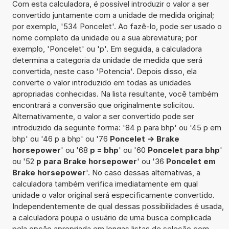
Com esta calculadora, é possível introduzir o valor a ser
convertido juntamente com a unidade de medida original;
por exemplo, '534 Poncelet'. Ao fazê-lo, pode ser usado o
nome completo da unidade ou a sua abreviatura; por
exemplo, 'Poncelet' ou 'p'. Em seguida, a calculadora
determina a categoria da unidade de medida que será
convertida, neste caso 'Potencia'. Depois disso, ela
converte o valor introduzido em todas as unidades
apropriadas conhecidas. Na lista resultante, você também
encontrará a conversão que originalmente solicitou.
Alternativamente, o valor a ser convertido pode ser
introduzido da seguinte forma: '84 p para bhp' ou '45 p em
bhp' ou '46 p a bhp' ou '76
Poncelet -> Brake
horsepower
' ou '68
p = bhp
' ou '60
Poncelet para bhp
'
ou '52
p para Brake horsepower
' ou '36
Poncelet em
Brake horsepower
'. No caso dessas alternativas, a
calculadora também verifica imediatamente em qual
unidade o valor original será especificamente convertido.
Independentemente de qual dessas possibilidades é usada,
a calculadora poupa o usuário de uma busca complicada
pela opção apropriada em longas listas de seleção com