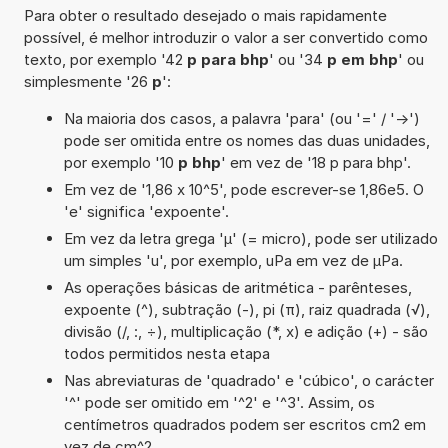
Para obter o resultado desejado o mais rapidamente
possível, é melhor introduzir o valor a ser convertido como
texto, por exemplo '42
p para bhp
' ou '34
p em bhp
' ou
simplesmente '26
p
':
Na maioria dos casos, a palavra 'para' (ou '=' / '->')
pode ser omitida entre os nomes das duas unidades,
por exemplo '10
p bhp
' em vez de '18 p para bhp'.
Em vez de '1,86 x 10^5', pode escrever-se 1,86e5. O
'e' significa 'expoente'.
Em vez da letra grega 'µ' (= micro), pode ser utilizado
um simples 'u', por exemplo, uPa em vez de µPa.
As operações básicas de aritmética - parênteses,
expoente (^), subtração (-), pi (π), raiz quadrada (√),
divisão (/, :, ÷), multiplicação (*, x) e adição (+) - são
todos permitidos nesta etapa
Nas abreviaturas de 'quadrado' e 'cúbico', o carácter
'^' pode ser omitido em '^2' e '^3'. Assim, os
centímetros quadrados podem ser escritos cm2 em
vez de cm^2.