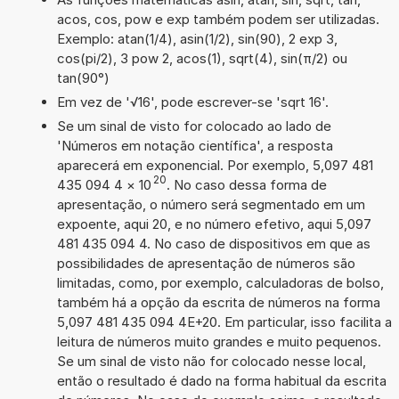
acos, cos, pow e exp também podem ser utilizadas.
Exemplo: atan(1/4), asin(1/2), sin(90), 2 exp 3,
cos(pi/2), 3 pow 2, acos(1), sqrt(4), sin(π/2) ou
tan(90°)
Em vez de '√16', pode escrever-se 'sqrt 16'.
Se um sinal de visto for colocado ao lado de
'Números em notação científica', a resposta
aparecerá em exponencial. Por exemplo, 5,097 481
20
435 094 4
×
10
. No caso dessa forma de
apresentação, o número será segmentado em um
expoente, aqui 20, e no número efetivo, aqui 5,097
481 435 094 4. No caso de dispositivos em que as
possibilidades de apresentação de números são
limitadas, como, por exemplo, calculadoras de bolso,
também há a opção da escrita de números na forma
5,097 481 435 094 4E+20. Em particular, isso facilita a
leitura de números muito grandes e muito pequenos.
Se um sinal de visto não for colocado nesse local,
então o resultado é dado na forma habitual da escrita