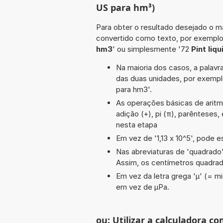
US para hm³)
Para obter o resultado desejado o ma
convertido como texto, por exempl
hm3
' ou simplesmente '72
Pint liq
Na maioria dos casos, a palavra
das duas unidades, por exemp
para hm3'.
As operações básicas de aritméti
adição (+), pi (π), parênteses,
nesta etapa
Em vez de '1,13 x 10^5', pode e
Nas abreviaturas de 'quadrado' 
Assim, os centímetros quadra
Em vez da letra grega 'µ' (= mi
em vez de µPa.
ou: Utilizar a calculadora co