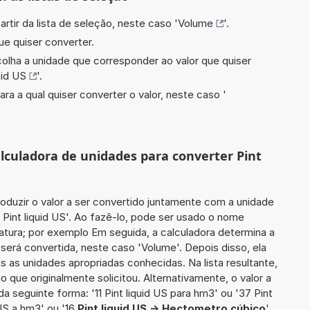
artir da lista de seleção, neste caso '
Volume
'.
ue quiser converter.
scolha a unidade que corresponder ao valor que quiser
uid US
'.
ara a qual quiser converter o valor, neste caso '
alculadora de unidades para converter Pint
roduzir o valor a ser convertido juntamente com a unidade
2 Pint liquid US'. Ao fazê-lo, pode ser usado o nome
atura; por exemplo Em seguida, a calculadora determina a
será convertida, neste caso 'Volume'. Depois disso, ela
s as unidades apropriadas conhecidas. Na lista resultante,
que originalmente solicitou. Alternativamente, o valor a
a seguinte forma: '11 Pint liquid US para hm3' ou '37 Pint
 US a hm3' ou '16
Pint liquid US -> Hectometro cúbico
'