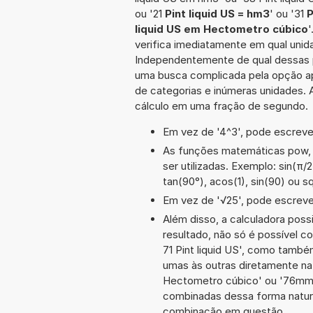
ou '21
Pint liquid US = hm3
' ou '31
P
liquid US em Hectometro cúbico
verifica imediatamente em qual unida
Independentemente de qual dessas po
uma busca complicada pela opção ap
de categorias e inúmeras unidades. A
cálculo em uma fração de segundo.
Em vez de '4^3', pode escrever
As funções matemáticas pow, e
ser utilizadas. Exemplo: sin(π/2)
tan(90°), acos(1), sin(90) ou s
Em vez de '√25', pode escrever
Além disso, a calculadora poss
resultado, não só é possível c
71 Pint liquid US', como tamb
umas às outras diretamente na 
Hectometro cúbico' ou '76mm 
combinadas dessa forma natura
combinação em questão.