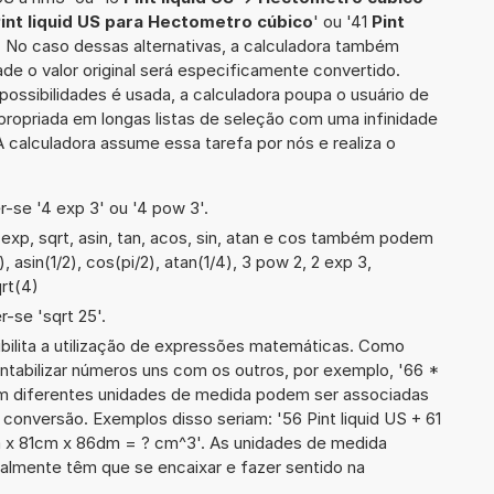
int liquid US para Hectometro cúbico
' ou '41
Pint
'. No caso dessas alternativas, a calculadora também
de o valor original será especificamente convertido.
ssibilidades é usada, a calculadora poupa o usuário de
ropriada em longas listas de seleção com uma infinidade
 calculadora assume essa tarefa por nós e realiza o
-se '4 exp 3' ou '4 pow 3'.
xp, sqrt, asin, tan, acos, sin, atan e cos também podem
, asin(1/2), cos(pi/2), atan(1/4), 3 pow 2, 2 exp 3,
qrt(4)
-se 'sqrt 25'.
ibilita a utilização de expressões matemáticas. Como
ontabilizar números uns com os outros, por exemplo, '66 *
ém diferentes unidades de medida podem ser associadas
conversão. Exemplos disso seriam: '56 Pint liquid US + 61
x 81cm x 86dm = ? cm^3'. As unidades de medida
lmente têm que se encaixar e fazer sentido na