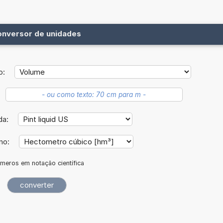
onversor de unidades
o:
da:
ino:
meros em notação científica