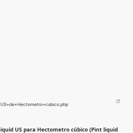
id+US+de+Hectometro+cubico.php
liquid US para Hectometro cúbico (Pint liquid