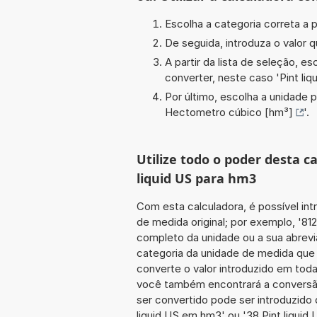
Escolha a categoria correta a p
De seguida, introduza o valor q
A partir da lista de seleção, e
converter, neste caso '
Pint liq
Por último, escolha a unidade p
Hectometro cúbico [hm³]
'.
Utilize todo o poder desta c
liquid US para hm3
Com esta calculadora, é possível int
de medida original; por exemplo, '81
completo da unidade ou a sua abrevi
categoria da unidade de medida que 
converte o valor introduzido em toda
você também encontrará a conversão 
ser convertido pode ser introduzido d
liquid US em hm3' ou '38 Pint liquid