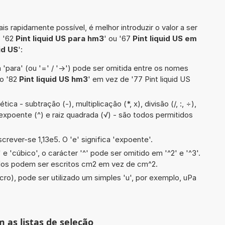
is rapidamente possível, é melhor introduzir o valor a ser
o '62
Pint liquid US para hm3
' ou '67
Pint liquid US em
uid US
':
 'para' (ou '=' / '->') pode ser omitida entre os nomes
lo '82
Pint liquid US hm3
' em vez de '77 Pint liquid US
ca - subtração (-), multiplicação (*, x), divisão (/, :, ÷),
 expoente (^) e raiz quadrada (√) - são todos permitidos
screver-se 1,13e5. O 'e' significa 'expoente'.
e 'cúbico', o carácter '^' pode ser omitido em '^2' e '^3'.
dos podem ser escritos cm2 em vez de cm^2.
cro), pode ser utilizado um simples 'u', por exemplo, uPa
m as listas de seleção