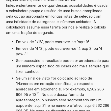
Independentemente de qual dessas possibilidades é usada,
a calculadora poupa o usuário de uma busca complicada
pela opção apropriada em longas listas de seleção com
uma infinidade de categorias e inúmeras unidades. A
calculadora assume essa tarefa por nós e realiza o cálculo
em uma fração de segundo.
Em vez de '√16', pode escrever-se 'sqrt 16'.
Em vez de '4^3', pode escrever-se '4 exp 3' ou '4
pow 3'.
Se necessário, o resultado pode ser arredondado para
um número específico de casas decimais sempre que
fizer sentido.
Se um sinal de visto for colocado ao lado de
'Números em notação científica', a resposta
aparecerá em exponencial. Por exemplo, 6,562 266
21
606 95
×
10
. No caso dessa forma de
apresentação, o número será segmentado em um
expoente, aqui 21, e no número efetivo, aqui 6,562 266
606 95. No caso de dispositivos em que as