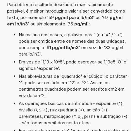
Para obter o resultado desejado o mais rapidamente
possível, é melhor introduzir o valor a ser convertido como
texto, por exemplo '59
pg/ml para lb/in3
' ou '67
pg/ml
em lb/in3
' ou simplesmente '75
pg/ml
':
Na maioria dos casos, a palavra 'para' (ou '=' / '->')
pode ser omitida entre os nomes das duas unidades,
por exemplo '91
pg/ml lb/in3
' em vez de '83 pg/ml
para lb/in3'.
Em vez de '1,19 x 10^5', pode escrever-se 1,19e5. O 'e'
significa 'expoente'.
Nas abreviaturas de 'quadrado' e 'cúbico', o carácter
'^' pode ser omitido em '^2' e '^3'. Assim, os
centímetros quadrados podem ser escritos cm2 em
vez de cm^2.
As operações básicas de aritmética - expoente (^),
divisão (/, :, ÷), raiz quadrada (√), adição (+),
parênteses, multiplicação (*, x), pi (π) e subtração (-)
- são todos permitidos nesta etapa
Em vez da letra grega 'µ' (= micro), pode ser utilizado