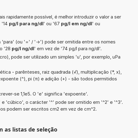
is rapidamente possível, é melhor introduzir o valor a ser
 '14
pg/l para ng/dl
' ou '67
pg/l em ng/dl
' ou
 'para' (ou '=' / '->') pode ser omitida entre os nomes
lo '28
pg/l ng/dl
' em vez de '74 pg/l para ng/dl'.
cro), pode ser utilizado um simples 'u', por exemplo, uPa
ica - parênteses, raiz quadrada (√), multiplicação (*, x),
, expoente (^), pi (π) e adição (+) - são todos permitidos
rever-se 1,1e5. O 'e' significa 'expoente'.
e 'cúbico', o carácter '^' pode ser omitido em '^2' e '^3'.
dos podem ser escritos cm2 em vez de cm^2.
m as listas de seleção