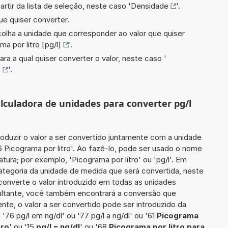
artir da lista de seleção, neste caso '
Densidade
'.
ue quiser converter.
scolha a unidade que corresponder ao valor que quiser
ma por litro [pg/l]
'.
ara a qual quiser converter o valor, neste caso '
]
'.
alculadora de unidades para converter pg/l
roduzir o valor a ser convertido juntamente com a unidade
6 Picograma por litro'. Ao fazê-lo, pode ser usado o nome
tura; por exemplo, 'Picograma por litro' ou 'pg/l'. Em
categoria da unidade de medida que será convertida, neste
converte o valor introduzido em todas as unidades
sultante, você também encontrará a conversão que
ente, o valor a ser convertido pode ser introduzido da
 '76 pg/l em ng/dl' ou '77 pg/l a ng/dl' ou '61
Picograma
tro
' ou '15
pg/l = ng/dl
' ou '68
Picograma por litro para