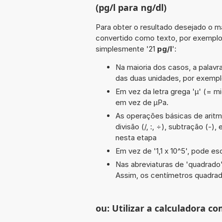
(pg/l para ng/dl)
Para obter o resultado desejado o ma
convertido como texto, por exemplo
simplesmente '21
pg/l
':
Na maioria dos casos, a palavra
das duas unidades, por exemp
Em vez da letra grega 'µ' (= mi
em vez de µPa.
As operações básicas de aritmét
divisão (/, :, ÷), subtração (-)
nesta etapa
Em vez de '1,1 x 10^5', pode esc
Nas abreviaturas de 'quadrado' 
Assim, os centímetros quadra
ou: Utilizar a calculadora co