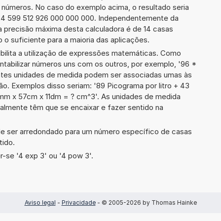
e números. No caso do exemplo acima, o resultado seria
24 599 512 926 000 000 000. Independentemente da
a precisão máxima desta calculadora é de 14 casas
 o suficiente para a maioria das aplicações.
ibilita a utilização de expressões matemáticas. Como
ontabilizar números uns com os outros, por exemplo, '96 *
ntes unidades de medida podem ser associadas umas às
o. Exemplos disso seriam: '89 Picograma por litro + 43
4mm x 57cm x 11dm = ? cm^3'. As unidades de medida
lmente têm que se encaixar e fazer sentido na
de ser arredondado para um número específico de casas
tido.
-se '4 exp 3' ou '4 pow 3'.
Aviso legal
-
Privacidade
- © 2005-2026 by Thomas Hainke