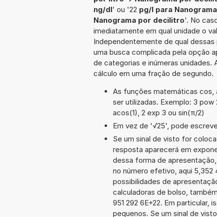
ng/dl
' ou '22
pg/l para Nanograma 
Nanograma por decilitro
'. No cas
imediatamente em qual unidade o val
Independentemente de qual dessas po
uma busca complicada pela opção ap
de categorias e inúmeras unidades. A
cálculo em uma fração de segundo.
As funções matemáticas cos, a
ser utilizadas. Exemplo: 3 pow 2
acos(1), 2 exp 3 ou sin(π/2)
Em vez de '√25', pode escrever
Se um sinal de visto for coloc
resposta aparecerá em exponen
dessa forma de apresentação,
no número efetivo, aqui 5,352 
possibilidades de apresentaçã
calculadoras de bolso, também
951 292 6E+22. Em particular, i
pequenos. Se um sinal de visto