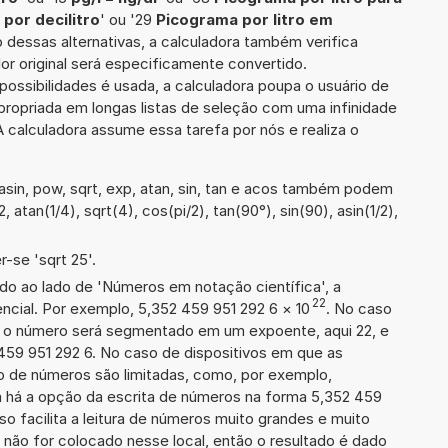
por decilitro
' ou '29
Picograma por litro em
o dessas alternativas, a calculadora também verifica
or original será especificamente convertido.
ssibilidades é usada, a calculadora poupa o usuário de
ropriada em longas listas de seleção com uma infinidade
 calculadora assume essa tarefa por nós e realiza o
sin, pow, sqrt, exp, atan, sin, tan e acos também podem
, atan(1/4), sqrt(4), cos(pi/2), tan(90°), sin(90), asin(1/2),
-se 'sqrt 25'.
ado ao lado de 'Números em notação científica', a
22
cial. Por exemplo, 5,352 459 951 292 6
×
10
. No caso
 o número será segmentado em um expoente, aqui 22, e
459 951 292 6. No caso de dispositivos em que as
o de números são limitadas, como, por exemplo,
 há a opção da escrita de números na forma 5,352 459
sso facilita a leitura de números muito grandes e muito
 não for colocado nesse local, então o resultado é dado