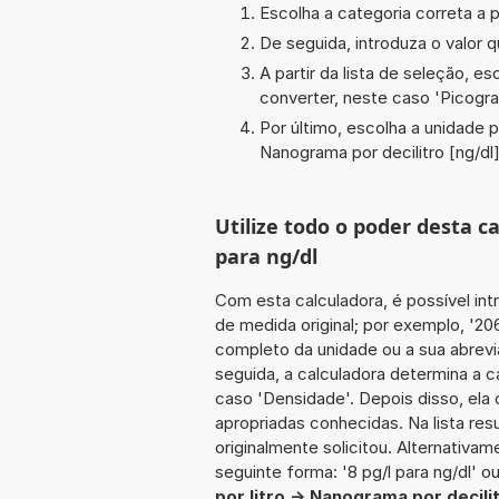
Escolha a categoria correta a p
De seguida, introduza o valor q
A partir da lista de seleção, e
converter, neste caso '
Picogra
Por último, escolha a unidade p
Nanograma por decilitro [ng/dl
Utilize todo o poder desta c
para ng/dl
Com esta calculadora, é possível int
de medida original; por exemplo, '20
completo da unidade ou a sua abrevia
seguida, a calculadora determina a 
caso 'Densidade'. Depois disso, ela 
apropriadas conhecidas. Na lista re
originalmente solicitou. Alternativam
seguinte forma: '8 pg/l para ng/dl' ou
por litro -> Nanograma por decili